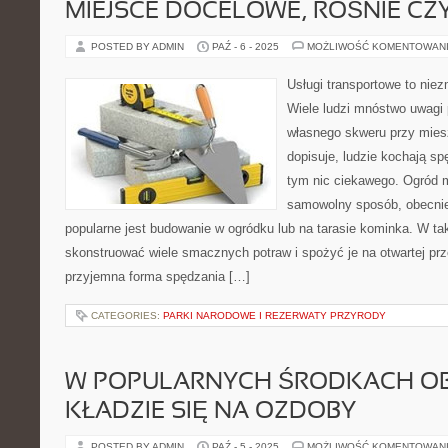
MIEJSCE DOCELOWE, ROŚNIE CZY
POSTED BY ADMIN
PAŹ - 6 - 2025
MOŻLIWOŚĆ KOMENTOWAN
Usługi transportowe to nie
Wiele ludzi mnóstwo uwagi 
własnego skweru przy mies
dopisuje, ludzie kochają s
tym nic ciekawego. Ogród 
samowolny sposób, obecnie
popularne jest budowanie w ogródku lub na tarasie kominka. W 
skonstruować wiele smacznych potraw i spożyć je na otwartej prze
przyjemna forma spędzania […]
CATEGORIES:
PARKI NARODOWE I REZERWATY PRZYRODY
W POPULARNYCH ŚRODKACH OB
KŁADZIE SIĘ NA OZDOBY
POSTED BY ADMIN
PAŹ - 5 - 2025
MOŻLIWOŚĆ KOMENTOWAN