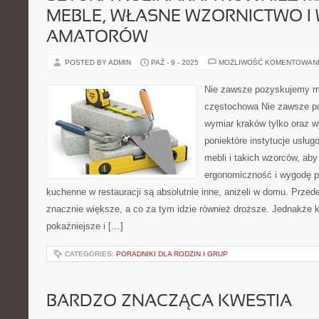
MEBLE, WŁASNE WZORNICTWO I
AMATORÓW
POSTED BY ADMIN
PAŹ - 9 - 2025
MOŻLIWOŚĆ KOMENTOWAN
Nie zawsze pozyskujemy m
częstochowa Nie zawsze p
wymiar kraków tylko oraz 
poniektóre instytucje usług
mebli i takich wzorców, ab
ergonomiczność i wygodę 
kuchenne w restauracji są absolutnie inne, aniżeli w domu. Prze
znacznie większe, a co za tym idzie również droższe. Jednakże 
pokaźniejsze i […]
CATEGORIES:
PORADNIKI DLA RODZIN I GRUP
BARDZO ZNACZĄCA KWESTIA