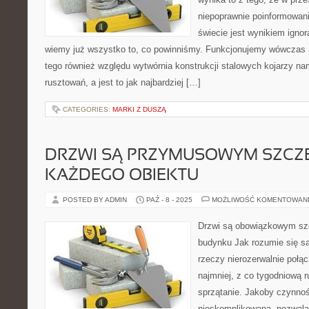
niepoprawnie poinformowani
świecie jest wynikiem ignor
wiemy już wszystko to, co powinniśmy. Funkcjonujemy wówczas 
tego również względu wytwórnia konstrukcji stalowych kojarzy nam
rusztowań, a jest to jak najbardziej […]
CATEGORIES:
MARKI Z DUSZĄ
DRZWI SĄ PRZYMUSOWYM SZCZ
KAŻDEGO OBIEKTU
POSTED BY ADMIN
PAŹ - 8 - 2025
MOŻLIWOŚĆ KOMENTOWAN
Drzwi są obowiązkowym sz
budynku Jak rozumie się sa
rzeczy nierozerwalnie połąc
najmniej, z co tygodniową r
sprzątanie. Jakoby czynnoś
nieskomplikowana, pozwalaj