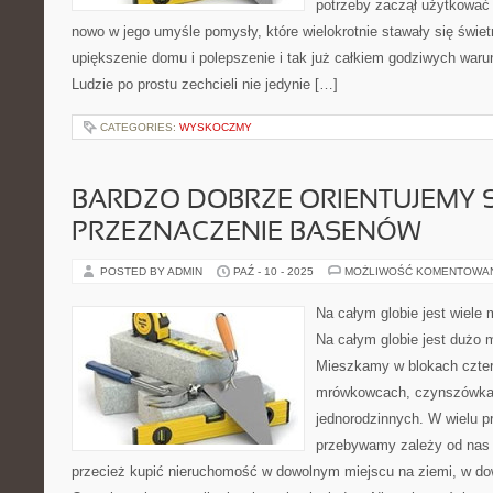
potrzeby zaczął użytkować 
nowo w jego umyśle pomysły, które wielokrotnie stawały się świ
upiększenie domu i polepszenie i tak już całkiem godziwych wa
Ludzie po prostu zechcieli nie jedynie […]
CATEGORIES:
WYSKOCZMY
BARDZO DOBRZE ORIENTUJEMY SIĘ
PRZEZNACZENIE BASENÓW
POSTED BY ADMIN
PAŹ - 10 - 2025
MOŻLIWOŚĆ KOMENTOWA
Na całym globie jest wiele 
Na całym globie jest dużo 
Mieszkamy w blokach czter
mrówkowcach, czynszówka
jednorodzinnych. W wielu p
przebywamy zależy od na
przecież kupić nieruchomość w dowolnym miejscu na ziemi, w do