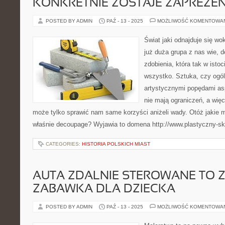
KONKRETNIE ZOSTAJE ZAPREZ
POSTED BY ADMIN
PAŹ - 13 - 2025
MOŻLIWOŚĆ KOMENTOWA
Świat jaki odnajduje się wo
już duża grupa z nas wie, 
zdobienia, która tak w isto
wszystko. Sztuka, czy ogól
artystycznymi popędami as
nie mają ograniczeń, a więc
może tylko sprawić nam same korzyści aniżeli wady. Otóż jakie 
właśnie decoupage? Wyjawia to domena http://www.plastyczny-sk
CATEGORIES:
HISTORIA POLSKICH MIAST
AUTA ZDALNIE STEROWANE TO 
ZABAWKA DLA DZIECKA
POSTED BY ADMIN
PAŹ - 13 - 2025
MOŻLIWOŚĆ KOMENTOWA