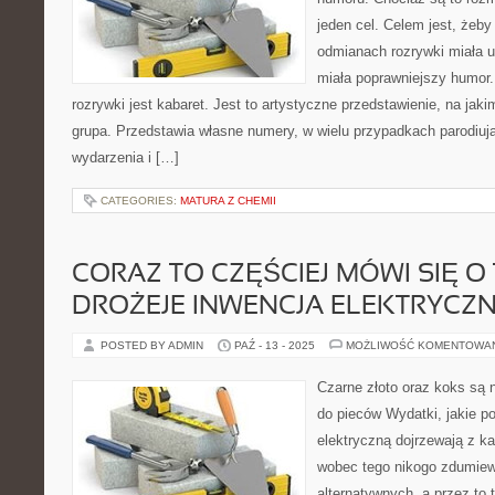
jeden cel. Celem jest, żeby
odmianach rozrywki miała 
miała poprawniejszy humor.
rozrywki jest kabaret. Jest to artystyczne przedstawienie, na jak
grupa. Przedstawia własne numery, w wielu przypadkach parodiuj
wydarzenia i […]
CATEGORIES:
MATURA Z CHEMII
CORAZ TO CZĘŚCIEJ MÓWI SIĘ O 
DROŻEJE INWENCJA ELEKTRYCZ
POSTED BY ADMIN
PAŹ - 13 - 2025
MOŻLIWOŚĆ KOMENTOWA
Czarne złoto oraz koks są 
do pieców Wydatki, jakie p
elektryczną dojrzewają z k
wobec tego nikogo zdumiew
alternatywnych, a przez to 