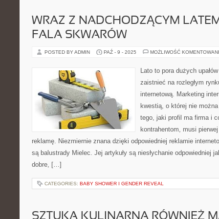
WRAZ Z NADCHODZĄCYM LATEM
FALA SKWARÓW
POSTED BY ADMIN
PAŹ - 9 - 2025
MOŻLIWOŚĆ KOMENTOWAN
Lato to pora dużych upałów
zaistnieć na rozległym ryn
internetową. Marketing inte
kwestią, o której nie możn
tego, jaki profil ma firma i
kontrahentom, musi pierwej
reklamę. Niezmiernie znana dzięki odpowiedniej reklamie interneto
są balustrady Mielec. Jej artykuły są niesłychanie odpowiedniej jak
dobre, […]
CATEGORIES:
BABY SHOWER I GENDER REVEAL
SZTUKA KULINARNA RÓWNIEŻ M