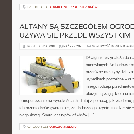
CATEGORIES:
SENNIK I INTERPRETACJA SNÓW
ALTANY SĄ SZCZEGÓŁEM OGRO
UŻYWA SIĘ PRZEDE WSZYSTKIM
POSTED BY ADMIN
PAŹ - 9 - 2025
MOŻLIWOŚĆ KOMENTOWAN
Dźwigi nie przynależą do n
budowlanych Na budowie b
przeróżne maszyny. Ich zas
wypadkach potrzebne – dużo
innego rodzaju przedmiotów
olbrzymią wagą, która unie
transportowanie na wysokościach. Tutaj z pomocą, jak wiadomo,
ich różnorodność gwarantuje, że do każdego użycia znajdzie się
niego dźwig. Sporo jest typów dźwigów […]
CATEGORIES:
KARCZMAJANDURA