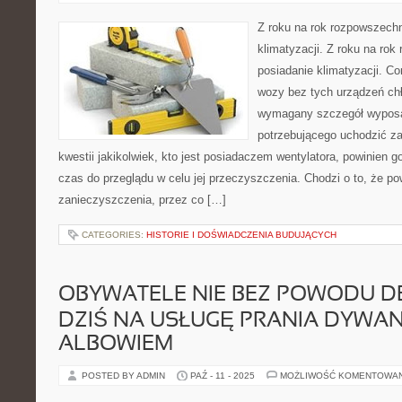
Z roku na rok rozpowszechn
klimatyzacji. Z roku na rok
posiadanie klimatyzacji. Cor
wozy bez tych urządzeń ch
wymagany szczegół wypos
potrzebującego uchodzić za
kwestii jakikolwiek, kto jest posiadaczem wentylatora, powinien
czas do przeglądu w celu jej przeczyszczenia. Chodzi o to, że pow
zanieczyszczenia, przez co […]
CATEGORIES:
HISTORIE I DOŚWIADCZENIA BUDUJĄCYCH
OBYWATELE NIE BEZ POWODU DE
DZIŚ NA USŁUGĘ PRANIA DYWA
ALBOWIEM
POSTED BY ADMIN
PAŹ - 11 - 2025
MOŻLIWOŚĆ KOMENTOWA