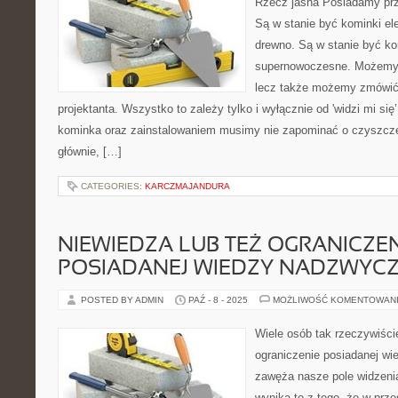
Rzecz jasna Posiadamy prz
Są w stanie być kominki el
drewno. Są w stanie być ko
supernowoczesne. Możemy 
lecz także możemy zmówić 
projektanta. Wszystko to zależy tylko i wyłącznie od 'widzi mi 
kominka oraz zainstalowaniem musimy nie zapominać o czyszcz
głównie, […]
CATEGORIES:
KARCZMAJANDURA
NIEWIEDZA LUB TEŻ OGRANICZEN
POSIADANEJ WIEDZY NADZWYCZ
POSTED BY ADMIN
PAŹ - 8 - 2025
MOŻLIWOŚĆ KOMENTOWAN
Wiele osób tak rzeczywiśc
ograniczenie posiadanej wie
zawęża nasze pole widzen
wynika to z tego, że w prze