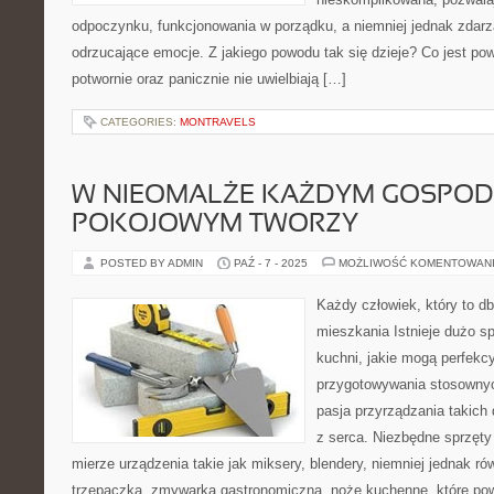
odpoczynku, funkcjonowania w porządku, a niemniej jednak zdarz
odrzucające emocje. Z jakiego powodu tak się dzieje? Co jest po
potwornie oraz panicznie nie uwielbiają […]
CATEGORIES:
MONTRAVELS
W NIEOMALŻE KAŻDYM GOSPOD
POKOJOWYM TWORZY
POSTED BY ADMIN
PAŹ - 7 - 2025
MOŻLIWOŚĆ KOMENTOWAN
Każdy człowiek, który to db
mieszkania Istnieje dużo s
kuchni, jakie mogą perfek
przygotowywania stosownyc
pasja przyrządzania takich 
z serca. Niezbędne sprzęty
mierze urządzenia takie jak miksery, blendery, niemniej jednak ró
trzepaczka, zmywarka gastronomiczna, noże kuchenne, które powi