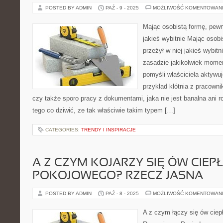
POSTED BY ADMIN
PAŹ - 9 - 2025
MOŻLIWOŚĆ KOMENTOWAN
Mając osobistą formę, pewn
jakieś wybitnie Mając osobi
przeżył w niej jakieś wybit
zasadzie jakikolwiek moment
pomyśli właściciela aktywuj
przykład kłótnia z pracowni
czy także sporo pracy z dokumentami, jaka nie jest banalna ani 
tego co dziwić, ze tak właściwie takim typem […]
CATEGORIES:
TRENDY I INSPIRACJE
A Z CZYM KOJARZY SIĘ ÓW CIEP
POKOJOWEGO? RZECZ JASNA
POSTED BY ADMIN
PAŹ - 8 - 2025
MOŻLIWOŚĆ KOMENTOWAN
A z czym łączy się ów ciep