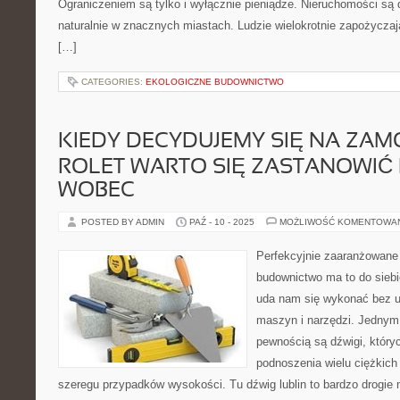
Ograniczeniem są tylko i wyłącznie pieniądze. Nieruchomości są 
naturalnie w znacznych miastach. Ludzie wielokrotnie zapożyczają
[…]
CATEGORIES:
EKOLOGICZNE BUDOWNICTWO
KIEDY DECYDUJEMY SIĘ NA ZA
ROLET WARTO SIĘ ZASTANOWIĆ
WOBEC
POSTED BY ADMIN
PAŹ - 10 - 2025
MOŻLIWOŚĆ KOMENTOWA
Perfekcyjnie zaaranżowan
budownictwo ma to do siebie
uda nam się wykonać bez u
maszyn i narzędzi. Jednym 
pewnością są dźwigi, któr
podnoszenia wielu ciężkic
szeregu przypadków wysokości. Tu dźwig lublin to bardzo drogie 