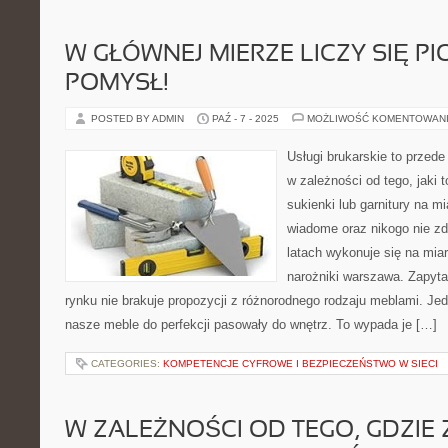
W GŁÓWNEJ MIERZE LICZY SIĘ PI
POMYSŁ!
POSTED BY ADMIN
PAŹ - 7 - 2025
MOŻLIWOŚĆ KOMENTOWAN
Usługi brukarskie to przede
w zależności od tego, jaki 
sukienki lub garnitury na m
wiadome oraz nikogo nie z
latach wykonuje się na miar
narożniki warszawa. Zapyt
rynku nie brakuje propozycji z różnorodnego rodzaju meblami. Je
nasze meble do perfekcji pasowały do wnętrz. To wypada je […]
CATEGORIES:
KOMPETENCJE CYFROWE I BEZPIECZEŃSTWO W SIECI
W ZALEŻNOŚCI OD TEGO, GDZIE 