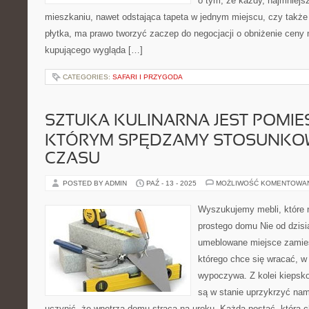
o tym, że każdy, najmniej
mieszkaniu, nawet odstająca tapeta w jednym miejscu, czy także
płytka, ma prawo tworzyć zaczep do negocjacji o obniżenie ceny 
kupującego wygląda […]
CATEGORIES:
SAFARI I PRZYGODA
SZTUKA KULINARNA JEST POMIE
KTÓRYM SPĘDZAMY STOSUNKO
CZASU
POSTED BY ADMIN
PAŹ - 13 - 2025
MOŻLIWOŚĆ KOMENTOWA
Wyszukujemy mebli, które n
prostego domu Nie od dzisi
umeblowane miejsce zamies
którego chce się wracać, w
wypoczywa. Z kolei kiepsk
są w stanie uprzykrzyć nam
uczynić, że wnętrza domu stracą na uroku. Każda postać, która c