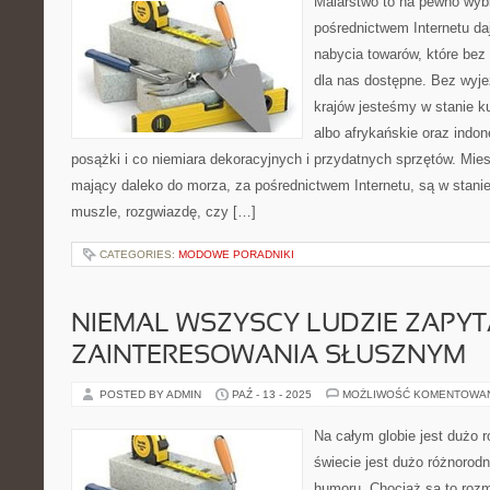
Malarstwo to na pewno wyb
pośrednictwem Internetu d
nabycia towarów, które bez 
dla nas dostępne. Bez wyj
krajów jesteśmy w stanie ku
albo afrykańskie oraz indon
posążki i co niemiara dekoracyjnych i przydatnych sprzętów. Mie
mający daleko do morza, za pośrednictwem Internetu, są w stanie
muszle, rozgwiazdę, czy […]
CATEGORIES:
MODOWE PORADNIKI
NIEMAL WSZYSCY LUDZIE ZAPYT
ZAINTERESOWANIA SŁUSZNYM
POSTED BY ADMIN
PAŹ - 13 - 2025
MOŻLIWOŚĆ KOMENTOWA
Na całym globie jest dużo
świecie jest dużo różnorod
humoru. Chociaż są to rozm