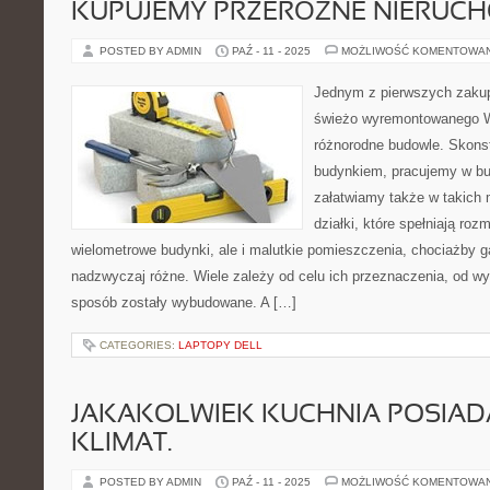
KUPUJEMY PRZERÓŻNE NIERUC
POSTED BY ADMIN
PAŹ - 11 - 2025
MOŻLIWOŚĆ KOMENTOWA
Jednym z pierwszych zaku
świeżo wyremontowanego W
różnorodne budowle. Skons
budynkiem, pracujemy w bu
załatwiamy także w takich 
działki, które spełniają roz
wielometrowe budynki, ale i malutkie pomieszczenia, chociażby 
nadzwyczaj różne. Wiele zależy od celu ich przeznaczenia, od wym
sposób zostały wybudowane. A […]
CATEGORIES:
LAPTOPY DELL
JAKAKOLWIEK KUCHNIA POSIAD
KLIMAT.
POSTED BY ADMIN
PAŹ - 11 - 2025
MOŻLIWOŚĆ KOMENTOWA