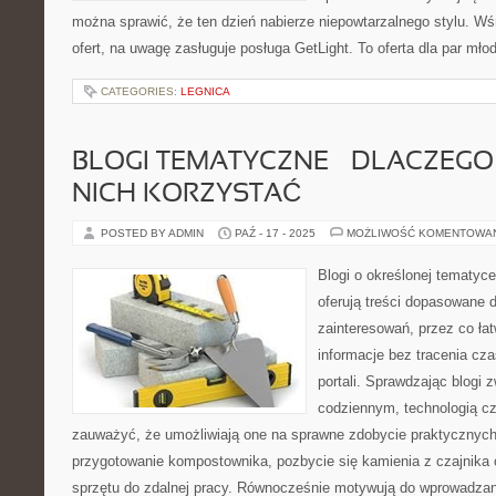
można sprawić, że ten dzień nabierze niepowtarzalnego stylu. Wś
ofert, na uwagę zasługuje posługa GetLight. To oferta dla par mło
CATEGORIES:
LEGNICA
BLOGI TEMATYCZNE – DLACZEGO
NICH KORZYSTAĆ
POSTED BY ADMIN
PAŹ - 17 - 2025
MOŻLIWOŚĆ KOMENTOWA
Blogi o określonej tematyc
oferują treści dopasowane 
zainteresowań, przez co ła
informacje bez tracenia cz
portali. Sprawdzając blogi
codziennym, technologią 
zauważyć, że umożliwiają one na sprawne zdobycie praktycznych 
przygotowanie kompostownika, pozbycie się kamienia z czajnika
sprzętu do zdalnej pracy. Równocześnie motywują do wprowadza