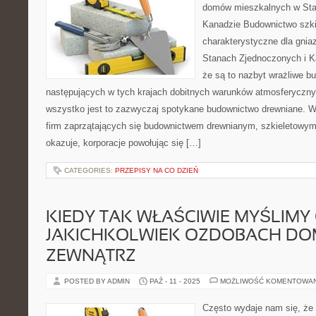
domów mieszkalnych w Sta
Kanadzie Budownictwo szki
charakterystyczne dla gni
Stanach Zjednoczonych i K
że są to nazbyt wrażliwe b
następujących w tych krajach dobitnych warunków atmosferyczn
wszystko jest to zazwyczaj spotykane budownictwo drewniane. W 
firm zaprzątających się budownictwem drewnianym, szkieletowym,
okazuje, korporacje powołując się […]
CATEGORIES:
PRZEPISY NA CO DZIEŃ
KIEDY TAK WŁAŚCIWIE MYŚLIMY
JAKICHKOLWIEK OZDOBACH DO
ZEWNĄTRZ
POSTED BY ADMIN
PAŹ - 11 - 2025
MOŻLIWOŚĆ KOMENTOWA
Często wydaje nam się, że 