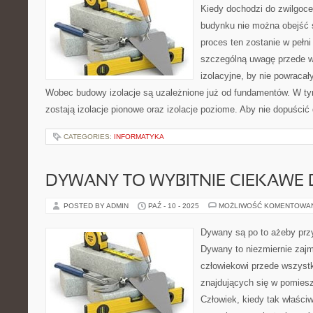
Kiedy dochodzi do zwilgoce
budynku nie można obejść 
proces ten zostanie w pełn
szczególną uwagę przede w
izolacyjne, by nie powracał
Wobec budowy izolacje są uzależnione już od fundamentów. W 
zostają izolacje pionowe oraz izolacje poziome. Aby nie dopuścić
CATEGORIES:
INFORMATYKA
DYWANY TO WYBITNIE CIEKAWE
POSTED BY ADMIN
PAŹ - 10 - 2025
MOŻLIWOŚĆ KOMENTOWA
Dywany są po to ażeby prz
Dywany to niezmiernie zajm
człowiekowi przede wszyst
znajdujących się w pomies
Człowiek, kiedy tak właściw