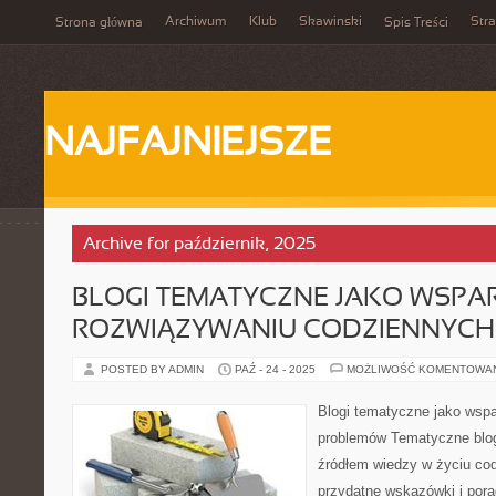
Archiwum
Klub
Skawinski
Str
Strona główna
Spis Treści
NAJFAJNIEJSZE
Archive for październik, 2025
BLOGI TEMATYCZNE JAKO WSPAR
ROZWIĄZYWANIU CODZIENNYC
POSTED BY ADMIN
PAŹ - 24 - 2025
MOŻLIWOŚĆ KOMENTOWA
Blogi tematyczne jako wsp
problemów Tematyczne blog
źródłem wiedzy w życiu co
przydatne wskazówki i pora