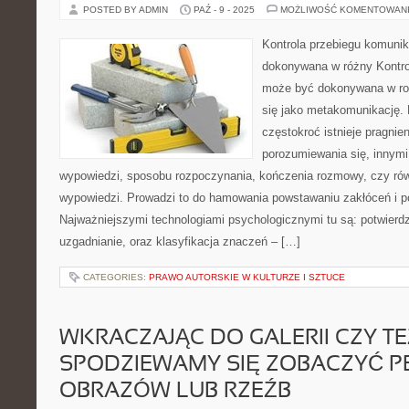
POSTED BY ADMIN
PAŹ - 9 - 2025
MOŻLIWOŚĆ KOMENTOWAN
Kontrola przebiegu komunik
dokonywana w różny Kontro
może być dokonywana w roz
się jako metakomunikację.
częstokroć istnieje pragnie
porozumiewania się, innymi
wypowiedzi, sposobu rozpoczynania, kończenia rozmowy, czy ró
wypowiedzi. Prowadzi to do hamowania powstawaniu zakłóceń i 
Najważniejszymi technologiami psychologicznymi tu są: potwierd
uzgadnianie, oraz klasyfikacja znaczeń – […]
CATEGORIES:
PRAWO AUTORSKIE W KULTURZE I SZTUCE
WKRACZAJĄC DO GALERII CZY T
SPODZIEWAMY SIĘ ZOBACZYĆ P
OBRAZÓW LUB RZEŹB