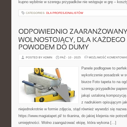
kupno wybitnie w szeregu przypadków nie wstępuje w grę – koszt
CATEGORIES:
DLA PROFESJONALISTÓW
ODPOWIEDNIO ZAARANŻOWANY
WOLNOSTOJĄCY, DLA KAŻDEGO 
POWODEM DO DUMY
POSTED BY ADMIN
PAŹ - 10 - 2025
MOŻLIWOŚĆ KOMENTOWA
Panele podłogowe to perfe
wykończenie posadzek w s
biurze Foto tapeta to na og
szeregu przypadków papiero
jakąś ustaloną kompozycję.
z nadrukiem opisującym ja
niejednokrotnie w formie zdjęcia, stąd również wywodzi się nazwa
https://www.magiatapet.pl/ to tkanina, do jakiej klejenia nie potr
umiejętności. Wolno zaangażować ekipę, która wykona […]