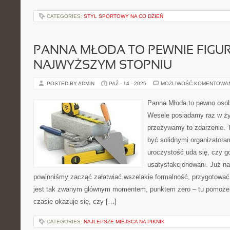
CATEGORIES:
STYL SPORTOWY NA CO DZIEŃ
PANNA MŁODA TO PEWNIE FIGU
NAJWYŻSZYM STOPNIU
POSTED BY ADMIN
PAŹ - 14 - 2025
MOŻLIWOŚĆ KOMENTOWA
Panna Młoda to pewno oso
Wesele posiadamy raz w ży
przeżywamy to zdarzenie. T
być solidnymi organizatoram
uroczystość uda się, czy g
usatysfakcjonowani. Już na
powinniśmy zacząć załatwiać wszelakie formalność, przygotować
jest tak zwanym głównym momentem, punktem zero – tu pomoże 
czasie okazuje się, czy […]
CATEGORIES:
NAJLEPSZE MIEJSCA NA PIKNIK