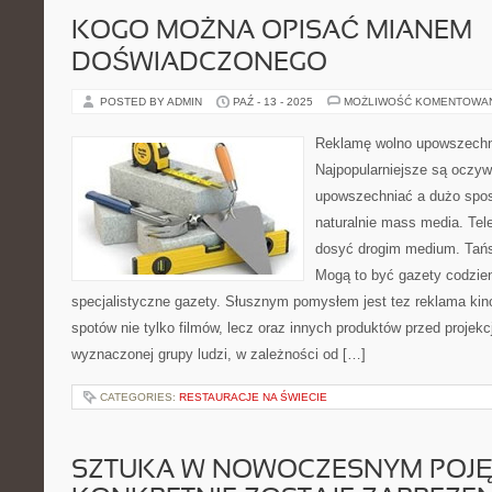
KOGO MOŻNA OPISAĆ MIANEM
DOŚWIADCZONEGO
POSTED BY ADMIN
PAŹ - 13 - 2025
MOŻLIWOŚĆ KOMENTOWA
Reklamę wolno upowszechn
Najpopularniejsze są oczy
upowszechniać a dużo spos
naturalnie mass media. Tele
dosyć drogim medium. Tańsze
Mogą to być gazety codzien
specjalistyczne gazety. Słusznym pomysłem jest tez reklama kino
spotów nie tylko filmów, lecz oraz innych produktów przed projekc
wyznaczonej grupy ludzi, w zależności od […]
CATEGORIES:
RESTAURACJE NA ŚWIECIE
SZTUKA W NOWOCZESNYM POJĘC