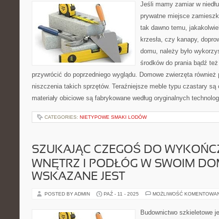
Jeśli mamy zamiar w nied
prywatne miejsce zamieszk
tak dawno temu, jakakolwie
krzesła, czy kanapy, dopro
domu, należy było wykorzy
środków do prania bądź też
przywrócić do poprzedniego wyglądu. Domowe zwierzęta również p
niszczenia takich sprzętów. Teraźniejsze meble typu czastary są
materiały obiciowe są fabrykowane według oryginalnych technologi
CATEGORIES:
NIETYPOWE SMAKI LODÓW
SZUKAJĄC CZEGOŚ DO WYKOŃC
WNĘTRZ I PODŁÓG W SWOIM DO
WSKAZANE JEST
POSTED BY ADMIN
PAŹ - 11 - 2025
MOŻLIWOŚĆ KOMENTOWA
Budownictwo szkieletowe je