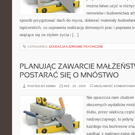
można łatwo użyć w różnyc
remontów i budownictwa art
sposób przygotować dach do mycia, dobierać materiały budowlan
tapicerskich, co usprawnia realizację domowych prac i poprawia k
wiążące się ze stylem życia i […]
CATEGORIES:
EDUKACJA A ZDROWIE PSYCHICZNE
PLANUJĄC ZAWARCIE MAŁŻEŃST
POSTARAĆ SIĘ O MNÓSTWO
POSTED BY ADMIN
PAŹ - 20 - 2025
MOŻLIWOŚĆ KOMENTOWA
Nie opuszcza nam złudzeń 
obszernych wydatków mnóst
ślubu, przez większą część
nadzwyczajnego, to jedyny t
każdego ma bezkresne znac
spotkać z nadzwyczajną okł