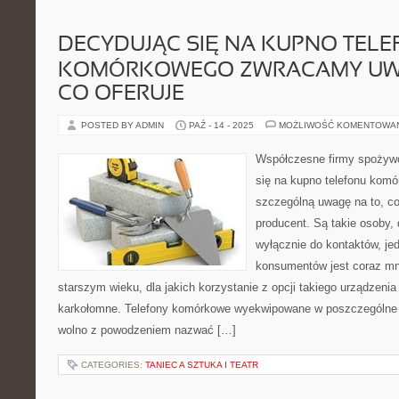
DECYDUJĄC SIĘ NA KUPNO TEL
KOMÓRKOWEGO ZWRACAMY UWA
CO OFERUJE
POSTED BY ADMIN
PAŹ - 14 - 2025
MOŻLIWOŚĆ KOMENTOWA
Współczesne firmy spożywc
się na kupno telefonu kom
szczególną uwagę na to, c
producent. Są takie osoby,
wyłącznie do kontaktów, je
konsumentów jest coraz mni
starszym wieku, dla jakich korzystanie z opcji takiego urządzeni
karkołomne. Telefony komórkowe wyekwipowane w poszczególne op
wolno z powodzeniem nazwać […]
CATEGORIES:
TANIEC A SZTUKA I TEATR