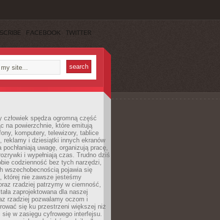
SCRIBE
FACEBOOK
TWITTER
 człowiek spędza ogromną część
ąc na powierzchnie, które emitują
fony, komputery, telewizory, tablice
, reklamy i dziesiątki innych ekranów
 pochłaniają uwagę, organizują pracę,
rozrywki i wypełniają czas. Trudno dziś
bie codzienność bez tych narzędzi,
ch wszechobecnością pojawia się
, której nie zawsze jesteśmy
oraz rzadziej patrzymy w ciemność,
stała zaprojektowana dla naszej
az rzadziej pozwalamy oczom i
ować się ku przestrzeni większej niż
i się w zasięgu cyfrowego interfejsu.