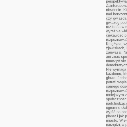
perspektywa 
Zainteresow
niewinnie. 
nad horyzont
czy gwiazda
gwiazdę podc
raz trafia w
wyraźnie wi
ciekawość p
rozpoznawać 
Księżyca, w
zjawiskach, 
zauważał. Ni
ani znać spe
nauczyć się 
demokratycz
Nie wymaga b
każdemu, kt
głową. Jedn
potrafi wspie
samego dośw
rozpoznawać
mniejszym z
społeczności
nadchodzący
ogromne ułat
wyjść na ob
planet i jak
miasto. Wiel
narzędzi, a 