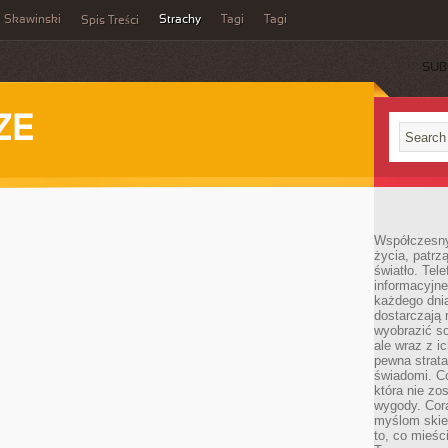
Skawinski
Strachy
Tagi
Tagi
Spis Treści
SUB
ZE
Współczesny
życia, patrz
światło. Tele
informacyjne
każdego dnia
dostarczają 
wyobrazić so
ale wraz z i
pewna strata
świadomi. C
która nie zo
wygody. Cor
myślom skier
to, co mieśc