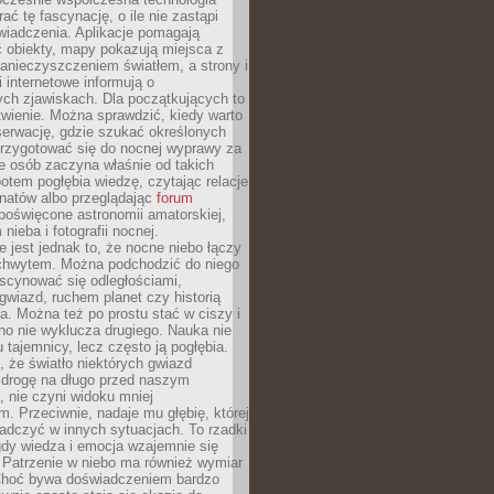
rać tę fascynację, o ile nie zastąpi
iadczenia. Aplikacje pomagają
 obiekty, mapy pokazują miejsca z
anieczyszczeniem światłem, a strony i
 internetowe informują o
ch zjawiskach. Dla początkujących to
wienie. Można sprawdzić, kiedy warto
serwację, gdzie szukać określonych
 przygotować się do nocnej wyprawy za
e osób zaczyna właśnie od takich
potem pogłębia wiedzę, czytając relacje
onatów albo przeglądając
forum
poświęcone astronomii amatorskiej,
nieba i fotografii nocnej.
 jest jednak to, że nocne niebo łączy
chwytem. Można podchodzić do niego
scynować się odległościami,
gwiazd, ruchem planet czy historią
. Można też po prostu stać w ciszy i
no nie wyklucza drugiego. Nauka nie
u tajemnicy, lecz często ją pogłębia.
 że światło niektórych gwiazd
 drogę na długo przed naszym
 nie czyni widoku mniej
. Przeciwnie, nadaje mu głębię, której
adczyć w innych sytuacjach. To rzadki
gdy wiedza i emocja wzajemnie się
 Patrzenie w niebo ma również wymiar
Choć bywa doświadczeniem bardzo