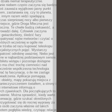
działa niemal terapeutycznie.
anie niebem często zaczyna się bardzo
Ktoś zauważa wyjątkowo jasny punkt
em, zastanawia się, czy to planeta,
, innym razem widzi spadającą
zas sierpniowej nocy albo pierwszy
 miejsce, gdzie Droga Mleczna jest
doczna. Te chwile budzą ciekawość, a
rowadzi dalej. Człowiek zaczyna
gwiazdozbiory, śledzić fazy
ypatrywać rojów meteorów i czytać o
których wcześniej w ogóle nie
e trzeba od razu kupować teleskopu
cjalistycznych pojęć. Wystarczy
patrzeć odrobinę uważniej. Niebo jest
ne w najbardziej podstawowym sensie.
iletu wstępu i pozostaje dostępne
o ma choć trochę ciemności nad
ocześnie współczesna technologia
rać tę fascynację, o ile nie zastąpi
iadczenia. Aplikacje pomagają
 obiekty, mapy pokazują miejsca z
anieczyszczeniem światłem, a strony i
 internetowe informują o
ch zjawiskach. Dla początkujących to
wienie. Można sprawdzić, kiedy warto
serwację, gdzie szukać określonych
 przygotować się do nocnej wyprawy za
e osób zaczyna właśnie od takich
potem pogłębia wiedzę, czytając relacje