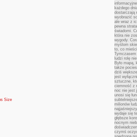
informacyjne
każdego dnia
dostarczają 
wyobrazić so
ale wraz z i
pewna strata
świadomi. C
która nie zo
wygody. Cor
myślom skier
to, co mieśc
Tymczasem n
ludzi rolę ni
Było mapą, 
także pocie
dziś większe
jest wyłączn
sztuczne, kt
ciemność z 
noc nie jest
unosi się łu
subtelniejsze
us Size
milionów lud
najjaśniejsz
wydaje się 
głębsze kons
nocnym nieb
doświadczeni
czymś oczyw
spędzona po