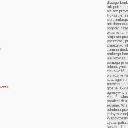
dlatego kont
tak potrzebn
ale też przy
Pokazuje, że
się zamknąć
ani dopasow
pogody, cza
właśnie ta n
staje się pr
poczekać, p
zmarznąć al
u
zamian dosta
realnego ko
nie rozwiązu
pomaga je o
odpoczynek 
ciekawość i 
wyłącznie wś
szczególnie 
pochłaniają 
ozwój
głośne. Gwi
agresywny s
A może właśn
pamięci dłuż
ekranie. W ś
odrobina pr
jednym z na
Współczesny
życia, patrz
światło. Tele