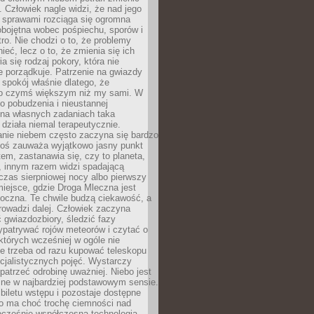
 Człowiek nagle widzi, że nad jego
 sprawami rozciąga się ogromna
obojętna wobec pośpiechu, sporów i
tro. Nie chodzi o to, że problemy
nieć, lecz o to, że zmienia się ich
a się rodzaj pokory, która nie
e porządkuje. Patrzenie na gwiazdy
spokój właśnie dlatego, że
o czymś większym niż my sami. W
o pobudzenia i nieustannej
 na własnych zadaniach taka
działa niemal terapeutycznie.
anie niebem często zaczyna się bardzo
Ktoś zauważa wyjątkowo jasny punkt
em, zastanawia się, czy to planeta,
, innym razem widzi spadającą
zas sierpniowej nocy albo pierwszy
 miejsce, gdzie Droga Mleczna jest
doczna. Te chwile budzą ciekawość, a
rowadzi dalej. Człowiek zaczyna
gwiazdozbiory, śledzić fazy
ypatrywać rojów meteorów i czytać o
których wcześniej w ogóle nie
e trzeba od razu kupować teleskopu
cjalistycznych pojęć. Wystarczy
patrzeć odrobinę uważniej. Niebo jest
ne w najbardziej podstawowym sensie.
iletu wstępu i pozostaje dostępne
o ma choć trochę ciemności nad
ocześnie współczesna technologia