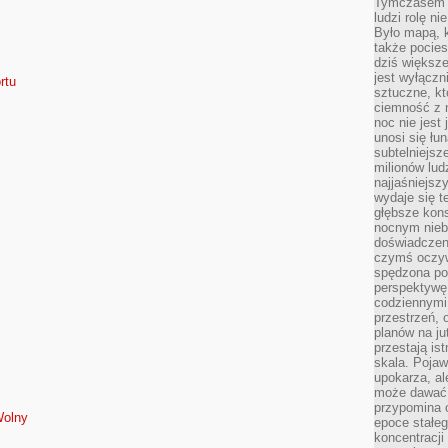
Tymczasem n
ludzi rolę ni
Było mapą, 
także pocie
dziś większe
jest wyłączn
rtu
sztuczne, kt
ciemność z 
noc nie jest
unosi się łu
subtelniejsze
milionów lud
najjaśniejsz
wydaje się 
głębsze kons
nocnym nieb
doświadczeni
czymś oczyw
spędzona po
perspektywę.
codziennymi
przestrzeń, 
planów na ju
przestają ist
skala. Pojawi
upokarza, al
może dawać 
przypomina 
Wolny
epoce stałeg
koncentracji