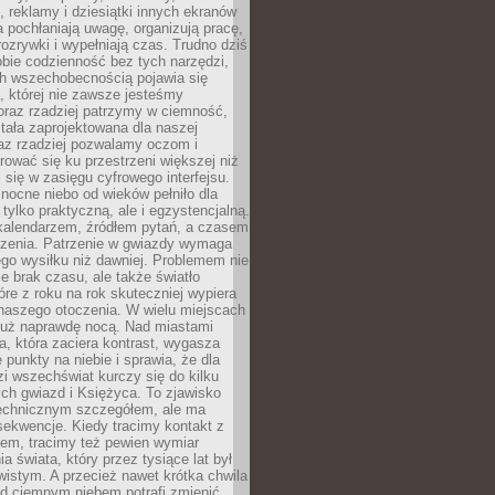
, reklamy i dziesiątki innych ekranów
 pochłaniają uwagę, organizują pracę,
rozrywki i wypełniają czas. Trudno dziś
bie codzienność bez tych narzędzi,
ch wszechobecnością pojawia się
, której nie zawsze jesteśmy
oraz rzadziej patrzymy w ciemność,
stała zaprojektowana dla naszej
az rzadziej pozwalamy oczom i
ować się ku przestrzeni większej niż
i się w zasięgu cyfrowego interfejsu.
ocne niebo od wieków pełniło dla
e tylko praktyczną, ale i egzystencjalną.
kalendarzem, źródłem pytań, a czasem
szenia. Patrzenie w gwiazdy wymaga
go wysiłku niż dawniej. Problemem nie
ie brak czasu, ale także światło
óre z roku na rok skuteczniej wypiera
naszego otoczenia. W wielu miejscach
 już naprawdę nocą. Nad miastami
na, która zaciera kontrast, wygasza
 punkty na niebie i sprawia, że dla
zi wszechświat kurczy się do kilku
ych gwiazd i Księżyca. To zjawisko
technicznym szczegółem, ale ma
ekwencje. Kiedy tracimy kontakt z
em, tracimy też pewien wymiar
a świata, który przez tysiące lat był
istym. A przecież nawet krótka chwila
d ciemnym niebem potrafi zmienić