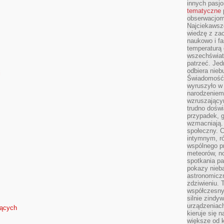
innych pasj
tematyczne
obserwacjom 
Najciekawsze
wiedzę z za
naukowo i fa
temperaturą 
wszechświata
patrzeć. Jed
odbiera nieb
i
Świadomość,
wyruszyło w
narodzeniem,
wzruszającym
trudno doświ
przypadek, 
wzmacniają.
społeczny. 
intymnym, ró
wspólnego p
meteorów, n
spotkania pa
pokazy nieba
astronomiczn
zdziwieniu. 
współczesny
silnie zindy
urządzeniac
jących
kieruje się 
większe od 