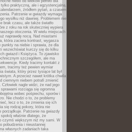
ocne niebo od wieków pełniło dla
e tylko praktyczną, ale i egzystencjalną.
kalendarzem, źródłem pytań, a czasem
szenia. Patrzenie w gwiazdy wymaga
go wysiłku niż dawniej. Problemem nie
ie brak czasu, ale także światło
óre z roku na rok skuteczniej wypiera
naszego otoczenia. W wielu miejscach
 już naprawdę nocą. Nad miastami
na, która zaciera kontrast, wygasza
 punkty na niebie i sprawia, że dla
zi wszechświat kurczy się do kilku
ych gwiazd i Księżyca. To zjawisko
technicznym szczegółem, ale ma
ekwencje. Kiedy tracimy kontakt z
em, tracimy też pewien wymiar
a świata, który przez tysiące lat był
istym. A przecież nawet krótka chwila
d ciemnym niebem potrafi zmienić
 Człowiek nagle widzi, że nad jego
 sprawami rozciąga się ogromna
obojętna wobec pośpiechu, sporów i
tro. Nie chodzi o to, że problemy
nieć, lecz o to, że zmienia się ich
a się rodzaj pokory, która nie
e porządkuje. Patrzenie na gwiazdy
spokój właśnie dlatego, że
o czymś większym niż my sami. W
o pobudzenia i nieustannej
 na własnych zadaniach taka