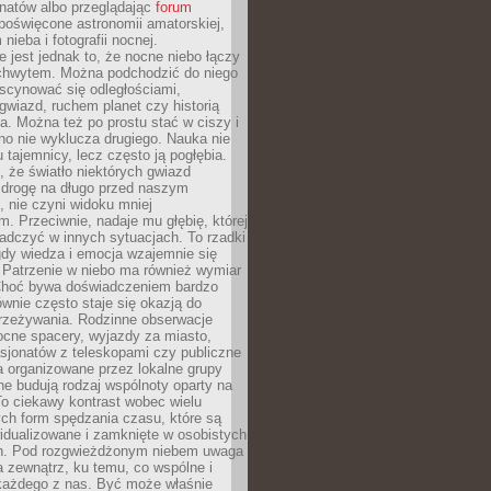
onatów albo przeglądając
forum
poświęcone astronomii amatorskiej,
nieba i fotografii nocnej.
 jest jednak to, że nocne niebo łączy
chwytem. Można podchodzić do niego
scynować się odległościami,
gwiazd, ruchem planet czy historią
. Można też po prostu stać w ciszy i
no nie wyklucza drugiego. Nauka nie
u tajemnicy, lecz często ją pogłębia.
 że światło niektórych gwiazd
 drogę na długo przed naszym
 nie czyni widoku mniej
. Przeciwnie, nadaje mu głębię, której
adczyć w innych sytuacjach. To rzadki
gdy wiedza i emocja wzajemnie się
 Patrzenie w niebo ma również wymiar
Choć bywa doświadczeniem bardzo
wnie często staje się okazją do
rzeżywania. Rodzinne obserwacje
ocne spacery, wyjazdy za miasto,
sjonatów z teleskopami czy publiczne
 organizowane przez lokalne grupy
e budują rodzaj wspólnoty oparty na
To ciekawy kontrast wobec wielu
ch form spędzania czasu, które są
widualizowane i zamknięte w osobistych
h. Pod rozgwieżdżonym niebem uwaga
na zewnątrz, ku temu, co wspólne i
każdego z nas. Być może właśnie