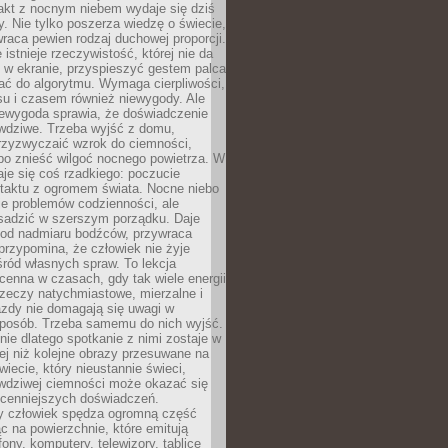
akt z nocnym niebem wydaje się dziś
y. Nie tylko poszerza wiedzę o świecie,
wraca pewien rodzaj duchowej proporcji.
 istnieje rzeczywistość, której nie da
 w ekranie, przyspieszyć gestem palca
ać do algorytmu. Wymaga cierpliwości,
su i czasem również niewygody. Ale
iewygoda sprawia, że doświadczenie
awdziwe. Trzeba wyjść z domu,
rzyzwyczaić wzrok do ciemności,
bo znieść wilgoć nocnego powietrza. W
je się coś rzadkiego: poczucie
ntaktu z ogromem świata. Nocne niebo
je problemów codzienności, ale
sadzić w szerszym porządku. Daje
od nadmiaru bodźców, przywraca
przypomina, że człowiek nie żyje
ród własnych spraw. To lekcja
cenna w czasach, gdy tak wiele energii
rzeczy natychmiastowe, mierzalne i
azdy nie domagają się uwagi w
posób. Trzeba samemu do nich wyjść.
ie dlatego spotkanie z nimi zostaje w
ej niż kolejne obrazy przesuwane na
wiecie, który nieustannie świeci,
awdziwej ciemności może okazać się
jcenniejszych doświadczeń.
 człowiek spędza ogromną część
ąc na powierzchnie, które emitują
fony, komputery, telewizory, tablice