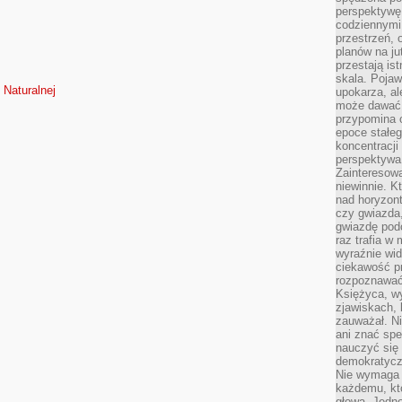
perspektywę.
codziennymi
przestrzeń, 
planów na ju
przestają ist
skala. Pojawi
 Naturalnej
upokarza, al
może dawać 
przypomina 
epoce stałeg
koncentracji
perspektywa 
Zainteresow
niewinnie. 
nad horyzont
czy gwiazda
gwiazdę podc
raz trafia w
wyraźnie wi
ciekawość p
rozpoznawać 
Księżyca, w
zjawiskach, 
zauważał. Ni
ani znać spe
nauczyć się 
demokratycz
Nie wymaga b
każdemu, kt
głową. Jedn