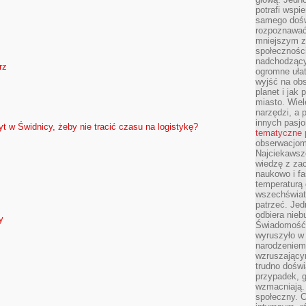
potrafi wspie
samego dośw
rozpoznawać
mniejszym z
społeczności
nadchodzący
rz
ogromne ułat
wyjść na ob
planet i jak
miasto. Wiel
narzędzi, a 
innych pasj
t w Świdnicy, żeby nie tracić czasu na logistykę?
tematyczne
obserwacjom 
Najciekawsze
wiedzę z za
naukowo i fa
temperaturą 
wszechświata
patrzeć. Jed
odbiera nieb
y
Świadomość,
wyruszyło w
narodzeniem,
wzruszającym
trudno doświ
przypadek, 
wzmacniają.
społeczny. 