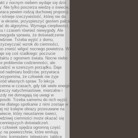
akt z nocnym niebem wydaje się dziś
y. Nie tylko poszerza wiedzę o świecie,
wraca pewien rodzaj duchowej proporcji.
 istnieje rzeczywistość, której nie da
 w ekranie, przyspieszyć gestem palca
ać do algorytmu. Wymaga cierpliwości,
su i czasem również niewygody. Ale
iewygoda sprawia, że doświadczenie
awdziwe. Trzeba wyjść z domu,
rzyzwyczaić wzrok do ciemności,
bo znieść wilgoć nocnego powietrza. W
je się coś rzadkiego: poczucie
ntaktu z ogromem świata. Nocne niebo
je problemów codzienności, ale
sadzić w szerszym porządku. Daje
od nadmiaru bodźców, przywraca
przypomina, że człowiek nie żyje
ród własnych spraw. To lekcja
cenna w czasach, gdy tak wiele energii
rzeczy natychmiastowe, mierzalne i
azdy nie domagają się uwagi w
posób. Trzeba samemu do nich wyjść.
ie dlatego spotkanie z nimi zostaje w
ej niż kolejne obrazy przesuwane na
wiecie, który nieustannie świeci,
awdziwej ciemności może okazać się
jcenniejszych doświadczeń.
 człowiek spędza ogromną część
ąc na powierzchnie, które emitują
fony, komputery, telewizory, tablice