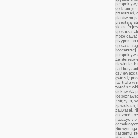
perspektywę.
codziennymi
przestrzeń, 
planów na ju
przestają ist
skala. Pojawi
upokarza, al
może dawać 
przypomina 
epoce stałeg
koncentracji
perspektywa 
Zainteresow
niewinnie. 
nad horyzont
czy gwiazda
gwiazdę podc
raz trafia w
wyraźnie wi
ciekawość p
rozpoznawać 
Księżyca, w
zjawiskach, 
zauważał. Ni
ani znać spe
nauczyć się 
demokratycz
Nie wymaga b
każdemu, kt
głową. Jedn