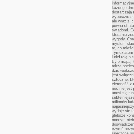
informacyjne
każdego dnia
dostarczają 
wyobrazić so
ale wraz z i
pewna strata
świadomi. C
która nie zo
wygody. Cor
myślom skier
to, co mieśc
Tymczasem n
ludzi rolę ni
Było mapą, 
także pocie
dziś większe
jest wyłączn
sztuczne, kt
ciemność z 
noc nie jest
unosi się łu
subtelniejsze
milionów lud
najjaśniejsz
wydaje się 
głębsze kons
nocnym nieb
doświadczeni
czymś oczyw
spędzona po