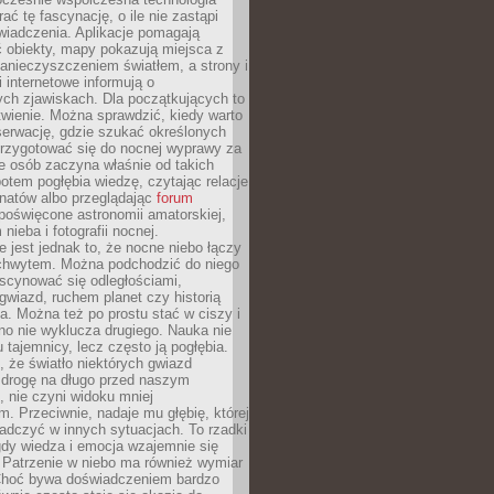
rać tę fascynację, o ile nie zastąpi
iadczenia. Aplikacje pomagają
 obiekty, mapy pokazują miejsca z
anieczyszczeniem światłem, a strony i
 internetowe informują o
ch zjawiskach. Dla początkujących to
wienie. Można sprawdzić, kiedy warto
serwację, gdzie szukać określonych
 przygotować się do nocnej wyprawy za
e osób zaczyna właśnie od takich
potem pogłębia wiedzę, czytając relacje
onatów albo przeglądając
forum
poświęcone astronomii amatorskiej,
nieba i fotografii nocnej.
 jest jednak to, że nocne niebo łączy
chwytem. Można podchodzić do niego
scynować się odległościami,
gwiazd, ruchem planet czy historią
. Można też po prostu stać w ciszy i
no nie wyklucza drugiego. Nauka nie
u tajemnicy, lecz często ją pogłębia.
 że światło niektórych gwiazd
 drogę na długo przed naszym
 nie czyni widoku mniej
. Przeciwnie, nadaje mu głębię, której
adczyć w innych sytuacjach. To rzadki
gdy wiedza i emocja wzajemnie się
 Patrzenie w niebo ma również wymiar
Choć bywa doświadczeniem bardzo