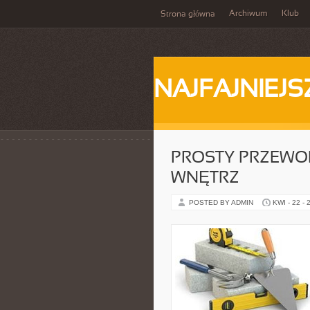
Archiwum
Klub
Strona główna
NAJFAJNIEJS
PROSTY PRZEWO
WNĘTRZ
POSTED BY ADMIN
KWI - 22 - 