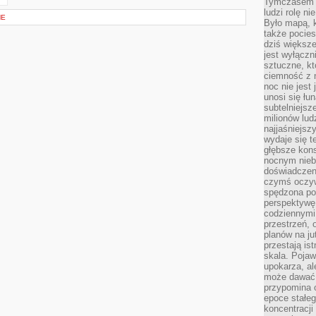
Tymczasem n
ludzi rolę ni
NE
Było mapą, 
także pocie
dziś większe
jest wyłączn
sztuczne, kt
ciemność z 
noc nie jest
unosi się łu
subtelniejsze
milionów lud
najjaśniejsz
wydaje się 
głębsze kons
nocnym nieb
doświadczeni
czymś oczyw
spędzona po
perspektywę.
codziennymi
przestrzeń, 
planów na ju
przestają ist
skala. Pojawi
upokarza, al
może dawać 
przypomina 
epoce stałeg
koncentracji