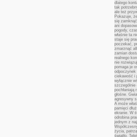
dlatego kont
tak potrzebn
ale też przy
Pokazuje, że
się zamknąć
ani dopasow
pogody, cza
właśnie ta n
staje się pr
poczekać, p
zmarznąć al
zamian dosta
realnego ko
nie rozwiązu
pomaga je o
odpoczynek 
ciekawość i 
wyłącznie wś
szczególnie 
pochłaniają 
głośne. Gwi
agresywny s
A może właśn
pamięci dłuż
ekranie. W ś
odrobina pr
jednym z na
Współczesny
życia, patrz
światło. Tele