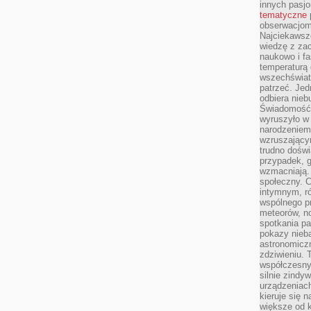
innych pasj
tematyczne
obserwacjom 
Najciekawsze
wiedzę z za
naukowo i fa
temperaturą 
wszechświata
patrzeć. Jed
odbiera nieb
Świadomość,
wyruszyło w
narodzeniem,
wzruszającym
trudno doświ
przypadek, 
wzmacniają.
społeczny. 
intymnym, ró
wspólnego p
meteorów, n
spotkania pa
pokazy nieba
astronomiczn
zdziwieniu. 
współczesny
silnie zindy
urządzeniac
kieruje się 
większe od 