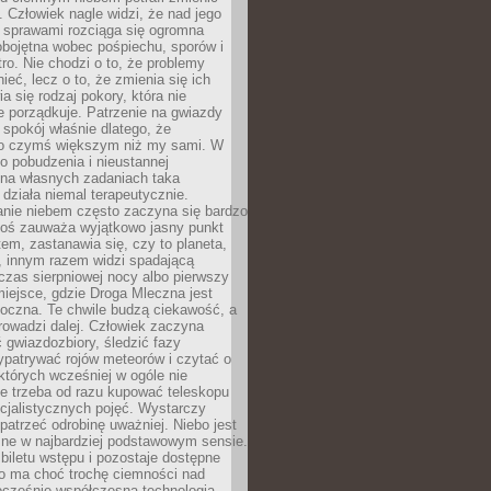
 Człowiek nagle widzi, że nad jego
 sprawami rozciąga się ogromna
obojętna wobec pośpiechu, sporów i
tro. Nie chodzi o to, że problemy
nieć, lecz o to, że zmienia się ich
a się rodzaj pokory, która nie
e porządkuje. Patrzenie na gwiazdy
spokój właśnie dlatego, że
o czymś większym niż my sami. W
o pobudzenia i nieustannej
 na własnych zadaniach taka
działa niemal terapeutycznie.
anie niebem często zaczyna się bardzo
Ktoś zauważa wyjątkowo jasny punkt
em, zastanawia się, czy to planeta,
, innym razem widzi spadającą
zas sierpniowej nocy albo pierwszy
 miejsce, gdzie Droga Mleczna jest
doczna. Te chwile budzą ciekawość, a
rowadzi dalej. Człowiek zaczyna
gwiazdozbiory, śledzić fazy
ypatrywać rojów meteorów i czytać o
których wcześniej w ogóle nie
e trzeba od razu kupować teleskopu
cjalistycznych pojęć. Wystarczy
patrzeć odrobinę uważniej. Niebo jest
ne w najbardziej podstawowym sensie.
iletu wstępu i pozostaje dostępne
o ma choć trochę ciemności nad
ocześnie współczesna technologia