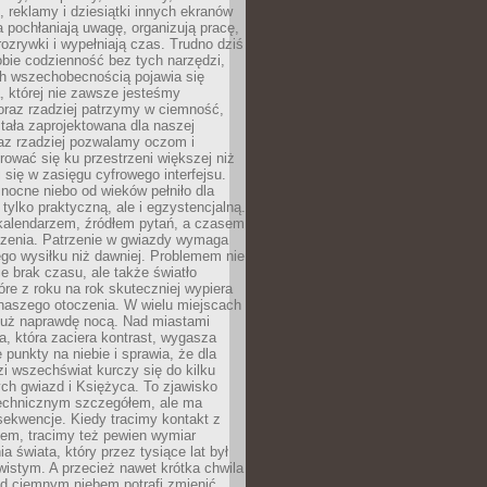
, reklamy i dziesiątki innych ekranów
 pochłaniają uwagę, organizują pracę,
rozrywki i wypełniają czas. Trudno dziś
bie codzienność bez tych narzędzi,
ch wszechobecnością pojawia się
, której nie zawsze jesteśmy
oraz rzadziej patrzymy w ciemność,
stała zaprojektowana dla naszej
az rzadziej pozwalamy oczom i
ować się ku przestrzeni większej niż
i się w zasięgu cyfrowego interfejsu.
ocne niebo od wieków pełniło dla
e tylko praktyczną, ale i egzystencjalną.
kalendarzem, źródłem pytań, a czasem
szenia. Patrzenie w gwiazdy wymaga
go wysiłku niż dawniej. Problemem nie
ie brak czasu, ale także światło
óre z roku na rok skuteczniej wypiera
naszego otoczenia. W wielu miejscach
 już naprawdę nocą. Nad miastami
na, która zaciera kontrast, wygasza
 punkty na niebie i sprawia, że dla
zi wszechświat kurczy się do kilku
ych gwiazd i Księżyca. To zjawisko
technicznym szczegółem, ale ma
ekwencje. Kiedy tracimy kontakt z
em, tracimy też pewien wymiar
a świata, który przez tysiące lat był
istym. A przecież nawet krótka chwila
d ciemnym niebem potrafi zmienić