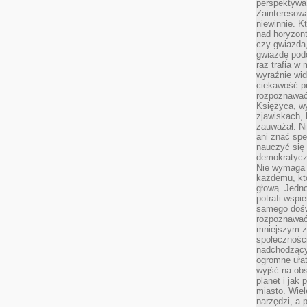
perspektywa 
Zainteresow
niewinnie. 
nad horyzont
czy gwiazda
gwiazdę podc
raz trafia w
wyraźnie wi
ciekawość p
rozpoznawać 
Księżyca, w
zjawiskach, 
zauważał. Ni
ani znać spe
nauczyć się 
demokratycz
Nie wymaga b
każdemu, kt
głową. Jedn
potrafi wspie
samego dośw
rozpoznawać
mniejszym z
społeczności
nadchodzący
ogromne ułat
wyjść na ob
planet i jak
miasto. Wiel
narzędzi, a 