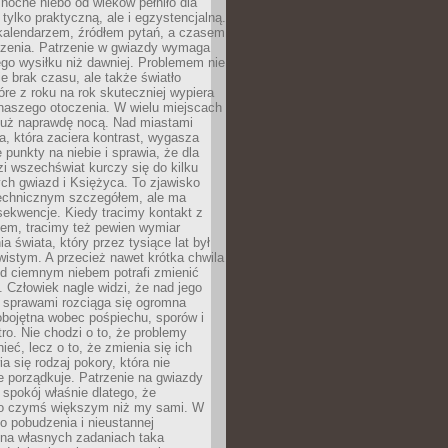
ocne niebo od wieków pełniło dla
e tylko praktyczną, ale i egzystencjalną.
kalendarzem, źródłem pytań, a czasem
szenia. Patrzenie w gwiazdy wymaga
go wysiłku niż dawniej. Problemem nie
ie brak czasu, ale także światło
óre z roku na rok skuteczniej wypiera
naszego otoczenia. W wielu miejscach
 już naprawdę nocą. Nad miastami
na, która zaciera kontrast, wygasza
 punkty na niebie i sprawia, że dla
zi wszechświat kurczy się do kilku
ych gwiazd i Księżyca. To zjawisko
technicznym szczegółem, ale ma
ekwencje. Kiedy tracimy kontakt z
em, tracimy też pewien wymiar
a świata, który przez tysiące lat był
istym. A przecież nawet krótka chwila
d ciemnym niebem potrafi zmienić
 Człowiek nagle widzi, że nad jego
 sprawami rozciąga się ogromna
obojętna wobec pośpiechu, sporów i
tro. Nie chodzi o to, że problemy
nieć, lecz o to, że zmienia się ich
a się rodzaj pokory, która nie
e porządkuje. Patrzenie na gwiazdy
spokój właśnie dlatego, że
o czymś większym niż my sami. W
o pobudzenia i nieustannej
 na własnych zadaniach taka