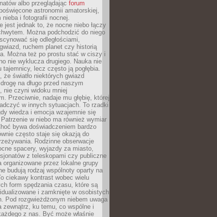
onatów albo przeglądając
forum
poświęcone astronomii amatorskiej,
nieba i fotografii nocnej.
 jest jednak to, że nocne niebo łączy
chwytem. Można podchodzić do niego
scynować się odległościami,
gwiazd, ruchem planet czy historią
. Można też po prostu stać w ciszy i
no nie wyklucza drugiego. Nauka nie
u tajemnicy, lecz często ją pogłębia.
 że światło niektórych gwiazd
 drogę na długo przed naszym
 nie czyni widoku mniej
. Przeciwnie, nadaje mu głębię, której
adczyć w innych sytuacjach. To rzadki
gdy wiedza i emocja wzajemnie się
 Patrzenie w niebo ma również wymiar
Choć bywa doświadczeniem bardzo
wnie często staje się okazją do
rzeżywania. Rodzinne obserwacje
ocne spacery, wyjazdy za miasto,
sjonatów z teleskopami czy publiczne
 organizowane przez lokalne grupy
e budują rodzaj wspólnoty oparty na
To ciekawy kontrast wobec wielu
ch form spędzania czasu, które są
widualizowane i zamknięte w osobistych
h. Pod rozgwieżdżonym niebem uwaga
na zewnątrz, ku temu, co wspólne i
każdego z nas. Być może właśnie