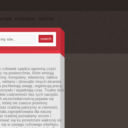
SCRIBE
FACEBOOK
TWITTER
 człowiek spędza ogromną część
ąc na powierzchnie, które emitują
fony, komputery, telewizory, tablice
, reklamy i dziesiątki innych ekranów
 pochłaniają uwagę, organizują pracę,
rozrywki i wypełniają czas. Trudno dziś
bie codzienność bez tych narzędzi,
ch wszechobecnością pojawia się
, której nie zawsze jesteśmy
oraz rzadziej patrzymy w ciemność,
stała zaprojektowana dla naszej
az rzadziej pozwalamy oczom i
ować się ku przestrzeni większej niż
i się w zasięgu cyfrowego interfejsu.