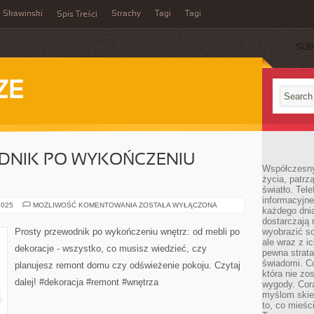
Skawinski
Strachy
Tagi
Tagi
Spis Treści
SUB
ZE
DNIK PO WYKOŃCZENIU
Współczesny
życia, patrz
światło. Tele
informacyjne
PROSTY
2025
MOŻLIWOŚĆ KOMENTOWANIA
ZOSTAŁA WYŁĄCZONA
każdego dnia
PRZEWODNIK
PO
dostarczają 
WYKOŃCZENIU
Prosty przewodnik po wykończeniu wnętrz: od mebli po
wyobrazić so
WNĘTRZ
ale wraz z i
dekoracje - wszystko, co musisz wiedzieć, czy
pewna strata
świadomi. C
planujesz remont domu czy odświeżenie pokoju. Czytaj
która nie zo
dalej! #dekoracja #remont #wnętrza
wygody. Cor
myślom skier
to, co mieśc