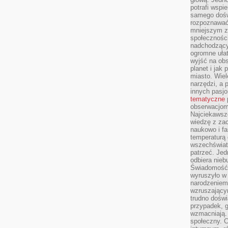
potrafi wspie
samego dośw
rozpoznawać
mniejszym z
społeczności
nadchodzący
ogromne ułat
wyjść na ob
planet i jak
miasto. Wiel
narzędzi, a 
innych pasj
tematyczne
obserwacjom 
Najciekawsze
wiedzę z za
naukowo i fa
temperaturą 
wszechświata
patrzeć. Jed
odbiera nieb
Świadomość,
wyruszyło w
narodzeniem,
wzruszającym
trudno doświ
przypadek, 
wzmacniają.
społeczny. 