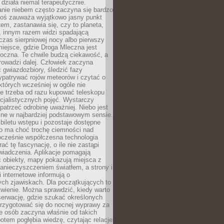
działa niemal terapeutycznie.
anie niebem często zaczyna się bardzo
Ktoś zauważa wyjątkowo jasny punkt
em, zastanawia się, czy to planeta,
, innym razem widzi spadającą
zas sierpniowej nocy albo pierwszy
 miejsce, gdzie Droga Mleczna jest
doczna. Te chwile budzą ciekawość, a
rowadzi dalej. Człowiek zaczyna
gwiazdozbiory, śledzić fazy
ypatrywać rojów meteorów i czytać o
których wcześniej w ogóle nie
e trzeba od razu kupować teleskopu
cjalistycznych pojęć. Wystarczy
patrzeć odrobinę uważniej. Niebo jest
ne w najbardziej podstawowym sensie.
iletu wstępu i pozostaje dostępne
o ma choć trochę ciemności nad
ocześnie współczesna technologia
rać tę fascynację, o ile nie zastąpi
iadczenia. Aplikacje pomagają
 obiekty, mapy pokazują miejsca z
anieczyszczeniem światłem, a strony i
 internetowe informują o
ch zjawiskach. Dla początkujących to
wienie. Można sprawdzić, kiedy warto
serwację, gdzie szukać określonych
 przygotować się do nocnej wyprawy za
e osób zaczyna właśnie od takich
potem pogłębia wiedzę, czytając relacje