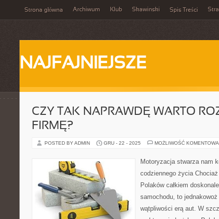
Archiwum
Klub
Skawinski
Str
Strona główna
Spis Treści
NAJFAJNIEJSZE
CZY TAK NAPRAWDĘ WARTO RO
FIRMĘ?
POSTED BY ADMIN
GRU - 22 - 2025
MOŻLIWOŚĆ KOMENTOWA
Motoryzacja stwarza nam k
codziennego życia Chociaż
Polaków całkiem doskonale 
samochodu, to jednakowoż 
wątpliwości erą aut. W szcz