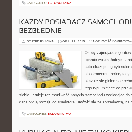
CATEGORIES:
FOTOWOLTAIKA
KAŻDY POSIADACZ SAMOCHOD
BEZBŁĘDNIE
POSTED BY ADMIN
GRU - 22 - 2025
MOŻLIWOŚĆ KOMENTOWA
Osoby zajmujące się ratow
uparcie wojują Jednym z mi
auto okazuje się być salo
albo koncernu motoryzacy
okazuje się giełda samoch
tego typu miejsce oc przewo
siebie. Istnieje też możliwość nabycia samochodu zaglądając do s
daną opcją rodzaju oc spedytora, umówić się ze sprzedawcą, na p
CATEGORIES:
BUDOWNICTWO