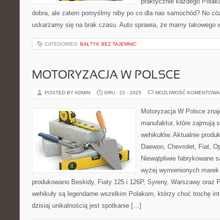
praktycznie każdego Polaka
dobra, ale zatem pomyślmy niby po co dla nas samochód? No có
uskarżamy się na brak czasu. Auto sprawia, że mamy takowego w
CATEGORIES:
BAŁTYK BEZ TAJEMNIC
MOTORYZACJA W POLSCE
POSTED BY ADMIN
GRU - 22 - 2025
MOŻLIWOŚĆ KOMENTOWA
Motoryzacja W Polsce znajd
manufaktur, które zajmują s
wehikułów. Aktualnie produ
Daewoo, Chevrolet, Fiat, Op
Niewątpliwie fabrykowane są
wyżej wymienionych marek 
produkowano Beskidy, Fiaty 125 i 126P, Syreny, Warszawy oraz P
wehikuły są legendarne wszelkim Polakom, którzy choć trochę int
dzisiaj unikalnością jest spotkanie […]