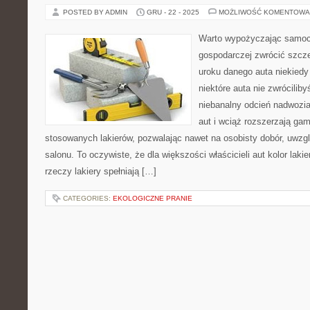
POSTED BY ADMIN
GRU - 22 - 2025
MOŻLIWOŚĆ KOMENTOWA
Warto wypożyczając samoc
gospodarczej zwrócić szcz
uroku danego auta niekiedy
niektóre auta nie zwrócilib
niebanalny odcień nadwozi
aut i wciąż rozszerzają ga
stosowanych lakierów, pozwalając nawet na osobisty dobór, uwzgl
salonu. To oczywiste, że dla większości właścicieli aut kolor lakie
rzeczy lakiery spełniają […]
CATEGORIES:
EKOLOGICZNE PRANIE