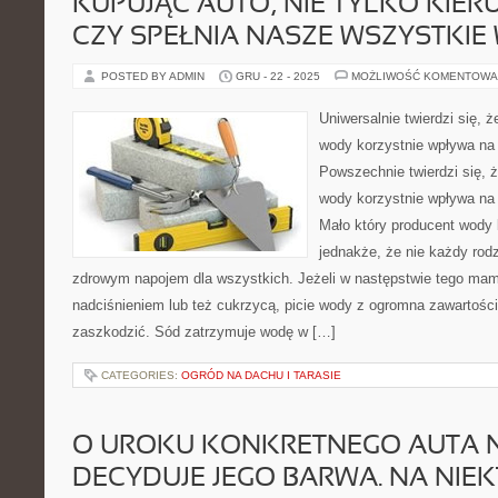
KUPUJĄC AUTO, NIE TYLKO KIER
CZY SPEŁNIA NASZE WSZYSTKI
POSTED BY ADMIN
GRU - 22 - 2025
MOŻLIWOŚĆ KOMENTOWA
Uniwersalnie twierdzi się, ż
wody korzystnie wpływa na
Powszechnie twierdzi się, że
wody korzystnie wpływa na
Mało który producent wody 
jednakże, że nie każdy rod
zdrowym napojem dla wszystkich. Jeżeli w następstwie tego ma
nadciśnieniem lub też cukrzycą, picie wody z ogromna zawartoś
zaszkodzić. Sód zatrzymuje wodę w […]
CATEGORIES:
OGRÓD NA DACHU I TARASIE
O UROKU KONKRETNEGO AUTA 
DECYDUJE JEGO BARWA. NA NIE