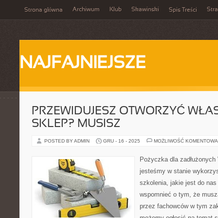
Archiwum
Klub
Skawinski
Str
Strona główna
Spis Treści
NAJFAJNIEJSZE
PRZEWIDUJESZ OTWORZYĆ WŁA
SKLEP? MUSISZ
POSTED BY ADMIN
GRU - 16 - 2025
MOŻLIWOŚĆ KOMENTOWA
Pożyczka dla zadłużonych 
jesteśmy w stanie wykorzy
szkolenia, jakie jest do na
wspomnieć o tym, że musz
przez fachowców w tym zak
możemy ogłosić na temat s