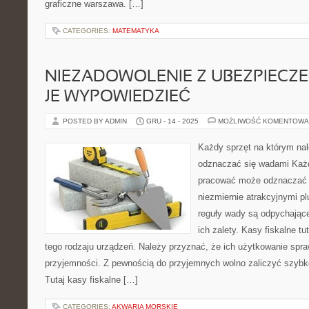
graficzne warszawa. […]
CATEGORIES:
MATEMATYKA
NIEZADOWOLENIE Z UBEZPIECZ
JE WYPOWIEDZIEĆ
POSTED BY ADMIN
GRU - 14 - 2025
MOŻLIWOŚĆ KOMENTOWA
Każdy sprzęt na którym na
odznaczać się wadami Każd
pracować może odznaczać s
niezmiernie atrakcyjnymi 
reguły wady są odpychające
ich zalety. Kasy fiskalne t
tego rodzaju urządzeń. Należy przyznać, że ich użytkowanie sprawi
przyjemności. Z pewnością do przyjemnych wolno zaliczyć szyb
Tutaj kasy fiskalne […]
CATEGORIES:
AKWARIA MORSKIE