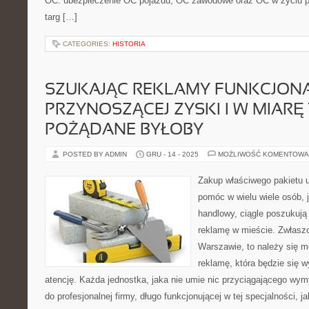
OC: ubezpieczenie OC pojazdu, OC zawodowe oraz OC w życiu p
targ […]
CATEGORIES:
HISTORIA
SZUKAJĄC REKLAMY FUNKCJONA
PRZYNOSZĄCEJ ZYSKI I W MIARĘ 
POŻĄDANE BYŁOBY
POSTED BY ADMIN
GRU - 14 - 2025
MOŻLIWOŚĆ KOMENTOWA
Zakup właściwego pakietu
pomóc w wielu wiele osób, j
handlowy, ciągle poszukują
reklamę w mieście. Zwłaszc
Warszawie, to należy się m
reklamę, która będzie się 
atencję. Każda jednostka, jaka nie umie nic przyciągającego wym
do profesjonalnej firmy, długo funkcjonującej w tej specjalności, j