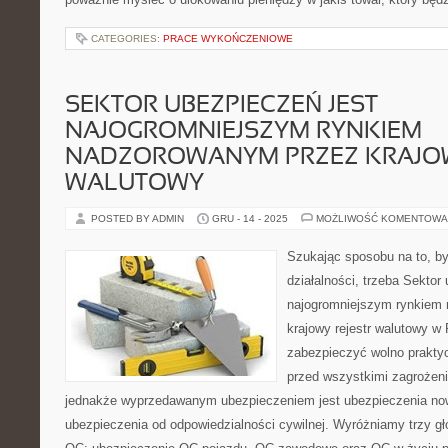
CATEGORIES:
PRACE WYKOŃCZENIOWE
SEKTOR UBEZPIECZEŃ JEST
NAJOGROMNIEJSZYM RYNKIEM
NADZOROWANYM PRZEZ KRAJOW
WALUTOWY
POSTED BY ADMIN
GRU - 14 - 2025
MOŻLIWOŚĆ KOMENTOWA
Szukając sposobu na to, by
działalności, trzeba Sektor
najogromniejszym rynkiem
krajowy rejestr walutowy w
zabezpieczyć wolno prakty
przed wszystkimi zagrożeni
jednakże wyprzedawanym ubezpieczeniem jest ubezpieczenia now
ubezpieczenia od odpowiedzialności cywilnej. Wyróżniamy trzy g