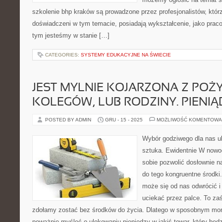
szkolenie bhp kraków są prowadzone przez profesjonalistów, któr
doświadczeni w tym temacie, posiadają wykształcenie, jako praco
tym jesteśmy w stanie […]
CATEGORIES:
SYSTEMY EDUKACYJNE NA ŚWIECIE
JEST MYLNIE KOJARZONA Z POŻ
KOLEGÓW, LUB RODZINY. PIENIĄ
POSTED BY ADMIN
GRU - 15 - 2025
MOŻLIWOŚĆ KOMENTOWA
Wybór godziwego dla nas ub
sztuka. Ewidentnie W no
sobie pozwolić dosłownie n
do tego kongruentne środki
może się od nas odwrócić 
uciekać przez palce. To za
zdołamy zostać bez środków do życia. Dlatego w sposobnym mo
poważnie myśleć o ulokowaniu pieniędzy w jakiś towar, który będ