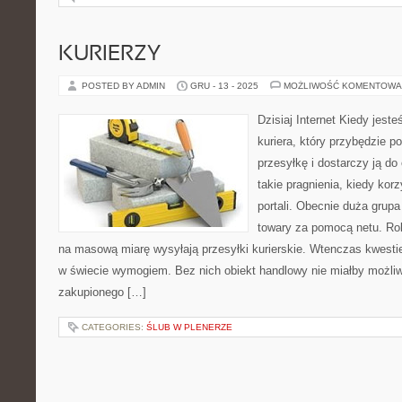
KURIERZY
POSTED BY ADMIN
GRU - 13 - 2025
MOŻLIWOŚĆ KOMENTOWA
Dzisiaj Internet Kiedy jes
kuriera, który przybędzie p
przesyłkę i dostarczy ją d
takie pragnienia, kiedy kor
portali. Obecnie duża grupa
towary za pomocą netu. Rob
na masową miarę wysyłają przesyłki kurierskie. Wtenczas kwestie
w świecie wymogiem. Bez nich obiekt handlowy nie miałby możliwo
zakupionego […]
CATEGORIES:
ŚLUB W PLENERZE