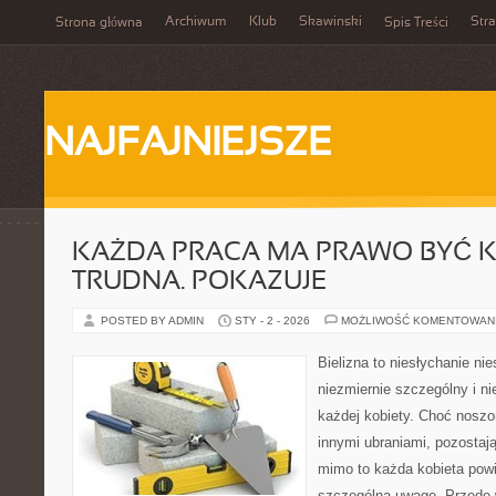
Archiwum
Klub
Skawinski
Str
Strona główna
Spis Treści
NAJFAJNIEJSZE
KAŻDA PRACA MA PRAWO BYĆ K
TRUDNA. POKAZUJE
POSTED BY ADMIN
STY - 2 - 2026
MOŻLIWOŚĆ KOMENTOWAN
Bielizna to niesłychanie ni
niezmiernie szczególny i n
każdej kobiety. Choć noszo
innymi ubraniami, pozostają
mimo to każda kobieta powi
szczególną uwagę. Przede 