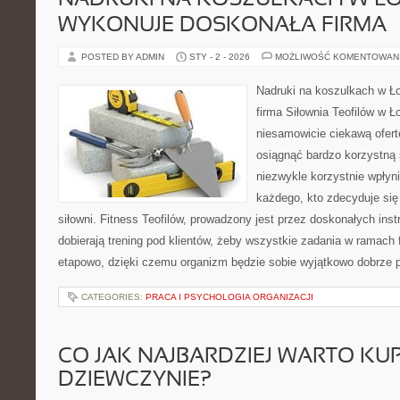
NADRUKI NA KOSZULKACH W ŁO
WYKONUJE DOSKONAŁA FIRMA
POSTED BY ADMIN
STY - 2 - 2026
MOŻLIWOŚĆ KOMENTOWAN
Nadruki na koszulkach w Ł
firma Siłownia Teofilów w Ł
niesamowicie ciekawą ofertę
osiągnąć bardzo korzystną 
niezwykle korzystnie wpłyn
każdego, kto zdecyduje się 
siłowni. Fitness Teofilów, prowadzony jest przez doskonałych inst
dobierają trening pod klientów, żeby wszystkie zadania w ramach
etapowo, dzięki czemu organizm będzie sobie wyjątkowo dobrze 
CATEGORIES:
PRACA I PSYCHOLOGIA ORGANIZACJI
CO JAK NAJBARDZIEJ WARTO KUP
DZIEWCZYNIE?