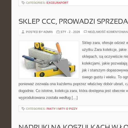
CATEGORIES:
EXCELRAPORT
SKLEP CCC, PROWADZI SPRZED
POSTED BY ADMIN
STY - 2 - 2026
MOŻLIWOŚĆ KOMENTOWAN
Sklep zara, oferuje odzież 
użytku Zara kolekcje, jakie
sklepach, są oczywiście n
kolekcjami, jakie pozwala
jak i starszym dopasowywa
swego gustu i wieku. To ogr
ponieważ zezwala ona każdemu poprzez właściwy dobór ubrań, czu
dogodnie. Co istotne, kolekcja zara, która dostępna jest obecnie w
wyprodukowana została według […]
CATEGORIES:
FAKTY I MITY O PIZZY