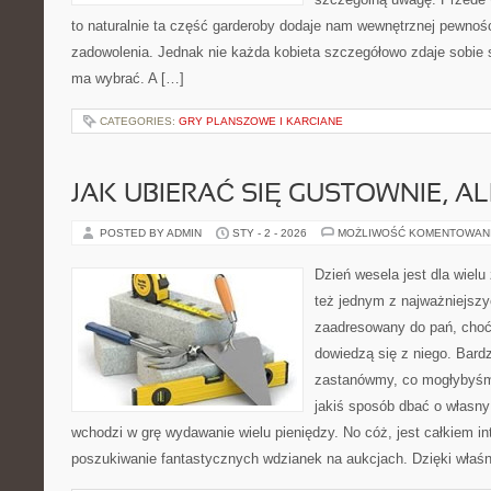
to naturalnie ta część garderoby dodaje nam wewnętrznej pewnośc
zadowolenia. Jednak nie każda kobieta szczegółowo zdaje sobie s
ma wybrać. A […]
CATEGORIES:
GRY PLANSZOWE I KARCIANE
JAK UBIERAĆ SIĘ GUSTOWNIE, A
POSTED BY ADMIN
STY - 2 - 2026
MOŻLIWOŚĆ KOMENTOWAN
Dzień wesela jest dla wielu
też jednym z najważniejszyc
zaadresowany do pań, choć
dowiedzą się z niego. Bard
zastanówmy, co mogłybyśmy
jakiś sposób dbać o własny 
wchodzi w grę wydawanie wielu pieniędzy. No cóż, jest całkiem in
poszukiwanie fantastycznych wdzianek na aukcjach. Dzięki właś