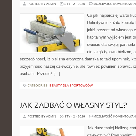
POSTED BY ADMIN
STY - 2 - 2026
MOŻLIWOŚĆ KOMENTOWAN
Co jak najbardziej warto ku
Definitywnie każda kobieta 
jakiś prezent od własnego 
kapitalnym wyjściem jest to
świecie dla swojej partnerk
nie jakąś typową bieliznę, a
szczególności, iż bielizna erotyczna damska to taki upominek, któ
przyjemność naszej dziewczynie, ale również powinien sprawić, 
osobami. Przecież […]
CATEGORIES:
BEAUTY DLA SPORTOWCÓW
JAK ZADBAĆ O WŁASNY STYL?
POSTED BY ADMIN
STY - 2 - 2026
MOŻLIWOŚĆ KOMENTOWAN
Jak dużo taniej bieliznę ero
dziewczyny? Powinnyśmy wi