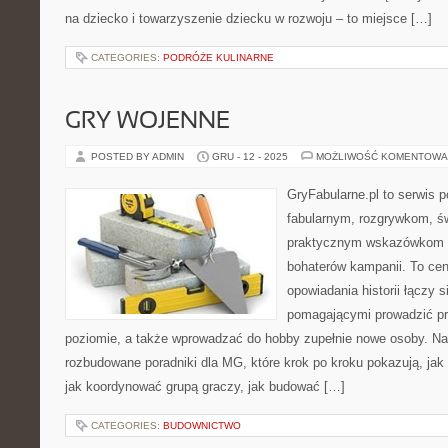
na dziecko i towarzyszenie dziecku w rozwoju – to miejsce […]
CATEGORIES:
PODRÓŻE KULINARNE
GRY WOJENNE
POSTED BY ADMIN
GRU - 12 - 2025
MOŻLIWOŚĆ KOMENTOWA
GryFabularne.pl to serwis 
fabularnym, rozgrywkom, ś
praktycznym wskazówkom d
bohaterów kampanii. To cen
opowiadania historii łączy 
pomagającymi prowadzić pr
poziomie, a także wprowadzać do hobby zupełnie nowe osoby. Na
rozbudowane poradniki dla MG, które krok po kroku pokazują, jak t
jak koordynować grupą graczy, jak budować […]
CATEGORIES:
BUDOWNICTWO