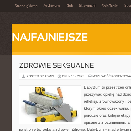
Archiwum
Klub
Skawinski
Str
Strona główna
Spis Treści
NAJFAJNIEJSZE
ZDROWIE SEKSUALNE
POSTED BY ADMIN
GRU - 13 - 2025
MOŻLIWOŚĆ KOMENTOWA
BabyBum to przestrzeń onli
przeżywać opiekę nad dzie
refleksji, zrównoważony i pe
którym okres oczekiwania, 
porodzie oraz kolejne etap
opisane z zrozumieniem, a 
na stronie to: Seks a zdrowie i Zdrowie. BabyBum – mądre bycie