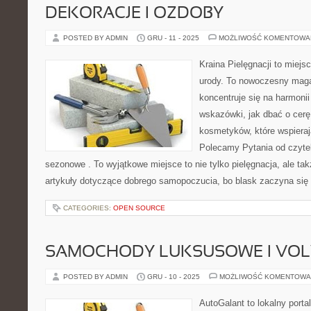
DEKORACJE I OZDOBY
POSTED BY ADMIN
GRU - 11 - 2025
MOŻLIWOŚĆ KOMENTOWA
Kraina Pielęgnacji to miejsc
urody. To nowoczesny maga
koncentruje się na harmonii 
wskazówki, jak dbać o cerę
kosmetyków, które wspieraj
Polecamy Pytania od czyte
sezonowe . To wyjątkowe miejsce to nie tylko pielęgnacja, ale ta
artykuły dotyczące dobrego samopoczucia, bo blask zaczyna się 
CATEGORIES:
OPEN SOURCE
SAMOCHODY LUKSUSOWE I VO
POSTED BY ADMIN
GRU - 10 - 2025
MOŻLIWOŚĆ KOMENTOWA
AutoGalant to lokalny porta