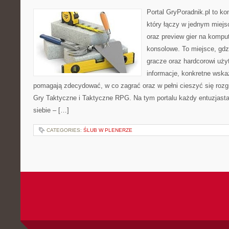
Portal GryPoradnik.pl to k
który łączy w jednym miejs
oraz preview gier na komput
konsolowe. To miejsce, gd
gracze oraz hardcorowi uży
informacje, konkretne wskaz
pomagają zdecydować, w co zagrać oraz w pełni cieszyć się rozgr
Gry Taktyczne i Taktyczne RPG. Na tym portalu każdy entuzjasta 
siebie – […]
CATEGORIES:
ŚLUB W PLENERZE