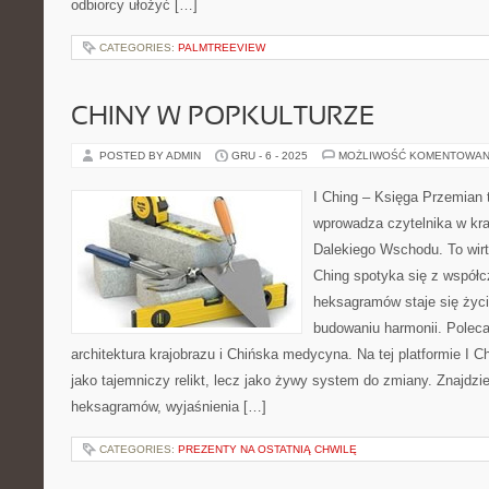
odbiorcy ułożyć […]
CATEGORIES:
PALMTREEVIEW
CHINY W POPKULTURZE
POSTED BY ADMIN
GRU - 6 - 2025
MOŻLIWOŚĆ KOMENTOWAN
I Ching – Księga Przemian t
wprowadza czytelnika w kr
Dalekiego Wschodu. To wirtu
Ching spotyka się z współc
heksagramów staje się ży
budowaniu harmonii. Poleca
architektura krajobrazu i Chińska medycyna. Na tej platformie I C
jako tajemniczy relikt, lecz jako żywy system do zmiany. Znajdzi
heksagramów, wyjaśnienia […]
CATEGORIES:
PREZENTY NA OSTATNIĄ CHWILĘ