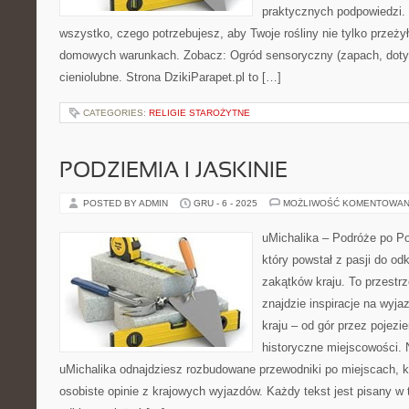
praktycznych podpowiedzi. 
wszystko, czego potrzebujesz, aby Twoje rośliny nie tylko przeżył
domowych warunkach. Zobacz: Ogród sensoryczny (zapach, dotyk,
cieniolubne. Strona DzikiParapet.pl to […]
CATEGORIES:
RELIGIE STAROŻYTNE
PODZIEMIA I JASKINIE
POSTED BY ADMIN
GRU - 6 - 2025
MOŻLIWOŚĆ KOMENTOWAN
uMichalika – Podróże po Po
który powstał z pasji do o
zakątków kraju. To przestrz
znajdzie inspiracje na wyja
kraju – od gór przez pojezi
historyczne miejscowości. N
uMichalika odnajdziesz rozbudowane przewodniki po miejscach, k
osobiste opinie z krajowych wyjazdów. Każdy tekst jest pisany w