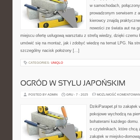
w samochodach, połączony
prowadzonym serwisem z ar
kierowcy znajdą praktyczne
nowości ze świata aut na g
miejscu ofertę usługową warsztatu z strefą wiedzy, dzięki czem
umówić się na montaż, jak i zdobyć wiedzę na temat LPG. Na st
szczególny nacisk położony […]
CATEGORIES:
UNIQLO
OGRÓD W STYLU JAPOŃSKIM
POSTED BY ADMIN
GRU - 7 - 2025
MOŻLIWOŚĆ KOMENTOWAN
DzikiParapet.pl to zakątek 
pokojowe wychodzą na pierw
bohaterami każdego domu. 
o czytelnikach, które chcą
zakątek w miejsko-domową 