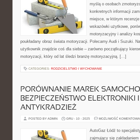
myślą o osobach zmotoryzo
konkretnych informacji zam
miejsce, w którym recenzje 
wskazówki użytkowe, porów
motoryzacyjny i analizy kos
poukładany obraz świata motoryzacji. Polecamy Audi i Suzuki. N
użytkownik znajdzie coś dla siebie – zarówno początkujący kiero
motoryzacji, który od lat śledzi branżę motoryzacyjną. […]
CATEGORIES:
RODZICIELSTWO I WYCHOWANIE
PORÓWNANIE MAREK SAMOCHO
BEZPIECZEŃSTWO ELEKTRONIKI I
ANTYKRADZIEŻ
POSTED BY ADMIN
GRU - 10 - 2025
MOŻLIWOŚĆ KOMENTOWA
AutoGaz Łódź to specjalis
zajmujący się zakładaniem 