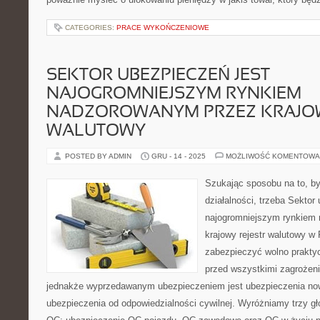
CATEGORIES:
PRACE WYKOŃCZENIOWE
SEKTOR UBEZPIECZEŃ JEST
NAJOGROMNIEJSZYM RYNKIEM
NADZOROWANYM PRZEZ KRAJOW
WALUTOWY
POSTED BY ADMIN
GRU - 14 - 2025
MOŻLIWOŚĆ KOMENTOWA
Szukając sposobu na to, by
działalności, trzeba Sektor
najogromniejszym rynkiem
krajowy rejestr walutowy w
zabezpieczyć wolno prakty
przed wszystkimi zagrożeni
jednakże wyprzedawanym ubezpieczeniem jest ubezpieczenia now
ubezpieczenia od odpowiedzialności cywilnej. Wyróżniamy trzy g