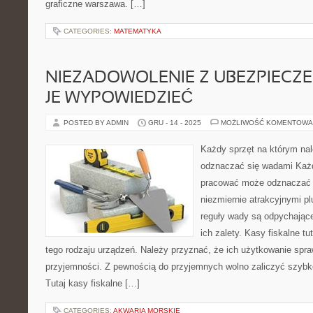
graficzne warszawa. […]
CATEGORIES:
MATEMATYKA
NIEZADOWOLENIE Z UBEZPIECZ
JE WYPOWIEDZIEĆ
POSTED BY ADMIN
GRU - 14 - 2025
MOŻLIWOŚĆ KOMENTOWA
Każdy sprzęt na którym na
odznaczać się wadami Każd
pracować może odznaczać s
niezmiernie atrakcyjnymi 
reguły wady są odpychające
ich zalety. Kasy fiskalne t
tego rodzaju urządzeń. Należy przyznać, że ich użytkowanie sprawi
przyjemności. Z pewnością do przyjemnych wolno zaliczyć szyb
Tutaj kasy fiskalne […]
CATEGORIES:
AKWARIA MORSKIE