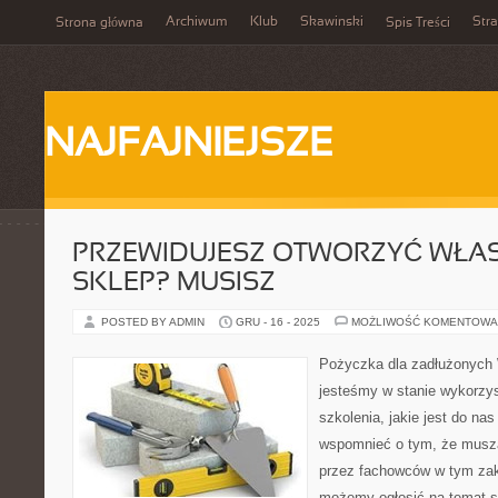
Archiwum
Klub
Skawinski
Str
Strona główna
Spis Treści
NAJFAJNIEJSZE
PRZEWIDUJESZ OTWORZYĆ WŁA
SKLEP? MUSISZ
POSTED BY ADMIN
GRU - 16 - 2025
MOŻLIWOŚĆ KOMENTOWA
Pożyczka dla zadłużonych 
jesteśmy w stanie wykorzy
szkolenia, jakie jest do na
wspomnieć o tym, że musz
przez fachowców w tym zak
możemy ogłosić na temat s