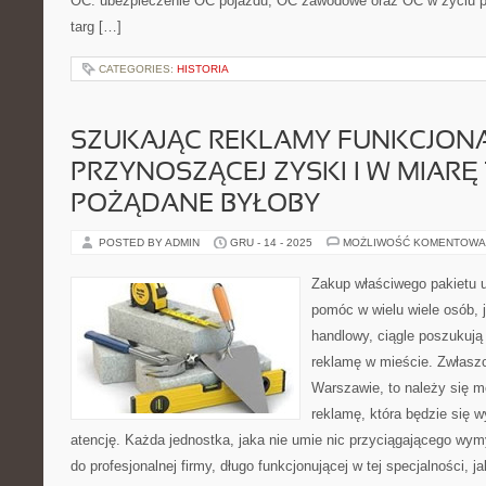
OC: ubezpieczenie OC pojazdu, OC zawodowe oraz OC w życiu p
targ […]
CATEGORIES:
HISTORIA
SZUKAJĄC REKLAMY FUNKCJONA
PRZYNOSZĄCEJ ZYSKI I W MIARĘ 
POŻĄDANE BYŁOBY
POSTED BY ADMIN
GRU - 14 - 2025
MOŻLIWOŚĆ KOMENTOWA
Zakup właściwego pakietu
pomóc w wielu wiele osób, j
handlowy, ciągle poszukują
reklamę w mieście. Zwłaszc
Warszawie, to należy się m
reklamę, która będzie się 
atencję. Każda jednostka, jaka nie umie nic przyciągającego wym
do profesjonalnej firmy, długo funkcjonującej w tej specjalności, j