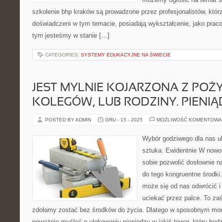
szkolenie bhp kraków są prowadzone przez profesjonalistów, któr
doświadczeni w tym temacie, posiadają wykształcenie, jako praco
tym jesteśmy w stanie […]
CATEGORIES:
SYSTEMY EDUKACYJNE NA ŚWIECIE
JEST MYLNIE KOJARZONA Z POŻ
KOLEGÓW, LUB RODZINY. PIENIĄ
POSTED BY ADMIN
GRU - 15 - 2025
MOŻLIWOŚĆ KOMENTOWA
Wybór godziwego dla nas ub
sztuka. Ewidentnie W no
sobie pozwolić dosłownie n
do tego kongruentne środki
może się od nas odwrócić 
uciekać przez palce. To za
zdołamy zostać bez środków do życia. Dlatego w sposobnym mo
poważnie myśleć o ulokowaniu pieniędzy w jakiś towar, który będ