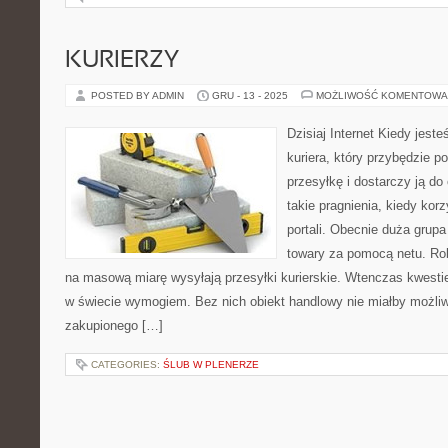
KURIERZY
POSTED BY ADMIN
GRU - 13 - 2025
MOŻLIWOŚĆ KOMENTOWA
Dzisiaj Internet Kiedy jes
kuriera, który przybędzie p
przesyłkę i dostarczy ją d
takie pragnienia, kiedy kor
portali. Obecnie duża grupa
towary za pomocą netu. Rob
na masową miarę wysyłają przesyłki kurierskie. Wtenczas kwestie
w świecie wymogiem. Bez nich obiekt handlowy nie miałby możliwo
zakupionego […]
CATEGORIES:
ŚLUB W PLENERZE