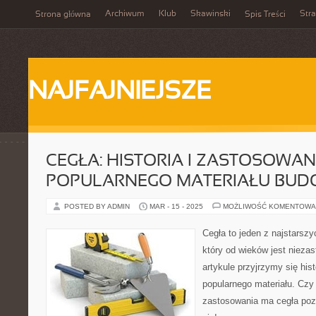
Archiwum
Klub
Skawinski
Str
Strona główna
Spis Treści
NAJFAJNIEJSZE
CEGŁA: HISTORIA I ZASTOSOWAN
POPULARNEGO MATERIAŁU BU
POSTED BY ADMIN
MAR - 15 - 2025
MOŻLIWOŚĆ KOMENTOWA
Cegła to jeden z najstarsz
który od wieków jest nieza
artykule przyjrzymy się his
popularnego materiału. Czy 
zastosowania ma cegła po