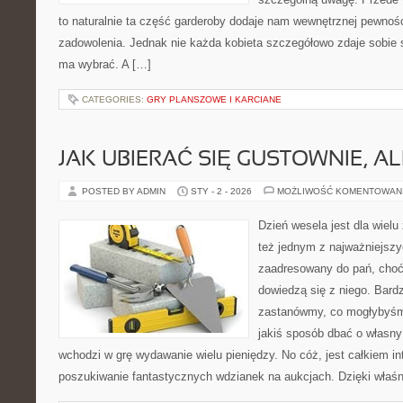
to naturalnie ta część garderoby dodaje nam wewnętrznej pewnośc
zadowolenia. Jednak nie każda kobieta szczegółowo zdaje sobie s
ma wybrać. A […]
CATEGORIES:
GRY PLANSZOWE I KARCIANE
JAK UBIERAĆ SIĘ GUSTOWNIE, A
POSTED BY ADMIN
STY - 2 - 2026
MOŻLIWOŚĆ KOMENTOWAN
Dzień wesela jest dla wielu
też jednym z najważniejszyc
zaadresowany do pań, choć
dowiedzą się z niego. Bard
zastanówmy, co mogłybyśmy
jakiś sposób dbać o własny 
wchodzi w grę wydawanie wielu pieniędzy. No cóż, jest całkiem in
poszukiwanie fantastycznych wdzianek na aukcjach. Dzięki właś