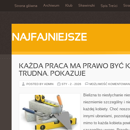
Archiwum
Klub
Skawinski
Str
Strona główna
Spis Treści
NAJFAJNIEJSZE
KAŻDA PRACA MA PRAWO BYĆ K
TRUDNA. POKAZUJE
POSTED BY ADMIN
STY - 2 - 2026
MOŻLIWOŚĆ KOMENTOWAN
Bielizna to niesłychanie ni
niezmiernie szczególny i n
każdej kobiety. Choć noszo
innymi ubraniami, pozostają
mimo to każda kobieta powi
szczególną uwagę. Przede 