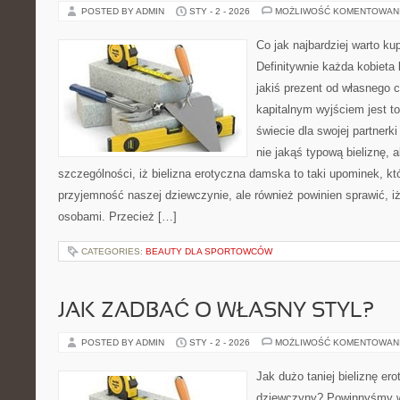
POSTED BY ADMIN
STY - 2 - 2026
MOŻLIWOŚĆ KOMENTOWAN
Co jak najbardziej warto ku
Definitywnie każda kobieta 
jakiś prezent od własnego 
kapitalnym wyjściem jest to
świecie dla swojej partnerk
nie jakąś typową bieliznę, a
szczególności, iż bielizna erotyczna damska to taki upominek, któ
przyjemność naszej dziewczynie, ale również powinien sprawić, 
osobami. Przecież […]
CATEGORIES:
BEAUTY DLA SPORTOWCÓW
JAK ZADBAĆ O WŁASNY STYL?
POSTED BY ADMIN
STY - 2 - 2026
MOŻLIWOŚĆ KOMENTOWAN
Jak dużo taniej bieliznę ero
dziewczyny? Powinnyśmy wi