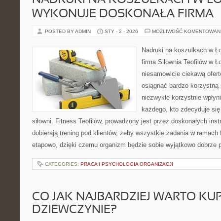
NADRUKI NA KOSZULKACH W ŁO
WYKONUJE DOSKONAŁA FIRMA
POSTED BY ADMIN
STY - 2 - 2026
MOŻLIWOŚĆ KOMENTOWAN
Nadruki na koszulkach w Ł
firma Siłownia Teofilów w Ł
niesamowicie ciekawą ofertę
osiągnąć bardzo korzystną 
niezwykle korzystnie wpłyn
każdego, kto zdecyduje się 
siłowni. Fitness Teofilów, prowadzony jest przez doskonałych inst
dobierają trening pod klientów, żeby wszystkie zadania w ramach
etapowo, dzięki czemu organizm będzie sobie wyjątkowo dobrze 
CATEGORIES:
PRACA I PSYCHOLOGIA ORGANIZACJI
CO JAK NAJBARDZIEJ WARTO KUP
DZIEWCZYNIE?