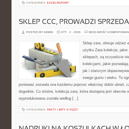
CATEGORIES:
EXCELRAPORT
SKLEP CCC, PROWADZI SPRZED
POSTED BY ADMIN
STY - 2 - 2026
MOŻLIWOŚĆ KOMENTOWAN
Sklep zara, oferuje odzież 
użytku Zara kolekcje, jakie
sklepach, są oczywiście n
kolekcjami, jakie pozwala
jak i starszym dopasowywa
swego gustu i wieku. To ogr
ponieważ zezwala ona każdemu poprzez właściwy dobór ubrań, czu
dogodnie. Co istotne, kolekcja zara, która dostępna jest obecnie w
wyprodukowana została według […]
CATEGORIES:
FAKTY I MITY O PIZZY