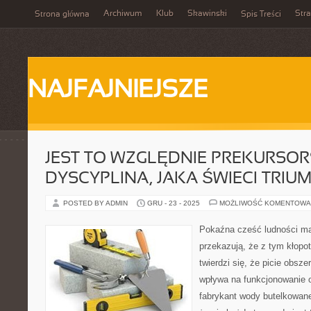
Archiwum
Klub
Skawinski
Str
Strona główna
Spis Treści
NAJFAJNIEJSZE
JEST TO WZGLĘDNIE PREKURSO
DYSCYPLINA, JAKA ŚWIECI TRIU
POSTED BY ADMIN
GRU - 23 - 2025
MOŻLIWOŚĆ KOMENTOWA
Pokaźna cześć ludności m
przekazują, że z tym kłop
twierdzi się, że picie obsze
wpływa na funkcjonowanie 
fabrykant wody butelkowanej