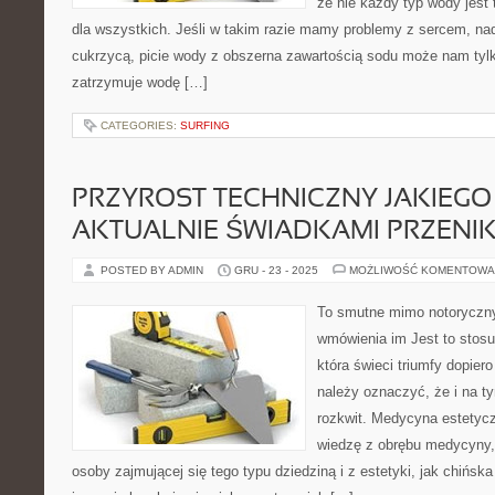
że nie każdy typ wody jes
dla wszystkich. Jeśli w takim razie mamy problemy z sercem, na
cukrzycą, picie wody z obszerna zawartością sodu może nam tyl
zatrzymuje wodę […]
CATEGORIES:
SURFING
PRZYROST TECHNICZNY JAKIEGO
AKTUALNIE ŚWIADKAMI PRZENI
POSTED BY ADMIN
GRU - 23 - 2025
MOŻLIWOŚĆ KOMENTOWA
To smutne mimo notorycznyc
wmówienia im Jest to stosu
która świeci triumfy dopiero
należy oznaczyć, że i na ty
rozkwit. Medycyna estetyc
wiedzę z obrębu medycyny, 
osoby zajmującej się tego typu dziedziną i z estetyki, jak chińsk