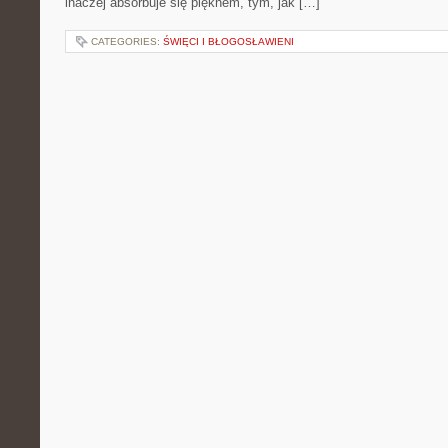
inaczej absorbuje się pięknem, tym, jak […]
CATEGORIES:
ŚWIĘCI I BŁOGOSŁAWIENI