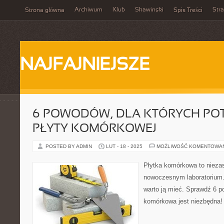
Archiwum
Klub
Skawinski
Str
Strona główna
Spis Treści
NAJFAJNIEJSZE
6 POWODÓW, DLA KTÓRYCH PO
PŁYTY KOMÓRKOWEJ
POSTED BY ADMIN
LUT - 18 - 2025
MOŻLIWOŚĆ KOMENTOWA
Płytka komórkowa to nieza
nowoczesnym laboratorium.
warto ją mieć. Sprawdź 6 p
komórkowa jest niezbędna!