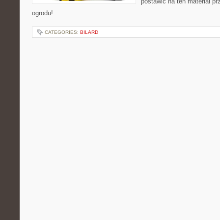
postawić na ten materiał p
ogrodu!
CATEGORIES:
BILARD