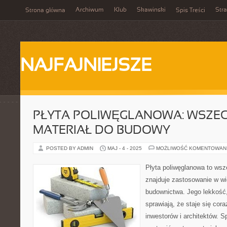
Archiwum
Klub
Skawinski
Str
Strona główna
Spis Treści
NAJFAJNIEJSZE
PŁYTA POLIWĘGLANOWA: WSZE
MATERIAŁ DO BUDOWY
POSTED BY ADMIN
MAJ - 4 - 2025
MOŻLIWOŚĆ KOMENTOWAN
Płyta poliwęglanowa to wsze
znajduje zastosowanie w wi
budownictwa. Jego lekkość, 
sprawiają, że staje się cor
inwestorów i architektów. 