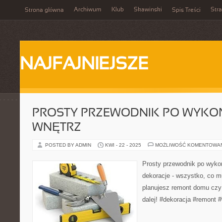
Archiwum
Klub
Skawinski
Str
Strona główna
Spis Treści
NAJFAJNIEJSZE
PROSTY PRZEWODNIK PO WYKO
WNĘTRZ
POSTED BY ADMIN
KWI - 22 - 2025
MOŻLIWOŚĆ KOMENTOWA
Prosty przewodnik po wykoń
dekoracje - wszystko, co m
planujesz remont domu czy 
dalej! #dekoracja #remont 