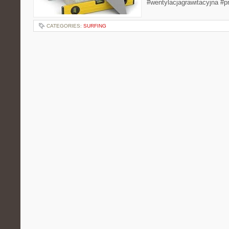
#wentylacjagrawitacyjna #p
CATEGORIES:
SURFING