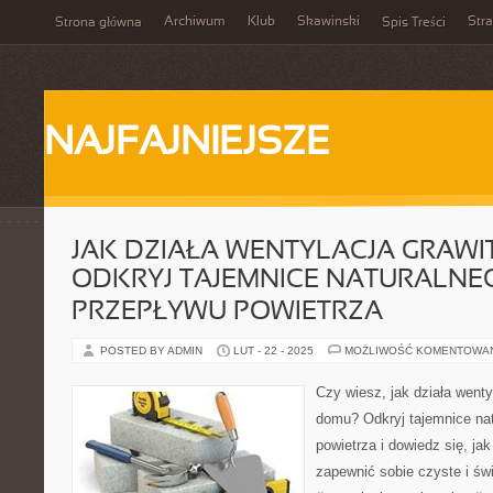
Archiwum
Klub
Skawinski
Str
Strona główna
Spis Treści
NAJFAJNIEJSZE
JAK DZIAŁA WENTYLACJA GRAWI
ODKRYJ TAJEMNICE NATURALNE
PRZEPŁYWU POWIETRZA
POSTED BY ADMIN
LUT - 22 - 2025
MOŻLIWOŚĆ KOMENTOWA
Czy wiesz, jak działa went
domu? Odkryj tajemnice na
powietrza i dowiedz się, ja
zapewnić sobie czyste i świ