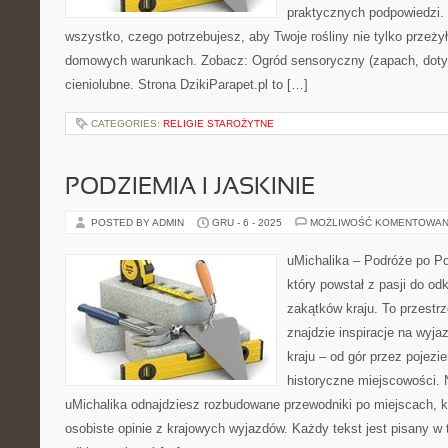
praktycznych podpowiedzi. 
wszystko, czego potrzebujesz, aby Twoje rośliny nie tylko przeżył
domowych warunkach. Zobacz: Ogród sensoryczny (zapach, dotyk,
cieniolubne. Strona DzikiParapet.pl to […]
CATEGORIES:
RELIGIE STAROŻYTNE
PODZIEMIA I JASKINIE
POSTED BY ADMIN
GRU - 6 - 2025
MOŻLIWOŚĆ KOMENTOWAN
uMichalika – Podróże po Po
który powstał z pasji do o
zakątków kraju. To przestrz
znajdzie inspiracje na wyja
kraju – od gór przez pojezi
historyczne miejscowości. N
uMichalika odnajdziesz rozbudowane przewodniki po miejscach, k
osobiste opinie z krajowych wyjazdów. Każdy tekst jest pisany w