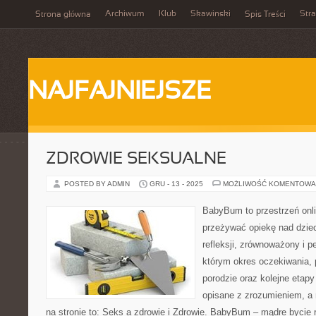
Archiwum
Klub
Skawinski
Str
Strona główna
Spis Treści
NAJFAJNIEJSZE
ZDROWIE SEKSUALNE
POSTED BY ADMIN
GRU - 13 - 2025
MOŻLIWOŚĆ KOMENTOWA
BabyBum to przestrzeń onli
przeżywać opiekę nad dzie
refleksji, zrównoważony i pe
którym okres oczekiwania, 
porodzie oraz kolejne etap
opisane z zrozumieniem, a 
na stronie to: Seks a zdrowie i Zdrowie. BabyBum – mądre bycie