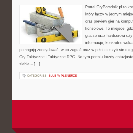
Portal GryPoradnik.pl to k
który łączy w jednym miejs
oraz preview gier na komput
konsolowe. To miejsce, gd
gracze oraz hardcorowi uży
informacje, konkretne wskaz
pomagają zdecydować, w co zagrać oraz w pełni cieszyć się rozgr
Gry Taktyczne i Taktyczne RPG. Na tym portalu każdy entuzjasta 
siebie – […]
CATEGORIES:
ŚLUB W PLENERZE