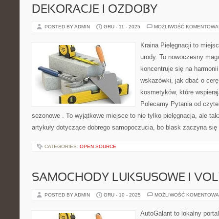
DEKORACJE I OZDOBY
POSTED BY ADMIN
GRU - 11 - 2025
MOŻLIWOŚĆ KOMENTOWA
Kraina Pielęgnacji to miejsc
urody. To nowoczesny maga
koncentruje się na harmonii 
wskazówki, jak dbać o cerę
kosmetyków, które wspieraj
Polecamy Pytania od czyte
sezonowe . To wyjątkowe miejsce to nie tylko pielęgnacja, ale ta
artykuły dotyczące dobrego samopoczucia, bo blask zaczyna się 
CATEGORIES:
OPEN SOURCE
SAMOCHODY LUKSUSOWE I VO
POSTED BY ADMIN
GRU - 10 - 2025
MOŻLIWOŚĆ KOMENTOWA
AutoGalant to lokalny porta