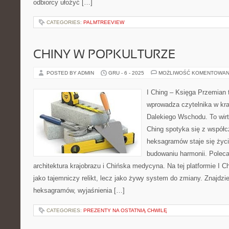
odbiorcy ułożyć […]
CATEGORIES:
PALMTREEVIEW
CHINY W POPKULTURZE
POSTED BY ADMIN
GRU - 6 - 2025
MOŻLIWOŚĆ KOMENTOWAN
I Ching – Księga Przemian t
wprowadza czytelnika w kr
Dalekiego Wschodu. To wirtu
Ching spotyka się z współc
heksagramów staje się ży
budowaniu harmonii. Poleca
architektura krajobrazu i Chińska medycyna. Na tej platformie I C
jako tajemniczy relikt, lecz jako żywy system do zmiany. Znajdzi
heksagramów, wyjaśnienia […]
CATEGORIES:
PREZENTY NA OSTATNIĄ CHWILĘ