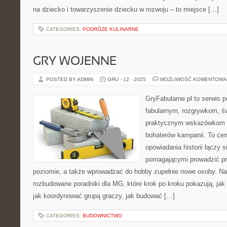
na dziecko i towarzyszenie dziecku w rozwoju – to miejsce […]
CATEGORIES:
PODRÓŻE KULINARNE
GRY WOJENNE
POSTED BY ADMIN
GRU - 12 - 2025
MOŻLIWOŚĆ KOMENTOWA
GryFabularne.pl to serwis 
fabularnym, rozgrywkom, ś
praktycznym wskazówkom d
bohaterów kampanii. To cen
opowiadania historii łączy 
pomagającymi prowadzić pr
poziomie, a także wprowadzać do hobby zupełnie nowe osoby. Na
rozbudowane poradniki dla MG, które krok po kroku pokazują, jak t
jak koordynować grupą graczy, jak budować […]
CATEGORIES:
BUDOWNICTWO