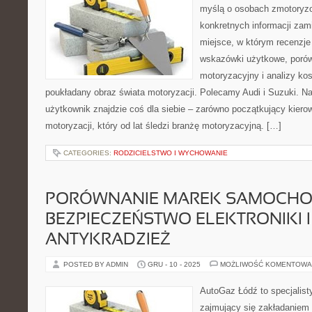
myślą o osobach zmotoryzo
konkretnych informacji zam
miejsce, w którym recenzje 
wskazówki użytkowe, porów
motoryzacyjny i analizy kos
poukładany obraz świata motoryzacji. Polecamy Audi i Suzuki. N
użytkownik znajdzie coś dla siebie – zarówno początkujący kiero
motoryzacji, który od lat śledzi branżę motoryzacyjną. […]
CATEGORIES:
RODZICIELSTWO I WYCHOWANIE
PORÓWNANIE MAREK SAMOCHO
BEZPIECZEŃSTWO ELEKTRONIKI I
ANTYKRADZIEŻ
POSTED BY ADMIN
GRU - 10 - 2025
MOŻLIWOŚĆ KOMENTOWA
AutoGaz Łódź to specjalis
zajmujący się zakładaniem 