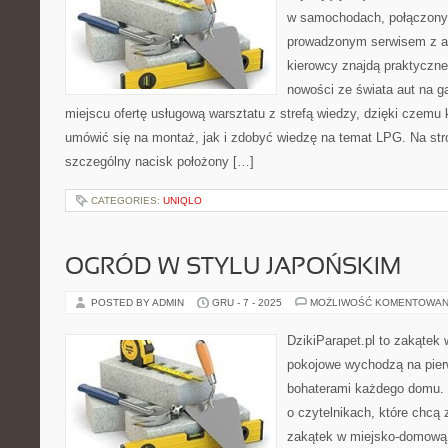
w samochodach, połączony
prowadzonym serwisem z ar
kierowcy znajdą praktyczne
nowości ze świata aut na g
miejscu ofertę usługową warsztatu z strefą wiedzy, dzięki czem
umówić się na montaż, jak i zdobyć wiedzę na temat LPG. Na st
szczególny nacisk położony […]
CATEGORIES:
UNIQLO
OGRÓD W STYLU JAPOŃSKIM
POSTED BY ADMIN
GRU - 7 - 2025
MOŻLIWOŚĆ KOMENTOWAN
DzikiParapet.pl to zakątek 
pokojowe wychodzą na pierw
bohaterami każdego domu. 
o czytelnikach, które chcą
zakątek w miejsko-domową 