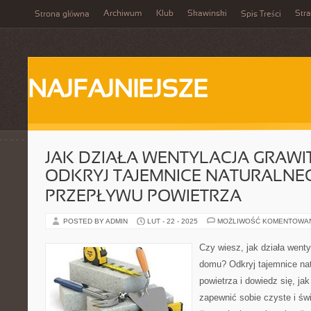
Archiwum
Klub
Skawinski
Str
Strona główna
Spis Treści
NAJFAJNIEJSZE
JAK DZIAŁA WENTYLACJA GRAWI
ODKRYJ TAJEMNICE NATURALNE
PRZEPŁYWU POWIETRZA
POSTED BY ADMIN
LUT - 22 - 2025
MOŻLIWOŚĆ KOMENTOWA
Czy wiesz, jak działa went
domu? Odkryj tajemnice na
powietrza i dowiedz się, ja
zapewnić sobie czyste i świ