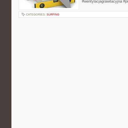
#wentylacjagrawitacyjna #p
CATEGORIES:
SURFING