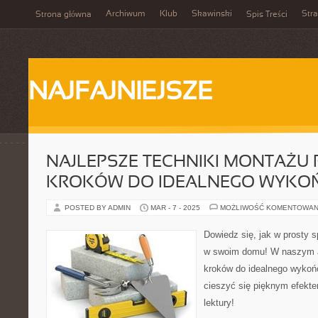
Archiwum
Klub
Skawinski
Str
Strona główna
Spis Treści
NAJFAJNIEJSZE
NAJLEPSZE TECHNIKI MONTAŻU 
KROKÓW DO IDEALNEGO WYKO
POSTED BY ADMIN
MAR - 7 - 2025
MOŻLIWOŚĆ KOMENTOWAN
Dowiedz się, jak w prosty
w swoim domu! W naszym a
kroków do idealnego wykońc
cieszyć się pięknym efekt
lektury!