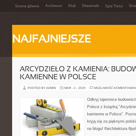
Archiwum
Klub
Skawinski
Str
Strona główna
Spis Treści
NAJFAJNIEJSZE
ARCYDZIEŁO Z KAMIENIA: BUD
KAMIENNE W POLSCE
POSTED BY ADMIN
MAR - 2 - 2025
MOŻLIWOŚĆ KOMENTOWAN
Odkryj tajemnice budownic
Polsce z książką "Arcydzie
kamienne w Polsce". Poznaj 
kryją się za pięknymi polsk
na blogu! #architektura #p