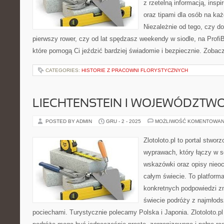
z rzetelną informacją, inspi
oraz tipami dla osób na ka
Niezależnie od tego, czy do
pierwszy rower, czy od lat spędzasz weekendy w siodle, na ProfiBi
które pomogą Ci jeździć bardziej świadomie i bezpiecznie. Zobac
CATEGORIES:
HISTORIE Z PRACOWNI FLORYSTYCZNYCH
LIECHTENSTEIN I WOJEWÓDZTW
POSTED BY ADMIN
GRU - 2 - 2025
MOŻLIWOŚĆ KOMENTOWAN
Zlotoloto.pl to portal stwo
wyprawach, który łączy w s
wskazówki oraz opisy nieoc
całym świecie. To platforma
konkretnych podpowiedzi z
świecie podróży z najmłods
pociechami. Turystycznie polecamy Polska i Japonia. Zlotoloto.pl