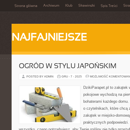
Archiwum
Klub
Skawinski
Str
Strona główna
Spis Treści
NAJFAJNIEJSZE
OGRÓD W STYLU JAPOŃSKIM
POSTED BY ADMIN
GRU - 7 - 2025
MOŻLIWOŚĆ KOMENTOWAN
DzikiParapet.pl to zakątek 
pokojowe wychodzą na pierw
bohaterami każdego domu. 
o czytelnikach, które chcą
zakątek w miejsko-domową 
praktycznych podpowiedzi. 
wszystko, czego potrzebujesz, aby Twoje rośliny nie tylko przeżył