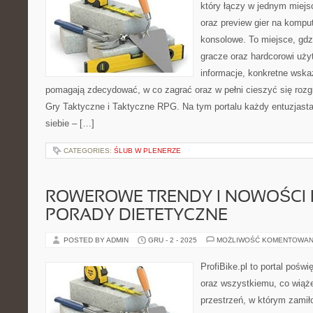
który łączy w jednym miejs
oraz preview gier na komput
konsolowe. To miejsce, gd
gracze oraz hardcorowi uży
informacje, konkretne wskaz
pomagają zdecydować, w co zagrać oraz w pełni cieszyć się rozgr
Gry Taktyczne i Taktyczne RPG. Na tym portalu każdy entuzjasta 
siebie – […]
CATEGORIES:
ŚLUB W PLENERZE
ROWEROWE TRENDY I NOWOŚCI
PORADY DIETETYCZNE
POSTED BY ADMIN
GRU - 2 - 2025
MOŻLIWOŚĆ KOMENTOWAN
ProfiBike.pl to portal pośw
oraz wszystkiemu, co wiąże
przestrzeń, w którym zamił