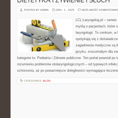
DIETETYKA I ŻYWIENIE I SŁUCH
POSTED BY ADMIN
GRU - 1 - 2025
MOŻLIWOŚĆ KOMENTOWAN
LCL-Laryngolog.pl – serwi
myślą o pacjentach, które 
laryngologii. To centrum, w
spotykają się z doświadcz
zagadnienia medyczne są 
języku, zrozumiałym dla zw
kategorie to: Pediatria i Zdrowie publiczne. Ten portal powstał p
rozumieniu problemów otolaryngologicznych – od typowych infekcj
schorzenia, aż po poważniejsze dolegliwości wymagające leczeni
CATEGORIES:
BLOG