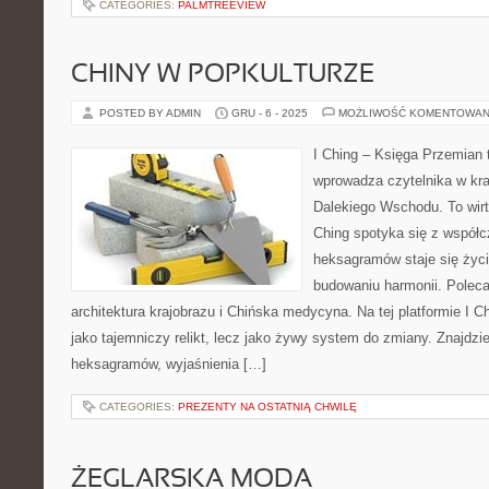
CATEGORIES:
PALMTREEVIEW
CHINY W POPKULTURZE
POSTED BY ADMIN
GRU - 6 - 2025
MOŻLIWOŚĆ KOMENTOWAN
I Ching – Księga Przemian t
wprowadza czytelnika w kr
Dalekiego Wschodu. To wirtu
Ching spotyka się z współc
heksagramów staje się ży
budowaniu harmonii. Poleca
architektura krajobrazu i Chińska medycyna. Na tej platformie I C
jako tajemniczy relikt, lecz jako żywy system do zmiany. Znajdzi
heksagramów, wyjaśnienia […]
CATEGORIES:
PREZENTY NA OSTATNIĄ CHWILĘ
ŻEGLARSKA MODA