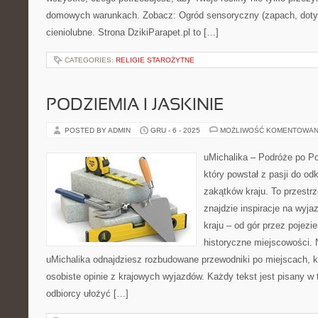
domowych warunkach. Zobacz: Ogród sensoryczny (zapach, dotyk,
cieniolubne. Strona DzikiParapet.pl to […]
CATEGORIES:
RELIGIE STAROŻYTNE
PODZIEMIA I JASKINIE
POSTED BY ADMIN
GRU - 6 - 2025
MOŻLIWOŚĆ KOMENTOWAN
uMichalika – Podróże po Po
który powstał z pasji do o
zakątków kraju. To przestrz
znajdzie inspiracje na wyja
kraju – od gór przez pojezi
historyczne miejscowości. N
uMichalika odnajdziesz rozbudowane przewodniki po miejscach, k
osobiste opinie z krajowych wyjazdów. Każdy tekst jest pisany w
odbiorcy ułożyć […]