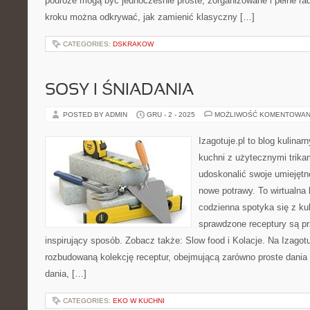
podróże mogą być jednocześnie proste, zorganizowane i pełne rad
kroku można odkrywać, jak zamienić klasyczny […]
CATEGORIES:
DSKRAKOW
SOSY I ŚNIADANIA
POSTED BY ADMIN
GRU - 2 - 2025
MOŻLIWOŚĆ KOMENTOWAN
Izagotuje.pl to blog kulinar
kuchni z użytecznymi trikam
udoskonalić swoje umiejętn
nowe potrawy. To wirtualna
codzienna spotyka się z ku
sprawdzone receptury są pr
inspirujący sposób. Zobacz także: Slow food i Kolacje. Na Izagot
rozbudowaną kolekcję receptur, obejmującą zarówno proste dania 
dania, […]
CATEGORIES:
EKO W KUCHNI