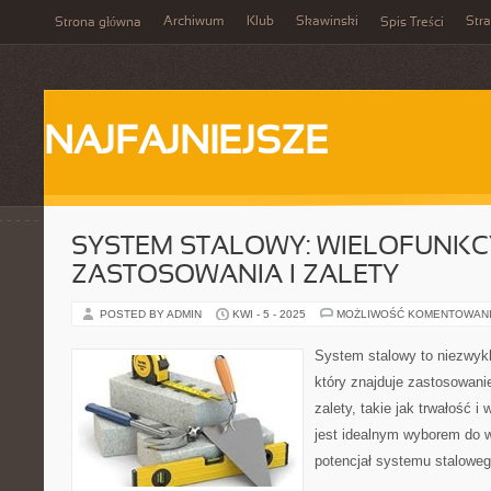
Archiwum
Klub
Skawinski
Str
Strona główna
Spis Treści
NAJFAJNIEJSZE
SYSTEM STALOWY: WIELOFUNKC
ZASTOSOWANIA I ZALETY
POSTED BY ADMIN
KWI - 5 - 2025
MOŻLIWOŚĆ KOMENTOWAN
System stalowy to niezwykl
który znajduje zastosowani
zalety, takie jak trwałość i
jest idealnym wyborem do w
potencjał systemu staloweg