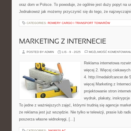
oraz dom w Polsce. To powoduje, że ogólnie jest duży popyt na us
Jednakowoż jak możemy przyczynić się do tego, że najzwyczajni
CATEGORIES:
ROWERY CARGO I TRANSPORT TOWARÓW
MARKETING Z INTERNECIE
POSTED BY ADMIN
LIS - 9 - 2025
MOŻLIWOŚĆ KOMENTOWAN
Reklama internetowa rozwin
więcej 2. Więcej ciekawych 
4. http://medalofcancer.de 5
więcej Marketing z Interneci
projektowanie stron intern
wydruk, plakaty, inskrypcje
To jedne z ważniejszych zajęć, którymi trudnią się agencje mark
że reklama jest już wszędzie. Nie tylko w telewizji, prasie lub rad
poszerza własne widnokręgi, […]
CATEGORIES:
JAKWYSLAC