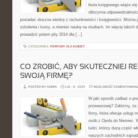
biura księgowego wiąże się
olbrzymia odpowiedzialności
posiadać słuszna wiedzę z rachunkowości i księgowości. Można 
szkolenia i kursy, a również naukę na studiach. Im więcej takich 
prowadzić potem pity 2014 dla […]
CATEGORIES:
PERFUMY DLA KOBIET
CO ZROBIĆ, ABY SKUTECZNIEJ
SWOJĄ FIRMĘ?
POSTED BY ADMIN
LIS - 9 - 2025
MOŻLIWOŚĆ KOMENTOWAN
W jaki sposób zadbać o pro
przewozowej? Załóżmy, że 
firmy, która oferuje usługi
osób z Opola do Niemiec. W
ludzi, którzy dużą część w
naszych zachodnich sąsiadó