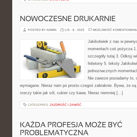
NOWOCZESNE DRUKARNIE
POSTED BY ADMIN
LIS - 9 - 2025
MOŻLIWOŚĆ KOMENTOWAN
Jakikolwiek z nas w pewny
momentach coś pożycza 1. 
szczegóły tutaj 3. Odkryj w
felietony 5. teksty Jakikol
jednoznacznych momentach
Nie zawsze posiadamy to, c
wymagane. Nieraz nam po prostu czegoś zabraknie. Bywa, że są
rzeczy takie jak sól, cukier czy kawa. Nieraz niemniej […]
CATEGORIES:
ZAZDROŚĆ I ZAWIŚĆ
KAŻDA PROFESJA MOŻE BYĆ
PROBLEMATYCZNA