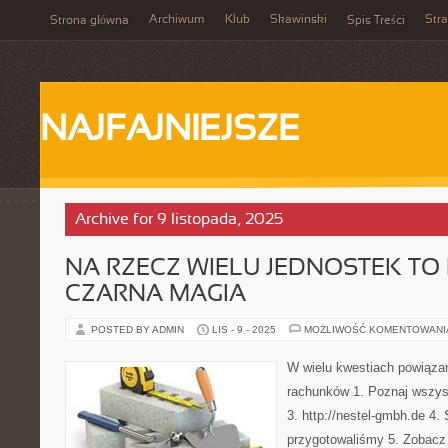
Archiwum
Klub
Skawinski
Str
Strona główna
Spis Treści
NAJFAJNIEJSZE
Archive for 9 listopada, 2025
NA RZECZ WIELU JEDNOSTEK TO
CZARNA MAGIA
POSTED BY ADMIN
LIS - 9 - 2025
MOŻLIWOŚĆ KOMENTOWAN
W wielu kwestiach powiąza
rachunków 1. Poznaj wszyst
3. http://nestel-gmbh.de 4.
przygotowaliśmy 5. Zobacz 