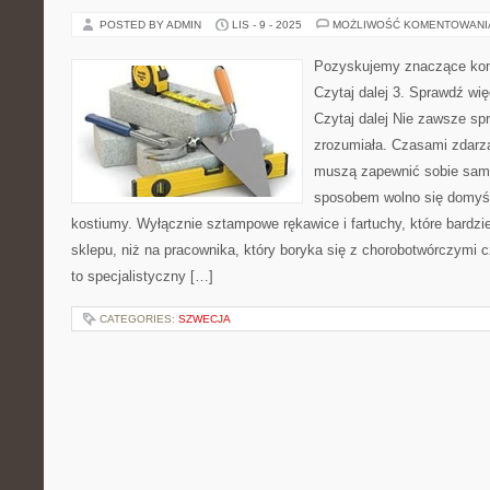
POSTED BY ADMIN
LIS - 9 - 2025
MOŻLIWOŚĆ KOMENTOWAN
Pozyskujemy znaczące komp
Czytaj dalej 3. Sprawdź więc
Czytaj dalej Nie zawsze sp
zrozumiała. Czasami zdarza
muszą zapewnić sobie sami
sposobem wolno się domyśl
kostiumy. Wyłącznie sztampowe rękawice i fartuchy, które bardzi
sklepu, niż na pracownika, który boryka się z chorobotwórczymi 
to specjalistyczny […]
CATEGORIES:
SZWECJA