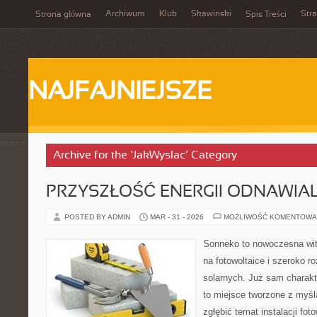
Archiwum
Klub
Skawinski
Str
Strona główna
Spis Treści
NAJFAJNIEJSZE
Archive for the ‘JakWyslac’ Category
PRZYSZŁOŚĆ ENERGII ODNAWIA
POSTED BY ADMIN
MAR - 31 - 2026
MOŻLIWOŚĆ KOMENTOWA
Sonneko to nowoczesna witr
na fotowoltaice i szeroko 
solarnych. Już sam charakt
to miejsce tworzone z myśl
zgłębić temat instalacji fot