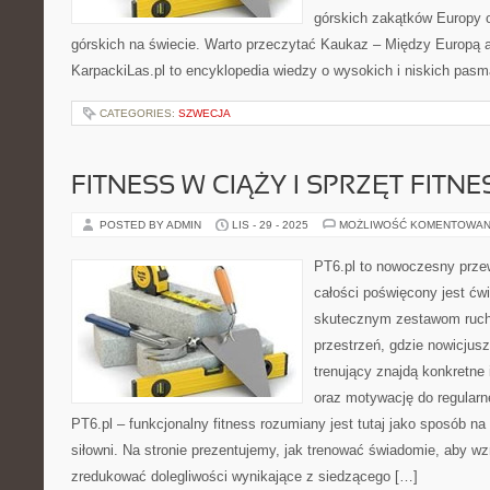
górskich zakątków Europy 
górskich na świecie. Warto przeczytać Kaukaz – Między Europą a 
KarpackiLas.pl to encyklopedia wiedzy o wysokich i niskich pas
CATEGORIES:
SZWECJA
FITNESS W CIĄŻY I SPRZĘT FITNE
POSTED BY ADMIN
LIS - 29 - 2025
MOŻLIWOŚĆ KOMENTOWAN
PT6.pl to nowoczesny przew
całości poświęcony jest ćw
skutecznym zestawom ruch
przestrzeń, gdzie nowicjusz
trenujący znajdą konkretne 
oraz motywację do regularn
PT6.pl – funkcjonalny fitness rozumiany jest tutaj jako sposób na 
siłowni. Na stronie prezentujemy, jak trenować świadomie, aby wz
zredukować dolegliwości wynikające z siedzącego […]