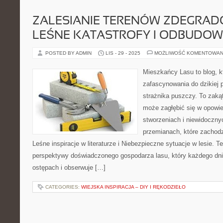
ZALESIANIE TERENÓW ZDEGRAD
LEŚNE KATASTROFY I ODBUDO
POSTED BY ADMIN
LIS - 29 - 2025
MOŻLIWOŚĆ KOMENTOWAN
Mieszkańcy Lasu to blog, k
zafascynowania do dzikiej p
strażnika puszczy. To zakąt
może zagłębić się w opowie
stworzeniach i niewidoczny
przemianach, które zachod
Leśne inspiracje w literaturze i Niebezpieczne sytuacje w lesie. T
perspektywy doświadczonego gospodarza lasu, który każdego dni
ostępach i obserwuje […]
CATEGORIES:
WIEJSKA INSPIRACJA – DIY I RĘKODZIEŁO