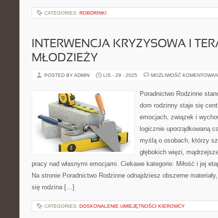
CATEGORIES:
ROBDRINKI
INTERWENCJA KRYZYSOWA I TERAP
MŁODZIEŻY
POSTED BY ADMIN
LIS - 29 - 2025
MOŻLIWOŚĆ KOMENTOWAN
Poradnictwo Rodzinne stano
dom rodzinny staje się cen
emocjach, związek i wychow
logicznie uporządkowaną ca
myślą o osobach, którzy sz
głębokich więzi, mądrzejsz
pracy nad własnymi emocjami. Ciekawe kategorie: Miłość i jej eta
Na stronie Poradnictwo Rodzinne odnajdziesz obszerne materiały, 
się rodzina […]
CATEGORIES:
DOSKONALENIE UMIEJĘTNOŚCI KIEROWCY