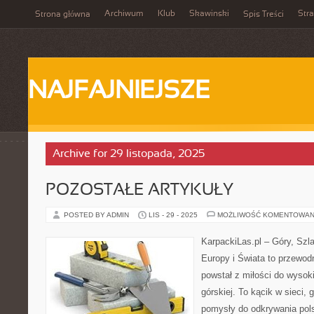
Archiwum
Klub
Skawinski
Str
Strona główna
Spis Treści
NAJFAJNIEJSZE
Archive for 29 listopada, 2025
POZOSTAŁE ARTYKUŁY
POSTED BY ADMIN
LIS - 29 - 2025
MOŻLIWOŚĆ KOMENTOWAN
KarpackiLas.pl – Góry, Szl
Europy i Świata to przewodn
powstał z miłości do wysoki
górskiej. To kącik w sieci, 
pomysły do odkrywania pol