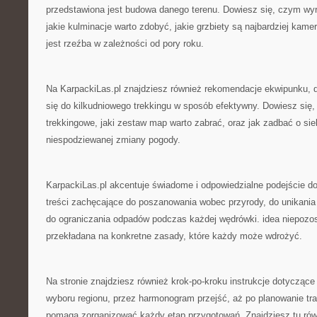
przedstawiona jest budowa danego terenu. Dowiesz się, czym wyr
jakie kulminacje warto zdobyć, jakie grzbiety są najbardziej kame
jest rzeźba w zależności od pory roku.
Na KarpackiLas.pl znajdziesz również rekomendacje ekwipunku, d
się do kilkudniowego trekkingu w sposób efektywny. Dowiesz się,
trekkingowe, jaki zestaw map warto zabrać, oraz jak zadbać o si
niespodziewanej zmiany pogody.
KarpackiLas.pl akcentuje świadome i odpowiedzialne podejście do
treści zachęcające do poszanowania wobec przyrody, do unikania 
do ograniczania odpadów podczas każdej wędrówki. idea niepozos
przekładana na konkretne zasady, które każdy może wdrożyć.
Na stronie znajdziesz również krok-po-kroku instrukcje dotycząc
wyboru regionu, przez harmonogram przejść, aż po planowanie tra
pomaga zorganizować każdy etap przygotowań. Znajdziesz tu rów