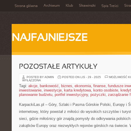
Archiwum
Klub
Skawinski
Str
Strona główna
Spis Treści
NAJFAJNIEJSZE
POZOSTAŁE ARTYKUŁY
POSTED BY ADMIN
POSTED ON LIS - 29 - 2025
MOŻLIWOŚĆ 
WYŁĄCZONA
Tagi:
akcje
,
bankowość
,
biznes
,
ekonomia
,
finanse
,
fundusze inw
inwestowanie
,
inwestycje
,
karta kredytowa
,
konto osobiste
,
kredyt
planowanie budżetu
,
portfel inwestycyjny
,
pożyczki
,
zarządzanie 
KarpackiLas.pl – Góry, Szlaki i Pasma Górskie Polski, Europy i Ś
internetowy, który powstał z miłości do wysokich szczytów i turyst
sieci, gdzie miłośnicy gór znajdą pomysły do odkrywania polskic
zakątków Europy oraz niezwykłych rejonów górskich na świecie.