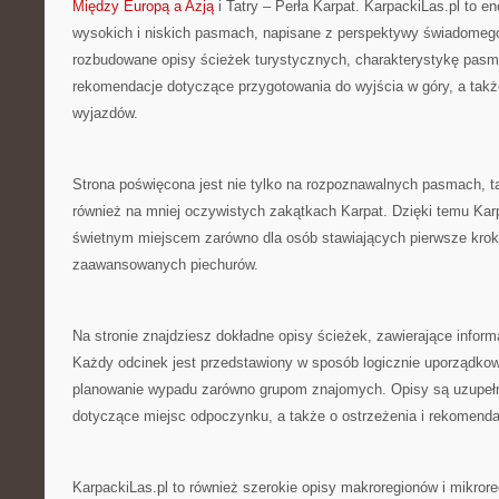
Między Europą a Azją
i Tatry – Perła Karpat. KarpackiLas.pl to e
wysokich i niskich pasmach, napisane z perspektywy świadomego
rozbudowane opisy ścieżek turystycznych, charakterystykę pasm
rekomendacje dotyczące przygotowania do wyjścia w góry, a także 
wyjazdów.
Strona poświęcona jest nie tylko na rozpoznawalnych pasmach, ta
również na mniej oczywistych zakątkach Karpat. Dzięki temu Karp
świetnym miejscem zarówno dla osób stawiających pierwsze kroki 
zaawansowanych piechurów.
Na stronie znajdziesz dokładne opisy ścieżek, zawierające infor
Każdy odcinek jest przedstawiony w sposób logicznie uporządkow
planowanie wypadu zarówno grupom znajomych. Opisy są uzupeł
dotyczące miejsc odpoczynku, a także o ostrzeżenia i rekomenda
KarpackiLas.pl to również szerokie opisy makroregionów i mikror