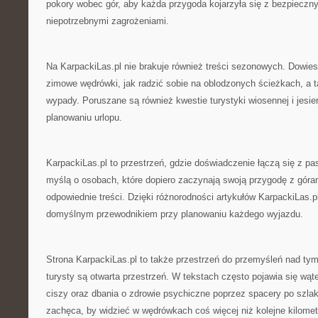
pokory wobec gór, aby każda przygoda kojarzyła się z bezpieczn
niepotrzebnymi zagrożeniami.
Na KarpackiLas.pl nie brakuje również treści sezonowych. Dowies
zimowe wędrówki, jak radzić sobie na oblodzonych ścieżkach, a t
wypady. Poruszane są również kwestie turystyki wiosennej i jesie
planowaniu urlopu.
KarpackiLas.pl to przestrzeń, gdzie doświadczenie łączą się z pas
myślą o osobach, które dopiero zaczynają swoją przygodę z góram
odpowiednie treści. Dzięki różnorodności artykułów KarpackiLas.
domyślnym przewodnikiem przy planowaniu każdego wyjazdu.
Strona KarpackiLas.pl to także przestrzeń do przemyśleń nad t
turysty są otwarta przestrzeń. W tekstach często pojawia się wąt
ciszy oraz dbania o zdrowie psychiczne poprzez spacery po szla
zachęca, by widzieć w wędrówkach coś więcej niż kolejne kilometry