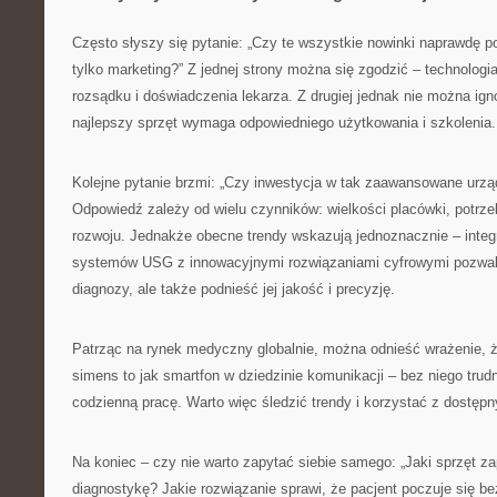
Często słyszy się pytanie: „Czy te wszystkie nowinki naprawdę p
tylko marketing?” Z jednej strony można się zgodzić – technologi
rozsądku i doświadczenia lekarza. Z drugiej jednak nie można ign
najlepszy sprzęt wymaga odpowiedniego użytkowania i szkolenia.
Kolejne pytanie brzmi: „Czy inwestycja w tak zaawansowane urząd
Odpowiedź zależy od wielu czynników: wielkości placówki, potrz
rozwoju. Jednakże obecne trendy wskazują jednoznacznie – inte
systemów USG z innowacyjnymi rozwiązaniami cyfrowymi pozwala
diagnozy, ale także podnieść jej jakość i precyzję.
Patrząc na rynek medyczny globalnie, można odnieść wrażenie, ż
simens to jak smartfon w dziedzinie komunikacji – bez niego trud
codzienną pracę. Warto więc śledzić trendy i korzystać z dostęp
Na koniec – czy nie warto zapytać siebie samego: „Jaki sprzęt z
diagnostykę? Jakie rozwiązanie sprawi, że pacjent poczuje się b