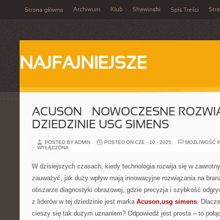
Archiwum
Klub
Skawinski
Str
Strona główna
Spis Treści
NAJFAJNIEJSZE
ACUSON – NOWOCZESNE ROZWI
DZIEDZINIE USG SIMENS
POSTED BY ADMIN
POSTED ON CZE - 10 - 2025
MOŻLIWOŚĆ 
WYŁĄCZONA
W dzisiejszych czasach, kiedy technologia rozwija się w zawrotn
zauważyć, jak duży wpływ mają innowacyjne rozwiązania na bra
obszarze diagnostyki obrazowej, gdzie precyzja i szybkość odgr
z liderów w tej dziedzinie jest marka
Acuson,usg simens
. Dlacze
cieszy się tak dużym uznaniem? Odpowiedź jest prosta – to połą