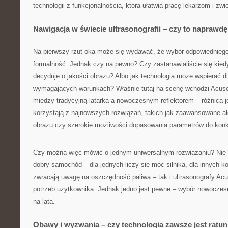
technologii z funkcjonalnością, która ułatwia pracę lekarzom i zw
Nawigacja w świecie ultrasonografii – czy to naprawd
Na pierwszy rzut oka może się wydawać, że wybór odpowiednieg
formalność. Jednak czy na pewno? Czy zastanawialiście się kied
decyduje o jakości obrazu? Albo jak technologia może wspierać d
wymagających warunkach? Właśnie tutaj na scenę wchodzi Acuso
między tradycyjną latarką a nowoczesnym reflektorem – różnica j
korzystają z najnowszych rozwiązań, takich jak zaawansowane a
obrazu czy szerokie możliwości dopasowania parametrów do konkr
Czy można więc mówić o jednym uniwersalnym rozwiązaniu? Nie 
dobry samochód – dla jednych liczy się moc silnika, dla innych ko
zwracają uwagę na oszczędność paliwa – tak i ultrasonografy Ac
potrzeb użytkownika. Jednak jedno jest pewne – wybór nowoczesn
na lata.
Obawy i wyzwania – czy technologia zawsze jest ratu