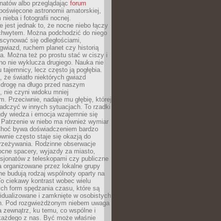
onatów albo przeglądając
forum
poświęcone astronomii amatorskiej,
nieba i fotografii nocnej.
 jest jednak to, że nocne niebo łączy
chwytem. Można podchodzić do niego
scynować się odległościami,
gwiazd, ruchem planet czy historią
. Można też po prostu stać w ciszy i
no nie wyklucza drugiego. Nauka nie
u tajemnicy, lecz często ją pogłębia.
 że światło niektórych gwiazd
 drogę na długo przed naszym
 nie czyni widoku mniej
. Przeciwnie, nadaje mu głębię, której
adczyć w innych sytuacjach. To rzadki
gdy wiedza i emocja wzajemnie się
 Patrzenie w niebo ma również wymiar
Choć bywa doświadczeniem bardzo
wnie często staje się okazją do
rzeżywania. Rodzinne obserwacje
ocne spacery, wyjazdy za miasto,
sjonatów z teleskopami czy publiczne
 organizowane przez lokalne grupy
e budują rodzaj wspólnoty oparty na
To ciekawy kontrast wobec wielu
ch form spędzania czasu, które są
widualizowane i zamknięte w osobistych
h. Pod rozgwieżdżonym niebem uwaga
na zewnątrz, ku temu, co wspólne i
każdego z nas. Być może właśnie