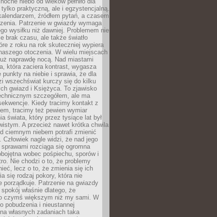
ocne niebo od wieków pełniło dla
e tylko praktyczną, ale i egzystencjalną.
kalendarzem, źródłem pytań, a czasem
szenia. Patrzenie w gwiazdy wymaga
go wysiłku niż dawniej. Problemem nie
ie brak czasu, ale także światło
óre z roku na rok skuteczniej wypiera
naszego otoczenia. W wielu miejscach
 już naprawdę nocą. Nad miastami
na, która zaciera kontrast, wygasza
 punkty na niebie i sprawia, że dla
zi wszechświat kurczy się do kilku
ych gwiazd i Księżyca. To zjawisko
technicznym szczegółem, ale ma
ekwencje. Kiedy tracimy kontakt z
em, tracimy też pewien wymiar
a świata, który przez tysiące lat był
istym. A przecież nawet krótka chwila
d ciemnym niebem potrafi zmienić
 Człowiek nagle widzi, że nad jego
 sprawami rozciąga się ogromna
obojętna wobec pośpiechu, sporów i
tro. Nie chodzi o to, że problemy
nieć, lecz o to, że zmienia się ich
a się rodzaj pokory, która nie
e porządkuje. Patrzenie na gwiazdy
spokój właśnie dlatego, że
o czymś większym niż my sami. W
o pobudzenia i nieustannej
 na własnych zadaniach taka