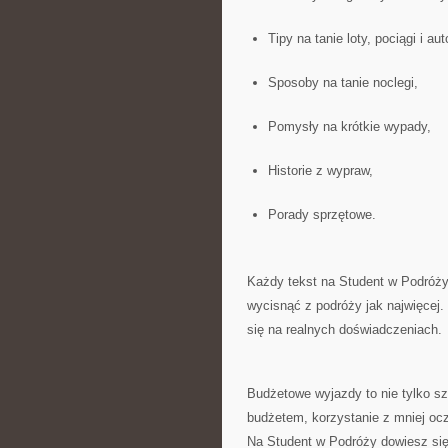
Tipy na tanie loty, pociągi i au
Sposoby na tanie noclegi,
Pomysły na krótkie wypady,
Historie z wypraw,
Porady sprzętowe.
Każdy tekst na Student w Podróży
wycisnąć z podróży jak najwięcej.
się na realnych doświadczeniach.
Budżetowe wyjazdy to nie tylko sz
budżetem, korzystanie z mniej oc
Na Student w Podróży dowiesz się