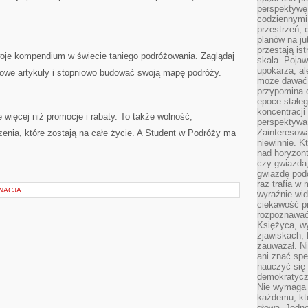
perspektywę.
codziennymi
przestrzeń, 
planów na ju
przestają ist
woje kompendium w świecie taniego podróżowania. Zaglądaj
skala. Pojawi
upokarza, al
nowe artykuły i stopniowo budować swoją mapę podróży.
może dawać 
przypomina 
epoce stałeg
koncentracji
więcej niż promocje i rabaty. To także wolność,
perspektywa 
Zainteresow
zenia, które zostają na całe życie. A Student w Podróży ma
niewinnie. 
nad horyzont
czy gwiazda
gwiazdę podc
raz trafia w
GNACJA
wyraźnie wi
ciekawość p
rozpoznawać 
Księżyca, w
zjawiskach, 
zauważał. Ni
ani znać spe
nauczyć się 
demokratycz
Nie wymaga b
każdemu, kt
głową. Jedn