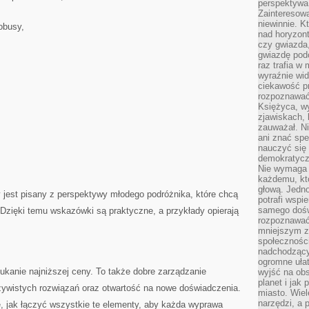
perspektywa 
Zainteresow
niewinnie. 
tobusy,
nad horyzont
czy gwiazda
gwiazdę podc
raz trafia w
wyraźnie wi
ciekawość p
rozpoznawać 
Księżyca, w
zjawiskach, 
zauważał. Ni
ani znać spe
nauczyć się 
demokratycz
Nie wymaga b
każdemu, kt
głową. Jedn
 jest pisany z perspektywy młodego podróżnika, które chcą
potrafi wspie
samego dośw
 Dzięki temu wskazówki są praktyczne, a przykłady opierają
rozpoznawać
mniejszym z
społeczności
nadchodzący
ogromne ułat
ukanie najniższej ceny. To także dobre zarządzanie
wyjść na ob
planet i jak
zywistych rozwiązań oraz otwartość na nowe doświadczenia.
miasto. Wiel
narzędzi, a 
, jak łączyć wszystkie te elementy, aby każda wyprawa