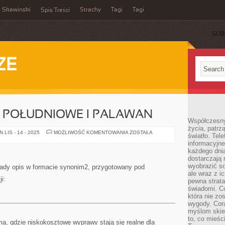
Skawinski
Strachy
Tagi
Tagi
Spis Treści
SUB
ZE
NY POŁUDNIOWE I PALAWAN
Współczesny
życia, patrz
ANGLIA
LIS - 14 - 2025
MOŻLIWOŚĆ KOMENTOWANIA
ZOSTAŁA
światło. Tele
I
informacyjne
FILIPINY
POŁUDNIOWE
każdego dnia
I
dostarczają 
PALAWAN
wyobrazić so
ready opis w formacie synonim2, przygotowany pod
ale wraz z i
i:
pewna strata
świadomi. C
która nie zo
wygody. Cor
myślom skier
to, co mieśc
ma, gdzie niskokosztowe wyprawy stają się realne dla