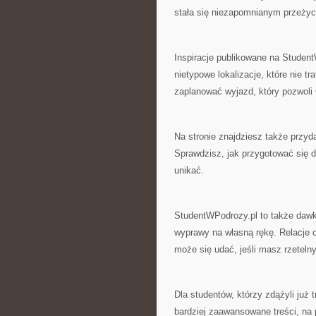
stała się niezapomnianym przeżyci
Inspiracje publikowane na Student
nietypowe lokalizacje, które nie 
zaplanować wyjazd, który pozwoli 
Na stronie znajdziesz także przy
Sprawdzisz, jak przygotować się do
unikać.
StudentWPodrozy.pl to także dawka
wyprawy na własną rękę. Relacje o
może się udać, jeśli masz rzetelny
Dla studentów, którzy zdążyli już
bardziej zaawansowane treści, na