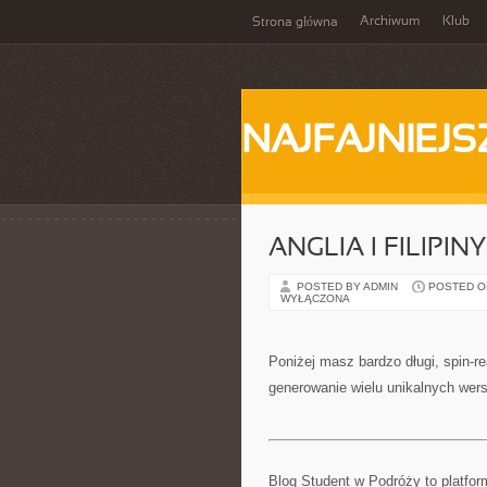
Archiwum
Klub
Strona główna
NAJFAJNIEJS
ANGLIA I FILIPI
POSTED BY ADMIN
POSTED ON 
WYŁĄCZONA
Poniżej masz bardzo długi, spin-
generowanie wielu unikalnych wersj
Blog Student w Podróży to platfor