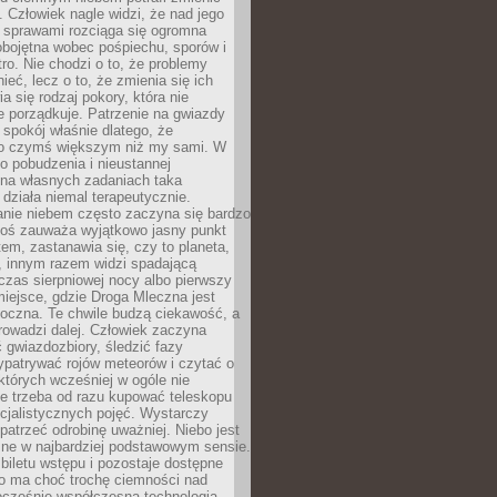
 Człowiek nagle widzi, że nad jego
 sprawami rozciąga się ogromna
obojętna wobec pośpiechu, sporów i
tro. Nie chodzi o to, że problemy
nieć, lecz o to, że zmienia się ich
a się rodzaj pokory, która nie
e porządkuje. Patrzenie na gwiazdy
spokój właśnie dlatego, że
o czymś większym niż my sami. W
o pobudzenia i nieustannej
 na własnych zadaniach taka
działa niemal terapeutycznie.
anie niebem często zaczyna się bardzo
Ktoś zauważa wyjątkowo jasny punkt
em, zastanawia się, czy to planeta,
, innym razem widzi spadającą
zas sierpniowej nocy albo pierwszy
 miejsce, gdzie Droga Mleczna jest
doczna. Te chwile budzą ciekawość, a
rowadzi dalej. Człowiek zaczyna
gwiazdozbiory, śledzić fazy
ypatrywać rojów meteorów i czytać o
których wcześniej w ogóle nie
e trzeba od razu kupować teleskopu
cjalistycznych pojęć. Wystarczy
patrzeć odrobinę uważniej. Niebo jest
ne w najbardziej podstawowym sensie.
iletu wstępu i pozostaje dostępne
o ma choć trochę ciemności nad
ocześnie współczesna technologia