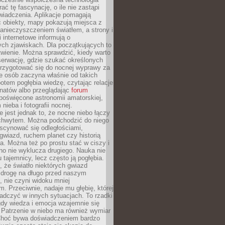
rać tę fascynację, o ile nie zastąpi
iadczenia. Aplikacje pomagają
 obiekty, mapy pokazują miejsca z
anieczyszczeniem światłem, a strony i
 internetowe informują o
ch zjawiskach. Dla początkujących to
wienie. Można sprawdzić, kiedy warto
serwację, gdzie szukać określonych
 przygotować się do nocnej wyprawy za
e osób zaczyna właśnie od takich
potem pogłębia wiedzę, czytając relacje
onatów albo przeglądając
forum
poświęcone astronomii amatorskiej,
nieba i fotografii nocnej.
 jest jednak to, że nocne niebo łączy
chwytem. Można podchodzić do niego
scynować się odległościami,
gwiazd, ruchem planet czy historią
. Można też po prostu stać w ciszy i
no nie wyklucza drugiego. Nauka nie
u tajemnicy, lecz często ją pogłębia.
 że światło niektórych gwiazd
 drogę na długo przed naszym
 nie czyni widoku mniej
. Przeciwnie, nadaje mu głębię, której
adczyć w innych sytuacjach. To rzadki
gdy wiedza i emocja wzajemnie się
 Patrzenie w niebo ma również wymiar
Choć bywa doświadczeniem bardzo