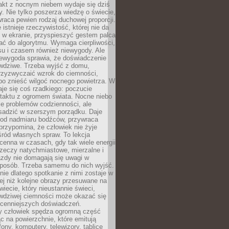
akt z nocnym niebem wydaje się dziś
y. Nie tylko poszerza wiedzę o świecie,
wraca pewien rodzaj duchowej proporcji.
 istnieje rzeczywistość, której nie da
 w ekranie, przyspieszyć gestem palca
ać do algorytmu. Wymaga cierpliwości,
su i czasem również niewygody. Ale
iewygoda sprawia, że doświadczenie
awdziwe. Trzeba wyjść z domu,
rzyzwyczaić wzrok do ciemności,
bo znieść wilgoć nocnego powietrza. W
je się coś rzadkiego: poczucie
ntaktu z ogromem świata. Nocne niebo
je problemów codzienności, ale
sadzić w szerszym porządku. Daje
od nadmiaru bodźców, przywraca
przypomina, że człowiek nie żyje
ród własnych spraw. To lekcja
cenna w czasach, gdy tak wiele energii
rzeczy natychmiastowe, mierzalne i
azdy nie domagają się uwagi w
posób. Trzeba samemu do nich wyjść.
ie dlatego spotkanie z nimi zostaje w
ej niż kolejne obrazy przesuwane na
wiecie, który nieustannie świeci,
awdziwej ciemności może okazać się
jcenniejszych doświadczeń.
 człowiek spędza ogromną część
ąc na powierzchnie, które emitują
fony, komputery, telewizory, tablice