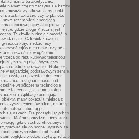
działa niemal terapeutycznie.
anie niebem często zaczyna się bardzo
Ktoś zauważa wyjątkowo jasny punkt
em, zastanawia się, czy to planeta,
, innym razem widzi spadającą
zas sierpniowej nocy albo pierwszy
 miejsce, gdzie Droga Mleczna jest
doczna. Te chwile budzą ciekawość, a
rowadzi dalej. Człowiek zaczyna
gwiazdozbiory, śledzić fazy
ypatrywać rojów meteorów i czytać o
których wcześniej w ogóle nie
e trzeba od razu kupować teleskopu
cjalistycznych pojęć. Wystarczy
patrzeć odrobinę uważniej. Niebo jest
ne w najbardziej podstawowym sensie.
iletu wstępu i pozostaje dostępne
o ma choć trochę ciemności nad
ocześnie współczesna technologia
rać tę fascynację, o ile nie zastąpi
iadczenia. Aplikacje pomagają
 obiekty, mapy pokazują miejsca z
anieczyszczeniem światłem, a strony i
 internetowe informują o
ch zjawiskach. Dla początkujących to
wienie. Można sprawdzić, kiedy warto
serwację, gdzie szukać określonych
 przygotować się do nocnej wyprawy za
e osób zaczyna właśnie od takich
potem pogłębia wiedzę, czytając relacje