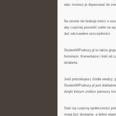
więc możesz je dopasować do swo
Na stronie nie brakuje treści o o
aby częściej pozwolić sobie na wy
dać odczuwalne oszczędności.
StudentWPodrozy.pl to także grupa
historiami. Komentarze i linki od 
działania.
Jeśli potrzebujesz źródła wiedzy, 
StudentWPodrozy.pl jest dokładni
dzięki którym zrobisz pierwszy kro
Stań się częścią społeczności po
mogą być dostępne, a dobra organi