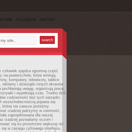
SCRIBE
FACEBOOK
TWITTER
 człowiek spędza ogromną część
ąc na powierzchnie, które emitują
fony, komputery, telewizory, tablice
, reklamy i dziesiątki innych ekranów
 pochłaniają uwagę, organizują pracę,
rozrywki i wypełniają czas. Trudno dziś
bie codzienność bez tych narzędzi,
ch wszechobecnością pojawia się
, której nie zawsze jesteśmy
oraz rzadziej patrzymy w ciemność,
stała zaprojektowana dla naszej
az rzadziej pozwalamy oczom i
ować się ku przestrzeni większej niż
i się w zasięgu cyfrowego interfejsu.