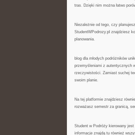
tras. Dzięki nim można łatwo porów
Niezależnie od tego, czy planujes
StudentWPodrozy.pl znajdziesz ko
planowania.
blog dla młodych podróżników unik
przemyśleniami z autentycznych w
rzeczywistości. Zamiast suchej te
swoim planie.
Na tej platformie znajdziesz równi
rozważasz semestr za granicą, ser
Student w Podróży kierowany jest
informacje znajdą tu również wszy