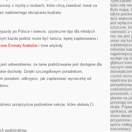
Tymczasem n
ludzi rolę ni
orzony z myślą o osobach, które chcą zwiedzać świat za
Było mapą, 
 bez nadmiernego obciążania budżetu.
także pocie
dziś większe
jest wyłączn
sztuczne, kt
wyjazdy po Polsce i świecie, użyteczne tipy dla młodych
ciemność z 
noc nie jest
którym każda podróż może być tańsza, lepiej zaplanowana i
unosi się łu
subtelniejsze
zone Emiraty Arabskie
i Inne artykuły.
milionów lud
najjaśniejsz
wydaje się 
głębsze kons
est udowodnienie, że tanie podróżowanie jest dostępne dla
nocnym nieb
okie dochody. Dzięki szczegółowym poradnikom,
doświadczeni
czymś oczyw
m poradom, odkryjesz, jak zaplanować wycieczkę od
spędzona po
perspektywę.
 domu.
codziennymi
przestrzeń, 
planów na ju
przestają ist
ziesz przejrzyście podzielone sekcje, które ułatwią Ci
skala. Pojawi
upokarza, al
może dawać 
przypomina 
epoce stałeg
koncentracji
ch podróżników,