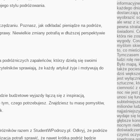
informacyjne
jego stylu podróżowania.
każdego dnia
dostarczają 
wyobrazić so
ale wraz z i
szczędzaniu. Poznasz, jak odkładać pieniądze na podróże,
pewna strata
świadomi. C
prawy. Niewielkie zmiany potrafią w dłuższej perspektywie
która nie zo
wygody. Cor
myślom skier
to, co mieśc
Tymczasem n
ludzi rolę ni
 podróżniczych zapaleńców, którzy dzielą się swoimi
Było mapą, 
czytelników sprawiają, że każdy artykuł żyje i motywują do
także pocie
dziś większe
jest wyłączn
sztuczne, kt
ciemność z 
noc nie jest
gdzie budżetowe wyjazdy łączą się z inspiracją,
unosi się łu
subtelniejsze
e tym, czego potrzebujesz. Znajdziesz tu masę pomysłów,
milionów lud
k.
najjaśniejsz
wydaje się 
głębsze kons
nocnym nieb
doświadczeni
dróżników razem z StudentWPodrozy.pl. Odkryj, że podróże
czymś oczyw
zacja potrafi sprawić, że nawet krótka podróż będzie
spędzona po