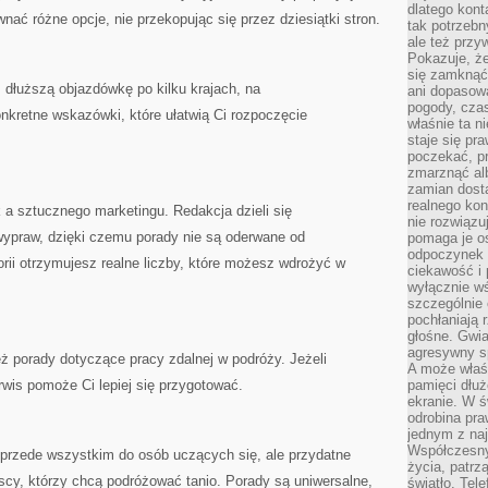
dlatego kont
nać różne opcje, nie przekopując się przez dziesiątki stron.
tak potrzebn
ale też przy
Pokazuje, że
się zamknąć
z dłuższą objazdówkę po kilku krajach, na
ani dopasow
pogody, cza
nkretne wskazówki, które ułatwią Ci rozpoczęcie
właśnie ta n
staje się pr
poczekać, p
zmarznąć al
zamian dosta
realnego ko
 a sztucznego marketingu. Redakcja dzieli się
nie rozwiązu
ypraw, dzięki czemu porady nie są oderwane od
pomaga je o
odpoczynek 
orii otrzymujesz realne liczby, które możesz wdrożyć w
ciekawość i 
wyłącznie wś
szczególnie 
pochłaniają 
głośne. Gwi
agresywny s
eż porady dotyczące pracy zdalnej w podróży. Jeżeli
A może właśn
wis pomoże Ci lepiej się przygotować.
pamięci dłuż
ekranie. W ś
odrobina pr
jednym z na
Współczesny
 przede wszystkim do osób uczących się, ale przydatne
życia, patrz
scy, którzy chcą podróżować tanio. Porady są uniwersalne,
światło. Tele