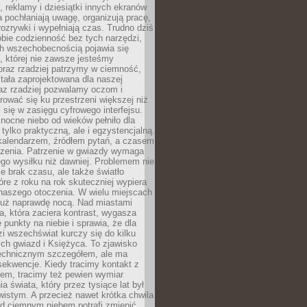
, reklamy i dziesiątki innych ekranów
 pochłaniają uwagę, organizują pracę,
rozrywki i wypełniają czas. Trudno dziś
bie codzienność bez tych narzędzi,
ch wszechobecnością pojawia się
, której nie zawsze jesteśmy
oraz rzadziej patrzymy w ciemność,
stała zaprojektowana dla naszej
az rzadziej pozwalamy oczom i
ować się ku przestrzeni większej niż
i się w zasięgu cyfrowego interfejsu.
ocne niebo od wieków pełniło dla
e tylko praktyczną, ale i egzystencjalną.
kalendarzem, źródłem pytań, a czasem
szenia. Patrzenie w gwiazdy wymaga
go wysiłku niż dawniej. Problemem nie
ie brak czasu, ale także światło
óre z roku na rok skuteczniej wypiera
naszego otoczenia. W wielu miejscach
 już naprawdę nocą. Nad miastami
na, która zaciera kontrast, wygasza
 punkty na niebie i sprawia, że dla
zi wszechświat kurczy się do kilku
ych gwiazd i Księżyca. To zjawisko
technicznym szczegółem, ale ma
ekwencje. Kiedy tracimy kontakt z
em, tracimy też pewien wymiar
a świata, który przez tysiące lat był
istym. A przecież nawet krótka chwila
d ciemnym niebem potrafi zmienić