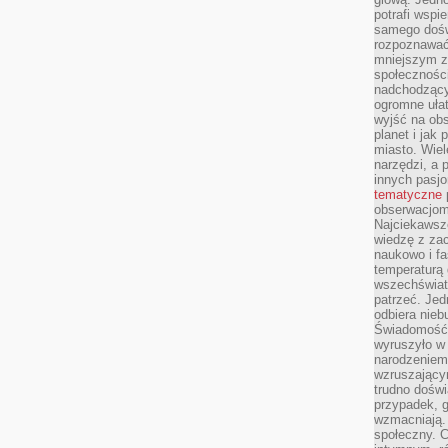
potrafi wspie
samego dośw
rozpoznawać
mniejszym z
społeczności
nadchodzący
ogromne ułat
wyjść na ob
planet i jak
miasto. Wiel
narzędzi, a 
innych pasj
tematyczne
obserwacjom 
Najciekawsze
wiedzę z za
naukowo i fa
temperaturą 
wszechświata
patrzeć. Jed
odbiera nieb
Świadomość,
wyruszyło w
narodzeniem,
wzruszającym
trudno doświ
przypadek, 
wzmacniają.
społeczny. 