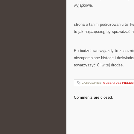
wyjątkowa.
strona o tanim podróżowaniu to T
tu jak najczęściej, by sprawdzać 
Bo budżetowe wyjazdy to znacznie 
niezapomniane historie i doświadc
towarzyszyć Ci w tej drodze.
CATEGORIES:
GLEBA I JEJ PIELĘ
Comments are closed.