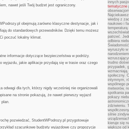
innych pasj
em, nawet jeśli Twój budżet jest ograniczony.
tematyczne
obserwacjom 
Najciekawsze
wiedzę z za
WPodrozy.pl obejmują zarówno klasyczne destynacje, jak i
naukowo i fa
temperaturą 
trafiają do standardowych przewodników. Dzięki temu możesz
wszechświata
patrzeć. Jed
Ci poczuć lokalny klimat.
odbiera nieb
Świadomość,
wyruszyło w
narodzeniem,
datne informacje dotyczące bezpieczeństwa w podróży.
wzruszającym
trudno doświ
 wyjazdu, jakie aplikacje przydają się w trasie oraz czego
przypadek, 
wzmacniają.
społeczny. 
intymnym, ró
wspólnego p
 odwagi dla tych, którzy nigdy wcześniej nie organizowali
meteorów, n
spotkania pa
pisane na stronie pokazują, że nawet pierwszy wyjazd
pokazy nieba
astronomiczn
 plan.
zdziwieniu. 
współczesny
silnie zindy
urządzeniac
 trochę pozwiedzać, StudentWPodrozy.pl przygotowuje
kieruje się 
 przykład szacunkowe budżety wyjazdowe czy propozycje
większe od 