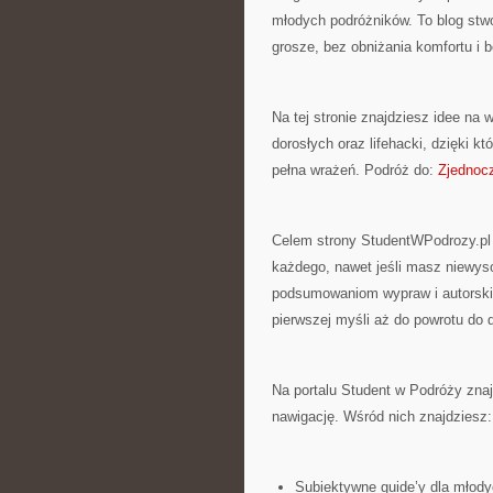
młodych podróżników. To blog stw
grosze, bez obniżania komfortu i
Na tej stronie znajdziesz idee na 
dorosłych oraz lifehacki, dzięki 
pełna wrażeń. Podróż do:
Zjednoc
Celem strony StudentWPodrozy.pl j
każdego, nawet jeśli masz niewys
podsumowaniom wypraw i autorski
pierwszej myśli aż do powrotu do
Na portalu Student w Podróży znajd
nawigację. Wśród nich znajdziesz:
Subiektywne guide’y dla młody