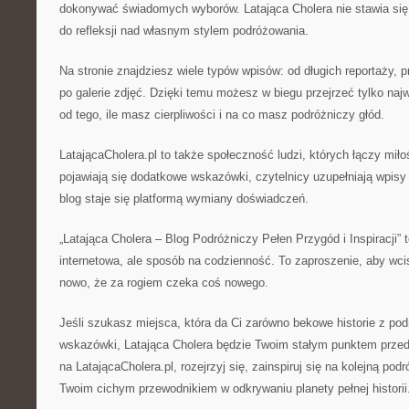
dokonywać świadomych wyborów. Latająca Cholera nie stawia się 
do refleksji nad własnym stylem podróżowania.
Na stronie znajdziesz wiele typów wpisów: od długich reportaży, pr
po galerie zdjęć. Dzięki temu możesz w biegu przejrzeć tylko najw
od tego, ile masz cierpliwości i na co masz podróżniczy głód.
LatającaCholera.pl to także społeczność ludzi, których łączy mił
pojawiają się dodatkowe wskazówki, czytelnicy uzupełniają wpisy
blog staje się platformą wymiany doświadczeń.
„Latająca Cholera – Blog Podróżniczy Pełen Przygód i Inspiracji” t
internetowa, ale sposób na codzienność. To zaproszenie, aby wcis
nowo, że za rogiem czeka coś nowego.
Jeśli szukasz miejsca, która da Ci zarówno bekowe historie z podr
wskazówki, Latająca Cholera będzie Twoim stałym punktem prz
na LatającaCholera.pl, rozejrzyj się, zainspiruj się na kolejną podr
Twoim cichym przewodnikiem w odkrywaniu planety pełnej historii