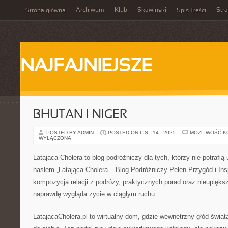
Archiwum
Klub
Skawinski
Str
Strona główna
Spis Treści
NAJFAJNIEJSZE
BHUTAN I NIGER
POSTED BY ADMIN
POSTED ON LIS - 14 - 2025
MOŻLIWOŚĆ 
WYŁĄCZONA
Latająca Cholera to blog podróżniczy dla tych, którzy nie potrafią
hasłem „Latająca Cholera – Blog Podróżniczy Pełen Przygód i Inspi
kompozycja relacji z podróży, praktycznych porad oraz nieupiększ
naprawdę wygląda życie w ciągłym ruchu.
LatającaCholera.pl to wirtualny dom, gdzie wewnętrzny głód świa