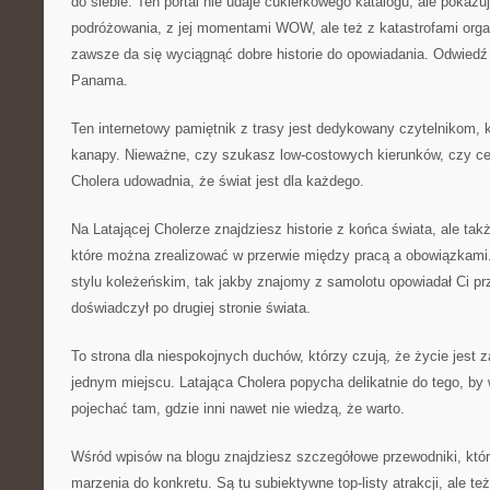
do siebie. Ten portal nie udaje cukierkowego katalogu, ale pokazu
podróżowania, z jej momentami WOW, ale też z katastrofami orga
zawsze da się wyciągnąć dobre historie do opowiadania. Odwied
Panama.
Ten internetowy pamiętnik z trasy jest dedykowany czytelnikom, 
kanapy. Nieważne, czy szukasz low-costowych kierunków, czy ce
Cholera udowadnia, że świat jest dla każdego.
Na Latającej Cholerze znajdziesz historie z końca świata, ale ta
które można zrealizować w przerwie między pracą a obowiązkami.
stylu koleżeńskim, tak jakby znajomy z samolotu opowiadał Ci pr
doświadczył po drugiej stronie świata.
To strona dla niespokojnych duchów, którzy czują, że życie jest z
jednym miejscu. Latająca Cholera popycha delikatnie do tego, by 
pojechać tam, gdzie inni nawet nie wiedzą, że warto.
Wśród wpisów na blogu znajdziesz szczegółowe przewodniki, któ
marzenia do konkretu. Są tu subiektywne top-listy atrakcji, ale t