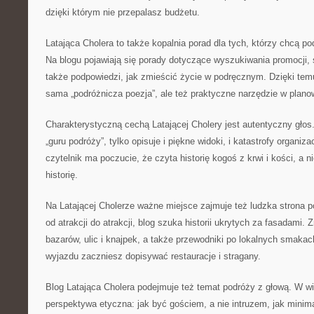
dzięki którym nie przepalasz budżetu.
Latająca Cholera to także kopalnia porad dla tych, którzy chcą p
Na blogu pojawiają się porady dotyczące wyszukiwania promocji, 
także podpowiedzi, jak zmieścić życie w podręcznym. Dzięki temu
sama „podróżnicza poezja”, ale też praktyczne narzędzie w planow
Charakterystyczną cechą Latającej Cholery jest autentyczny głos.
„guru podróży”, tylko opisuje i piękne widoki, i katastrofy organi
czytelnik ma poczucie, że czyta historię kogoś z krwi i kości, a
historię.
Na Latającej Cholerze ważne miejsce zajmuje też ludzka strona p
od atrakcji do atrakcji, blog szuka historii ukrytych za fasadami. 
bazarów, ulic i knajpek, a także przewodniki po lokalnych smakac
wyjazdu zaczniesz dopisywać restauracje i stragany.
Blog Latająca Cholera podejmuje też temat podróży z głową. W wie
perspektywa etyczna: jak być gościem, a nie intruzem, jak minima