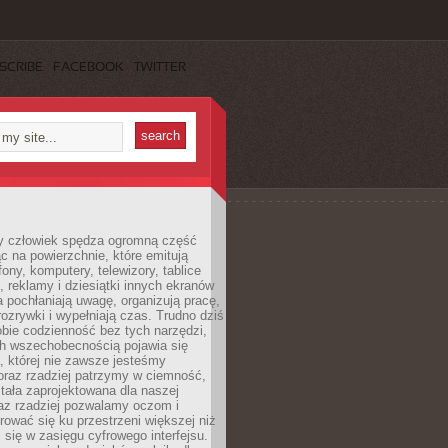
SCRIBE
FACEBOOK
TWITTER
 człowiek spędza ogromną część
ąc na powierzchnie, które emitują
fony, komputery, telewizory, tablice
, reklamy i dziesiątki innych ekranów
 pochłaniają uwagę, organizują pracę,
rozrywki i wypełniają czas. Trudno dziś
bie codzienność bez tych narzędzi,
ch wszechobecnością pojawia się
, której nie zawsze jesteśmy
oraz rzadziej patrzymy w ciemność,
stała zaprojektowana dla naszej
az rzadziej pozwalamy oczom i
ować się ku przestrzeni większej niż
i się w zasięgu cyfrowego interfejsu.