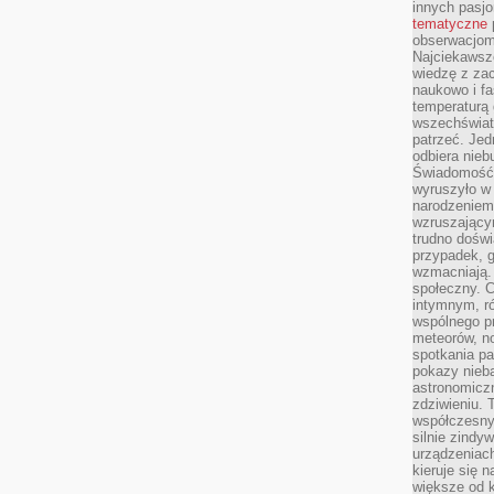
innych pasj
tematyczne
obserwacjom 
Najciekawsze
wiedzę z za
naukowo i fa
temperaturą 
wszechświata
patrzeć. Jed
odbiera nieb
Świadomość,
wyruszyło w
narodzeniem,
wzruszającym
trudno doświ
przypadek, 
wzmacniają.
społeczny. 
intymnym, ró
wspólnego p
meteorów, n
spotkania pa
pokazy nieba
astronomiczn
zdziwieniu. 
współczesny
silnie zindy
urządzeniac
kieruje się 
większe od 