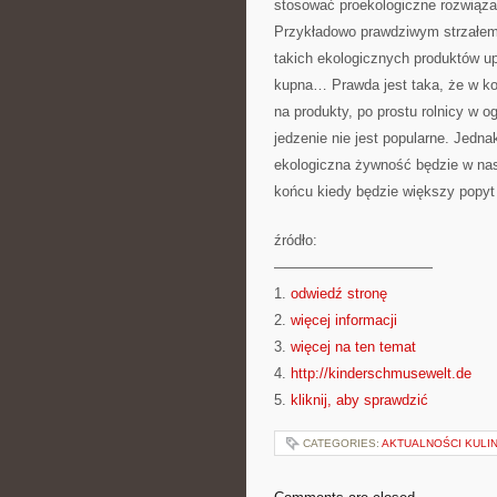
stosować proekologiczne rozwiąza
Przykładowo prawdziwym strzałem w
takich ekologicznych produktów u
kupna… Prawda jest taka, że w koń
na produkty, po prostu rolnicy w o
jedzenie nie jest popularne. Jedna
ekologiczna żywność będzie w nas
końcu kiedy będzie większy popy
źródło:
———————————
1.
odwiedź stronę
2.
więcej informacji
3.
więcej na ten temat
4.
http://kinderschmusewelt.de
5.
kliknij, aby sprawdzić
CATEGORIES:
AKTUALNOŚCI KULI