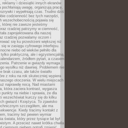
, reklamy i dziesiątki innych ekranów
 pochłaniają uwagę, organizują pracę,
rozrywki i wypełniają czas. Trudno dziś
bie codzienność bez tych narzędzi,
ch wszechobecnością pojawia się
, której nie zawsze jesteśmy
oraz rzadziej patrzymy w ciemność,
stała zaprojektowana dla naszej
az rzadziej pozwalamy oczom i
ować się ku przestrzeni większej niż
i się w zasięgu cyfrowego interfejsu.
ocne niebo od wieków pełniło dla
e tylko praktyczną, ale i egzystencjalną.
kalendarzem, źródłem pytań, a czasem
szenia. Patrzenie w gwiazdy wymaga
go wysiłku niż dawniej. Problemem nie
ie brak czasu, ale także światło
óre z roku na rok skuteczniej wypiera
naszego otoczenia. W wielu miejscach
 już naprawdę nocą. Nad miastami
na, która zaciera kontrast, wygasza
 punkty na niebie i sprawia, że dla
zi wszechświat kurczy się do kilku
ych gwiazd i Księżyca. To zjawisko
technicznym szczegółem, ale ma
ekwencje. Kiedy tracimy kontakt z
em, tracimy też pewien wymiar
a świata, który przez tysiące lat był
istym. A przecież nawet krótka chwila
d ciemnym niebem potrafi zmienić