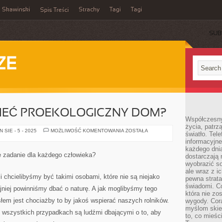
Skawinski
Strachy
Tagi
Tagi
Spis Treści
SUB
ZE
MIEĆ PROEKOLOGICZNY DOM?
Współczesny
życia, patrz
CO
SIE - 5 - 2025
MOŻLIWOŚĆ KOMENTOWANIA
ZOSTAŁA
światło. Tele
ROBIĆ,
informacyjne
ABY
MIEĆ
każdego dnia
PROEKOLOGICZNY
e zadanie dla każdego człowieka?
dostarczają 
DOM?
wyobrazić so
ale wraz z i
i chcielibyśmy być takimi osobami, które nie są niejako
pewna strata
świadomi. C
jniej powinniśmy dbać o naturę. A jak moglibyśmy tego
która nie zo
m jest chociażby to by jakoś wspierać naszych rolników.
wygody. Cor
myślom skier
we wszystkich przypadkach są ludźmi dbającymi o to, aby
to, co mieśc