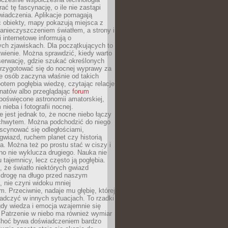
rać tę fascynację, o ile nie zastąpi
iadczenia. Aplikacje pomagają
 obiekty, mapy pokazują miejsca z
anieczyszczeniem światłem, a strony i
 internetowe informują o
ch zjawiskach. Dla początkujących to
wienie. Można sprawdzić, kiedy warto
serwację, gdzie szukać określonych
 przygotować się do nocnej wyprawy za
e osób zaczyna właśnie od takich
potem pogłębia wiedzę, czytając relacje
onatów albo przeglądając
forum
poświęcone astronomii amatorskiej,
nieba i fotografii nocnej.
 jest jednak to, że nocne niebo łączy
chwytem. Można podchodzić do niego
scynować się odległościami,
gwiazd, ruchem planet czy historią
. Można też po prostu stać w ciszy i
no nie wyklucza drugiego. Nauka nie
u tajemnicy, lecz często ją pogłębia.
 że światło niektórych gwiazd
 drogę na długo przed naszym
 nie czyni widoku mniej
. Przeciwnie, nadaje mu głębię, której
adczyć w innych sytuacjach. To rzadki
gdy wiedza i emocja wzajemnie się
 Patrzenie w niebo ma również wymiar
Choć bywa doświadczeniem bardzo