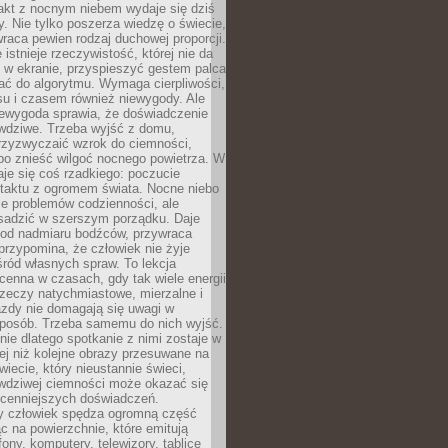
akt z nocnym niebem wydaje się dziś
y. Nie tylko poszerza wiedzę o świecie,
wraca pewien rodzaj duchowej proporcji.
 istnieje rzeczywistość, której nie da
 w ekranie, przyspieszyć gestem palca
ać do algorytmu. Wymaga cierpliwości,
su i czasem również niewygody. Ale
iewygoda sprawia, że doświadczenie
awdziwe. Trzeba wyjść z domu,
rzyzwyczaić wzrok do ciemności,
bo znieść wilgoć nocnego powietrza. W
je się coś rzadkiego: poczucie
ntaktu z ogromem świata. Nocne niebo
je problemów codzienności, ale
sadzić w szerszym porządku. Daje
od nadmiaru bodźców, przywraca
przypomina, że człowiek nie żyje
ród własnych spraw. To lekcja
cenna w czasach, gdy tak wiele energii
rzeczy natychmiastowe, mierzalne i
azdy nie domagają się uwagi w
posób. Trzeba samemu do nich wyjść.
ie dlatego spotkanie z nimi zostaje w
ej niż kolejne obrazy przesuwane na
wiecie, który nieustannie świeci,
awdziwej ciemności może okazać się
jcenniejszych doświadczeń.
 człowiek spędza ogromną część
ąc na powierzchnie, które emitują
fony, komputery, telewizory, tablice