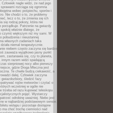
 Człowiek nagle widzi, że nad jego
 sprawami rozciąga się ogromna
obojętna wobec pośpiechu, sporów i
tro. Nie chodzi o to, że problemy
nieć, lecz o to, że zmienia się ich
a się rodzaj pokory, która nie
e porządkuje. Patrzenie na gwiazdy
spokój właśnie dlatego, że
o czymś większym niż my sami. W
o pobudzenia i nieustannej
 na własnych zadaniach taka
działa niemal terapeutycznie.
anie niebem często zaczyna się bardzo
Ktoś zauważa wyjątkowo jasny punkt
em, zastanawia się, czy to planeta,
, innym razem widzi spadającą
zas sierpniowej nocy albo pierwszy
 miejsce, gdzie Droga Mleczna jest
doczna. Te chwile budzą ciekawość, a
rowadzi dalej. Człowiek zaczyna
gwiazdozbiory, śledzić fazy
ypatrywać rojów meteorów i czytać o
których wcześniej w ogóle nie
e trzeba od razu kupować teleskopu
cjalistycznych pojęć. Wystarczy
patrzeć odrobinę uważniej. Niebo jest
ne w najbardziej podstawowym sensie.
iletu wstępu i pozostaje dostępne
o ma choć trochę ciemności nad
ocześnie współczesna technologia