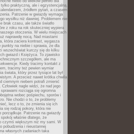
ocne niebo od wieków pełniło dla
e tylko praktyczną, ale i egzystencjalną.
kalendarzem, źródłem pytań, a czasem
szenia. Patrzenie w gwiazdy wymaga
go wysiłku niż dawniej. Problemem nie
ie brak czasu, ale także światło
óre z roku na rok skuteczniej wypiera
naszego otoczenia. W wielu miejscach
 już naprawdę nocą. Nad miastami
na, która zaciera kontrast, wygasza
 punkty na niebie i sprawia, że dla
zi wszechświat kurczy się do kilku
ych gwiazd i Księżyca. To zjawisko
technicznym szczegółem, ale ma
ekwencje. Kiedy tracimy kontakt z
em, tracimy też pewien wymiar
a świata, który przez tysiące lat był
istym. A przecież nawet krótka chwila
d ciemnym niebem potrafi zmienić
 Człowiek nagle widzi, że nad jego
 sprawami rozciąga się ogromna
obojętna wobec pośpiechu, sporów i
tro. Nie chodzi o to, że problemy
nieć, lecz o to, że zmienia się ich
a się rodzaj pokory, która nie
e porządkuje. Patrzenie na gwiazdy
spokój właśnie dlatego, że
o czymś większym niż my sami. W
o pobudzenia i nieustannej
 na własnych zadaniach taka