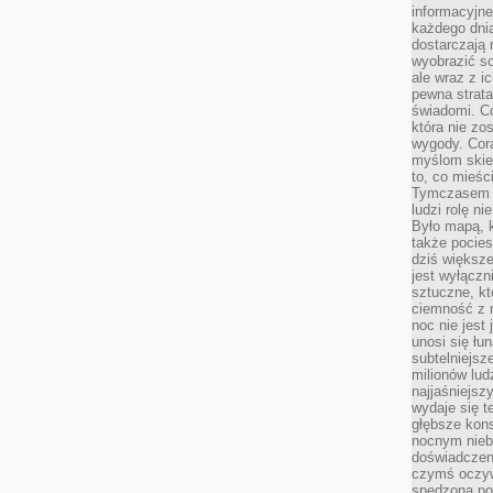
informacyjne
każdego dnia
dostarczają 
wyobrazić so
ale wraz z i
pewna strata
świadomi. C
która nie zo
wygody. Cor
myślom skier
to, co mieśc
Tymczasem n
ludzi rolę ni
Było mapą, 
także pocie
dziś większe
jest wyłączn
sztuczne, kt
ciemność z 
noc nie jest
unosi się łu
subtelniejsze
milionów lud
najjaśniejsz
wydaje się 
głębsze kons
nocnym nieb
doświadczeni
czymś oczyw
spędzona po