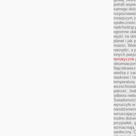
potrafi wspie
samego dośw
rozpoznawać
mniejszym z
społeczności
nadchodzący
ogromne ułat
wyjść na ob
planet i jak
miasto. Wiel
narzędzi, a 
innych pasj
tematyczne
obserwacjom 
Najciekawsze
wiedzę z za
naukowo i fa
temperaturą 
wszechświata
patrzeć. Jed
odbiera nieb
Świadomość,
wyruszyło w
narodzeniem,
wzruszającym
trudno doświ
przypadek, 
wzmacniają.
społeczny. 