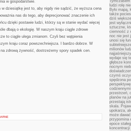
Tymczasem n
nia w gospodarstwie.
ludzi rolę ni
 dziesiątkę jest to, aby nigdy nie sądzić, że wyższa cena
Było mapą, 
także pocie
poważnia nas do tego, aby deprecjonować znaczenie ich
dziś większe
cu dzięki postawie ludzi, którzy są w stanie wydać więcej
jest wyłączn
sztuczne, kt
góle dbają o ekologię. W naszym kraju ciągle zdrowe
ciemność z 
noc nie jest
kże to ciągle ulega zmianom. Czyli bez wątpienia
unosi się łu
zym kraju coraz powszechniejsza. I bardzo dobrze. W
subtelniejsze
milionów lud
t na zdrową żywność, dostrzeżemy spory spadek cen.
najjaśniejsz
wydaje się 
głębsze kons
nocnym nieb
doświadczeni
czymś oczyw
spędzona po
perspektywę.
codziennymi
przestrzeń, 
planów na ju
przestają ist
skala. Pojawi
upokarza, al
może dawać 
NARNE
przypomina 
epoce stałeg
koncentracji