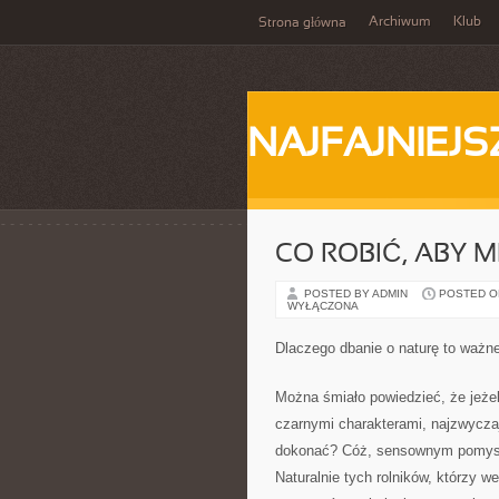
Archiwum
Klub
Strona główna
NAJFAJNIEJS
CO ROBIĆ, ABY 
POSTED BY ADMIN
POSTED ON 
WYŁĄCZONA
Dlaczego dbanie o naturę to ważn
Można śmiało powiedzieć, że jeżel
czarnymi charakterami, najzwycza
dokonać? Cóż, sensownym pomysłe
Naturalnie tych rolników, którzy 