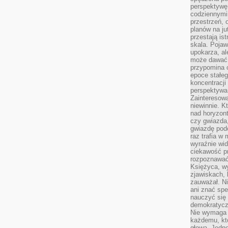
perspektywę.
codziennymi
przestrzeń, 
planów na ju
przestają ist
skala. Pojawi
upokarza, al
może dawać 
przypomina 
epoce stałeg
koncentracji
perspektywa 
Zainteresow
niewinnie. 
nad horyzont
czy gwiazda
gwiazdę podc
raz trafia w
wyraźnie wi
ciekawość p
rozpoznawać 
Księżyca, w
zjawiskach, 
zauważał. Ni
ani znać spe
nauczyć się 
demokratycz
Nie wymaga b
każdemu, kt
głową. Jedn