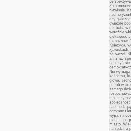
perspektywa 
Zainteresow
niewinnie. 
nad horyzont
czy gwiazda
gwiazdę podc
raz trafia w
wyraźnie wi
ciekawość p
rozpoznawać 
Księżyca, w
zjawiskach, 
zauważał. Ni
ani znać spe
nauczyć się 
demokratycz
Nie wymaga b
każdemu, kt
głową. Jedn
potrafi wspie
samego dośw
rozpoznawać
mniejszym z
społeczności
nadchodzący
ogromne ułat
wyjść na ob
planet i jak
miasto. Wiel
narzędzi, a 