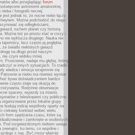
onatów albo przeglądając
forum
poświęcone astronomii amatorskiej,
nieba i fotografii nocnej.
 jest jednak to, że nocne niebo łączy
chwytem. Można podchodzić do niego
scynować się odległościami,
gwiazd, ruchem planet czy historią
. Można też po prostu stać w ciszy i
no nie wyklucza drugiego. Nauka nie
u tajemnicy, lecz często ją pogłębia.
 że światło niektórych gwiazd
 drogę na długo przed naszym
 nie czyni widoku mniej
. Przeciwnie, nadaje mu głębię, której
adczyć w innych sytuacjach. To rzadki
gdy wiedza i emocja wzajemnie się
 Patrzenie w niebo ma również wymiar
Choć bywa doświadczeniem bardzo
wnie często staje się okazją do
rzeżywania. Rodzinne obserwacje
ocne spacery, wyjazdy za miasto,
sjonatów z teleskopami czy publiczne
 organizowane przez lokalne grupy
e budują rodzaj wspólnoty oparty na
To ciekawy kontrast wobec wielu
ch form spędzania czasu, które są
widualizowane i zamknięte w osobistych
h. Pod rozgwieżdżonym niebem uwaga
na zewnątrz, ku temu, co wspólne i
każdego z nas. Być może właśnie