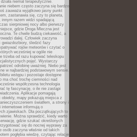
działa niemal terapeutycznie.
anie niebem często zaczyna się bardzo
Ktoś zauważa wyjątkowo jasny punkt
em, zastanawia się, czy to planeta,
, innym razem widzi spadającą
zas sierpniowej nocy albo pierwszy
 miejsce, gdzie Droga Mleczna jest
doczna. Te chwile budzą ciekawość, a
rowadzi dalej. Człowiek zaczyna
gwiazdozbiory, śledzić fazy
ypatrywać rojów meteorów i czytać o
których wcześniej w ogóle nie
e trzeba od razu kupować teleskopu
cjalistycznych pojęć. Wystarczy
patrzeć odrobinę uważniej. Niebo jest
ne w najbardziej podstawowym sensie.
iletu wstępu i pozostaje dostępne
o ma choć trochę ciemności nad
ocześnie współczesna technologia
rać tę fascynację, o ile nie zastąpi
iadczenia. Aplikacje pomagają
 obiekty, mapy pokazują miejsca z
anieczyszczeniem światłem, a strony i
 internetowe informują o
ch zjawiskach. Dla początkujących to
wienie. Można sprawdzić, kiedy warto
serwację, gdzie szukać określonych
 przygotować się do nocnej wyprawy za
e osób zaczyna właśnie od takich
potem pogłębia wiedzę, czytając relacje