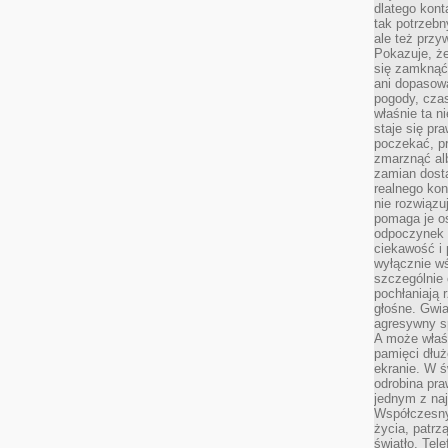
dlatego kont
tak potrzebn
ale też przy
Pokazuje, że
się zamknąć
ani dopasow
pogody, cza
właśnie ta n
staje się pr
poczekać, p
zmarznąć al
zamian dosta
realnego ko
nie rozwiązu
pomaga je o
odpoczynek 
ciekawość i 
wyłącznie wś
szczególnie 
pochłaniają 
głośne. Gwi
agresywny s
A może właśn
pamięci dłuż
ekranie. W ś
odrobina pr
jednym z na
Współczesny
życia, patrz
światło. Tele