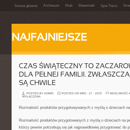
Archiwum
Klub
Skawinski
Str
Strona główna
Spis Treści
NAJFAJNIEJSZE
CZAS ŚWIĄTECZNY TO ZACZAR
DLA PEŁNEJ FAMILII. ZWŁASZCZ
SĄ CHWILE
POSTED BY ADMIN
POSTED ON WRZ - 27 - 2025
MOŻLIWOŚĆ 
WYŁĄCZONA
Rozmaitość produktów przygotowywanych z myślą o dzieciach n
Rozmaitość produktów przygotowanych z myślą o dzieciach na p
którzy pewnie potrzebują się jak najprawidłowiej przygotować do p