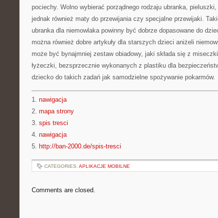
pociechy. Wolno wybierać porządnego rodzaju ubranka, pieluszki, 
jednak również maty do przewijania czy specjalne przewijaki. Taki
ubranka dla niemowlaka powinny być dobrze dopasowane do dzie
można również dobre artykuły dla starszych dzieci aniżeli niemow
może być bynajmniej zestaw obiadowy, jaki składa się z miseczki
łyżeczki, bezsprzecznie wykonanych z plastiku dla bezpieczeńst
dziecko do takich zadań jak samodzielne spożywanie pokarmów.
1.
nawigacja
2.
mapa strony
3.
spis tresci
4.
nawigacja
5.
http://ban-2000.de/spis-tresci
CATEGORIES:
APLIKACJE MOBILNE
Comments are closed.