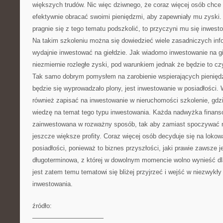
większych trudów. Nic więc dziwnego, że coraz więcej osób chce 
efektywnie obracać swoimi pieniędzmi, aby zapewniały mu zyski.
pragnie się z tego tematu podszkolić, to przyczyni mu się inwesto
Na takim szkoleniu można się dowiedzieć wiele zasadniczych info
wydajnie inwestować na giełdzie. Jak wiadomo inwestowanie na g
niezmiernie rozległe zyski, pod warunkiem jednak że będzie to c
Tak samo dobrym pomysłem na zarobienie wspierających pieniędz
będzie się wyprowadzało plony, jest inwestowanie w posiadłości.
również zapisać na inwestowanie w nieruchomości szkolenie, gd
wiedzę na temat tego typu inwestowania. Każda nadwyżka finan
zainwestowana w rozważny sposób, tak aby zamiast spoczywać n
jeszcze większe profity. Coraz więcej osób decyduje się na lokow
posiadłości, ponieważ to biznes przyszłości, jaki prawie zawsze je
długoterminowa, z której w dowolnym momencie wolno wynieść dl
jest zatem temu tematowi się bliżej przyjrzeć i wejść w niezwykły 
inwestowania.
źródło:
———————————