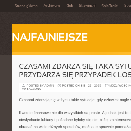
Archiwum
Klub
Skawinski
Str
Strona główna
Spis Treści
NAJFAJNIEJSZE
CZASAMI ZDARZA SIĘ TAKA SYTU
PRZYDARZA SIĘ PRZYPADEK L
POSTED BY ADMIN
POSTED ON SIE - 27 - 2025
MOŻLIWOŚĆ 
WYŁĄCZONA
Czasami zdarzają się w życiu takie sytuacje, gdy człowiek nagle 
Kwestie finansowe nie dla wszystkich są proste. A jednak jest to
niesłychanie lubiany i pożądane byłoby się nim bliżej zainteres
obracać na wiele różnych sposobów, można je sprawnie pomnaża