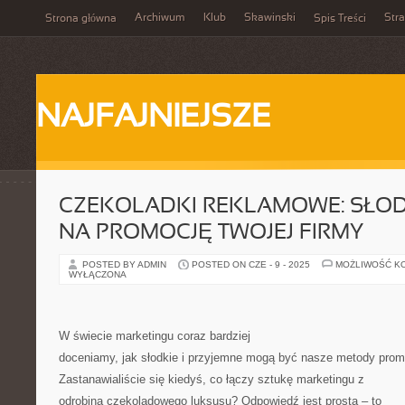
Archiwum
Klub
Skawinski
Str
Strona główna
Spis Treści
NAJFAJNIEJSZE
CZEKOLADKI REKLAMOWE: SŁOD
NA PROMOCJĘ TWOJEJ FIRMY
POSTED BY ADMIN
POSTED ON CZE - 9 - 2025
MOŻLIWOŚĆ K
WYŁĄCZONA
W świecie marketingu coraz bardziej
doceniamy, jak słodkie i przyjemne mogą być nasze metody promo
Zastanawialiście się kiedyś, co łączy sztukę marketingu z
odrobiną czekoladowego luksusu? Odpowiedź jest prosta – to