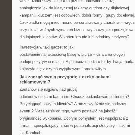
wciąż działa? Czy nie jest to przereklamowane? Otóż,
analogicznie jak do klasycznej reklamy outdoor czy digitalowej
kampanii, kluczem jest odpowiedni dobór formy i grupy docelowej.
Czekoladki mogą mieć mocno personalizowany charakter – wręc
przy okazji ważnych wydarzeń biznesowych czy jako podziękowa
dla lojalnych klientów. W końcu kto nie lubi odrobiny słodyczy?
Inwestycja w taki gadżet to jak
postawienie na jakościową kawę w biurze – działa na długo i
buduje pozytywne relacje. A przecież chodzi o to, by Twoja marka
kojarzyła się z czymś wyjątkowym i smakowitym.
Jak zacząć swoją przygodę z czekoladkami
reklamowymi?
Zastanów się najpierw nad grupą
odbiorców i celami kampanii. Chcesz podziękować partnerom?
Przyciągnąć nowych klientów? A może wyróżnić się podczas
eventu? Niezależnie od tego, warto postawić na jakość i
oryginalność wykonania. Dobrym pomysłem jest współpraca z
firmami specjalizującymi się w personalizacji słodyczy – takimi
jak Kamloch.