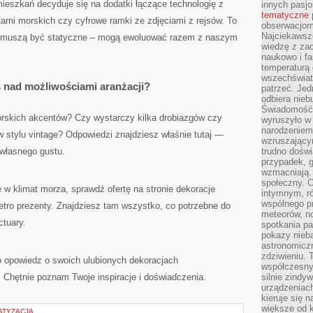
 mieszkań decyduje się na dodatki łączące technologię z
innych pasj
tematyczne
tarni morskich czy cyfrowe ramki ze zdjęciami z rejsów. To
obserwacjom 
Najciekawsze
ie muszą być statyczne – mogą ewoluować razem z naszym
wiedzę z za
naukowo i fa
temperaturą 
wszechświata
ś nad możliwościami aranżacji?
patrzeć. Jed
odbiera nieb
Świadomość,
orskich akcentów? Czy wystarczy kilka drobiazgów czy
wyruszyło w
narodzeniem,
w stylu vintage? Odpowiedzi znajdziesz właśnie tutaj —
wzruszającym
własnego gustu.
trudno doświ
przypadek, 
wzmacniają.
społeczny. 
ę w klimat morza, sprawdź ofertę na stronie dekoracje
intymnym, ró
wspólnego p
etro prezenty. Znajdziesz tam wszystko, co potrzebne do
meteorów, n
ctuary.
spotkania pa
pokazy nieba
astronomiczn
zdziwieniu. 
o opowiedz o swoich ulubionych dekoracjach
współczesny
Chętnie poznam Twoje inspiracje i doświadczenia.
silnie zindy
urządzeniac
kieruje się 
większe od 
ATYZACJA