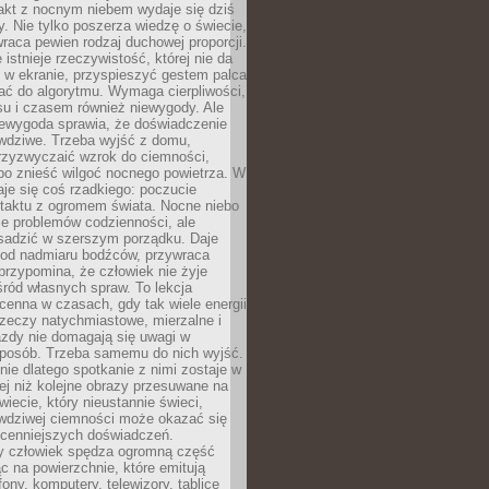
akt z nocnym niebem wydaje się dziś
y. Nie tylko poszerza wiedzę o świecie,
wraca pewien rodzaj duchowej proporcji.
 istnieje rzeczywistość, której nie da
 w ekranie, przyspieszyć gestem palca
ać do algorytmu. Wymaga cierpliwości,
su i czasem również niewygody. Ale
iewygoda sprawia, że doświadczenie
awdziwe. Trzeba wyjść z domu,
rzyzwyczaić wzrok do ciemności,
bo znieść wilgoć nocnego powietrza. W
je się coś rzadkiego: poczucie
ntaktu z ogromem świata. Nocne niebo
je problemów codzienności, ale
sadzić w szerszym porządku. Daje
od nadmiaru bodźców, przywraca
przypomina, że człowiek nie żyje
ród własnych spraw. To lekcja
cenna w czasach, gdy tak wiele energii
rzeczy natychmiastowe, mierzalne i
azdy nie domagają się uwagi w
posób. Trzeba samemu do nich wyjść.
ie dlatego spotkanie z nimi zostaje w
ej niż kolejne obrazy przesuwane na
wiecie, który nieustannie świeci,
awdziwej ciemności może okazać się
jcenniejszych doświadczeń.
 człowiek spędza ogromną część
ąc na powierzchnie, które emitują
fony, komputery, telewizory, tablice