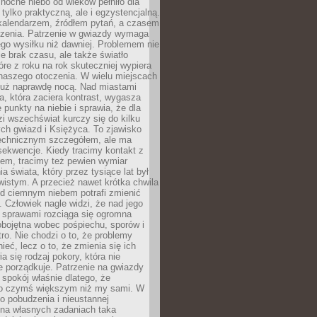
ocne niebo od wieków pełniło dla
e tylko praktyczną, ale i egzystencjalną.
kalendarzem, źródłem pytań, a czasem
szenia. Patrzenie w gwiazdy wymaga
go wysiłku niż dawniej. Problemem nie
ie brak czasu, ale także światło
óre z roku na rok skuteczniej wypiera
naszego otoczenia. W wielu miejscach
 już naprawdę nocą. Nad miastami
na, która zaciera kontrast, wygasza
 punkty na niebie i sprawia, że dla
zi wszechświat kurczy się do kilku
ych gwiazd i Księżyca. To zjawisko
technicznym szczegółem, ale ma
ekwencje. Kiedy tracimy kontakt z
em, tracimy też pewien wymiar
a świata, który przez tysiące lat był
istym. A przecież nawet krótka chwila
d ciemnym niebem potrafi zmienić
 Człowiek nagle widzi, że nad jego
 sprawami rozciąga się ogromna
obojętna wobec pośpiechu, sporów i
tro. Nie chodzi o to, że problemy
nieć, lecz o to, że zmienia się ich
a się rodzaj pokory, która nie
e porządkuje. Patrzenie na gwiazdy
spokój właśnie dlatego, że
o czymś większym niż my sami. W
o pobudzenia i nieustannej
 na własnych zadaniach taka