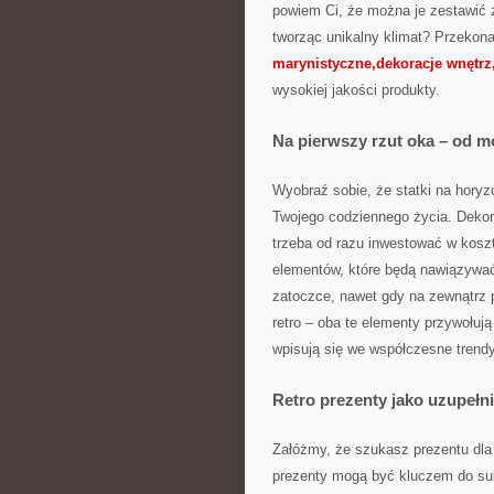
powiem Ci, że można je zestawić 
tworząc unikalny klimat? Przekonaj
marynistyczne,dekoracje wnętrz,
wysokiej jakości produkty.
Na pierwszy rzut oka – od 
Wyobraź sobie, że statki na hory
Twojego codziennego życia. Dekor
trzeba od razu inwestować w kosz
elementów, które będą nawiązywać 
zatoczce, nawet gdy na zewnątrz p
retro – oba te elementy przywołują
wpisują się we współczesne trendy
Retro prezenty jako uzupełnie
Załóżmy, że szukasz prezentu dla 
prezenty mogą być kluczem do suk