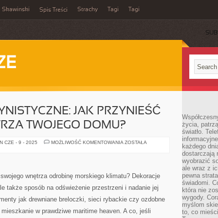
Skawinski
Strachy
Tagi
Tagi
Spis Treści
SUB
ZE
NISTYCZNE: JAK PRZYNIEŚĆ
Współczesny
RZA TWOJEGO DOMU?
życia, patrz
światło. Tele
informacyjne
DEKORACJE
 CZE - 9 - 2025
MOŻLIWOŚĆ KOMENTOWANIA
ZOSTAŁA
każdego dnia
MARYNISTYCZNE:
JAK
dostarczają 
PRZYNIEŚĆ
wyobrazić so
OCEAN
ale wraz z i
DO
WNĘTRZA
pewna strata
swojego wnętrza odrobinę morskiego klimatu? Dekoracje
TWOJEGO
świadomi. C
DOMU?
ale także sposób na odświeżenie przestrzeni i nadanie jej
która nie zo
wygody. Cor
menty jak drewniane breloczki, sieci rybackie czy ozdobne
myślom skier
e mieszkanie w prawdziwe maritime heaven. A co, jeśli
to, co mieśc