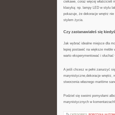
ciekawe, coraz więcej właścicieli
klasyką: np. lampy LED w stylu la
pokazuje, że dekoracje wnętrz n
stylem życia.
Czy zastanawiałeś się kiedy
Jak wybrać idealne miejsce dla m
lepiej postawić na większe meble 
warto eksperymentować i słuchać 
A jeśli chcesz w pełni zanurzyć si
marynistyczne,dekoracje wnętrz, r
stworzenia własnego maritime san
Podziel się swoimi pomysłami alb
marynistycznych w komentarzach! 
CATEGORIES:
ROBOTYKA I AUTOM