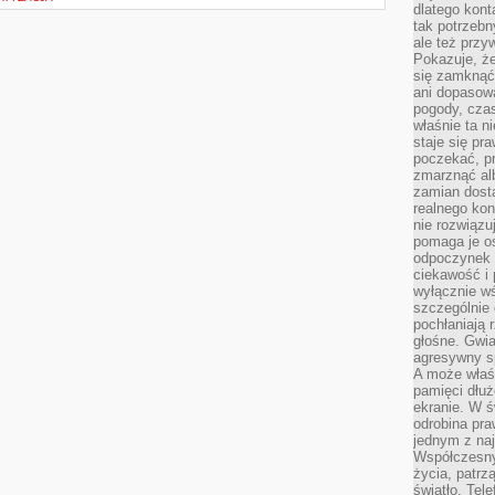
dlatego kont
tak potrzebn
ale też przy
Pokazuje, że
się zamknąć
ani dopasow
pogody, cza
właśnie ta n
staje się pr
poczekać, p
zmarznąć al
zamian dosta
realnego ko
nie rozwiązu
pomaga je o
odpoczynek 
ciekawość i 
wyłącznie wś
szczególnie 
pochłaniają 
głośne. Gwi
agresywny s
A może właśn
pamięci dłuż
ekranie. W ś
odrobina pr
jednym z na
Współczesny
życia, patrz
światło. Tele