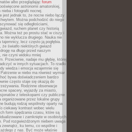
onatów albo przeglądając
forum
poświęcone astronomii amatorskiej,
nieba i fotografii nocnej.
 jest jednak to, że nocne niebo łączy
chwytem. Można podchodzić do niego
scynować się odległościami,
gwiazd, ruchem planet czy historią
. Można też po prostu stać w ciszy i
no nie wyklucza drugiego. Nauka nie
u tajemnicy, lecz często ją pogłębia.
 że światło niektórych gwiazd
 drogę na długo przed naszym
 nie czyni widoku mniej
. Przeciwnie, nadaje mu głębię, której
adczyć w innych sytuacjach. To rzadki
gdy wiedza i emocja wzajemnie się
 Patrzenie w niebo ma również wymiar
Choć bywa doświadczeniem bardzo
wnie często staje się okazją do
rzeżywania. Rodzinne obserwacje
ocne spacery, wyjazdy za miasto,
sjonatów z teleskopami czy publiczne
 organizowane przez lokalne grupy
e budują rodzaj wspólnoty oparty na
To ciekawy kontrast wobec wielu
ch form spędzania czasu, które są
widualizowane i zamknięte w osobistych
h. Pod rozgwieżdżonym niebem uwaga
na zewnątrz, ku temu, co wspólne i
każdego z nas. Być może właśnie