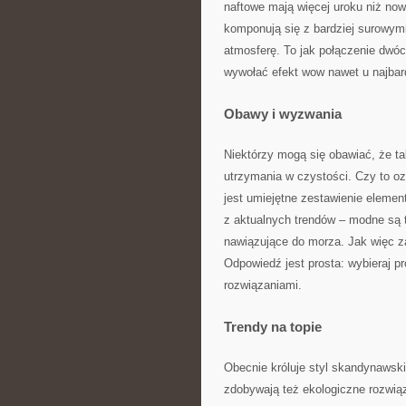
naftowe mają więcej uroku niż no
komponują się z bardziej surowym
atmosferę. To jak połączenie dwó
wywołać efekt wow nawet u najbar
Obawy i wyzwania
Niektórzy mogą się obawiać, że t
utrzymania w czystości. Czy to o
jest umiejętne zestawienie elemen
z aktualnych trendów – modne są t
nawiązujące do morza. Jak więc za
Odpowiedź jest prosta: wybieraj pr
rozwiązaniami.
Trendy na topie
Obecnie króluje styl skandynawski
zdobywają też ekologiczne rozwiąz