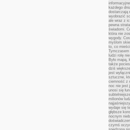
informacyjne
każdego dnia
dostarczają 
wyobrazić so
ale wraz z i
pewna strata
świadomi. C
która nie zo
wygody. Cor
myślom skier
to, co mieśc
Tymczasem n
ludzi rolę ni
Było mapą, 
także pocie
dziś większe
jest wyłączn
sztuczne, kt
ciemność z 
noc nie jest
unosi się łu
subtelniejsze
milionów lud
najjaśniejsz
wydaje się 
głębsze kons
nocnym nieb
doświadczeni
czymś oczyw
spędzona po