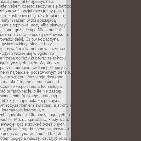
działa niemal terapeutycznie.
anie niebem często zaczyna się bardzo
Ktoś zauważa wyjątkowo jasny punkt
em, zastanawia się, czy to planeta,
, innym razem widzi spadającą
zas sierpniowej nocy albo pierwszy
 miejsce, gdzie Droga Mleczna jest
doczna. Te chwile budzą ciekawość, a
rowadzi dalej. Człowiek zaczyna
gwiazdozbiory, śledzić fazy
ypatrywać rojów meteorów i czytać o
których wcześniej w ogóle nie
e trzeba od razu kupować teleskopu
cjalistycznych pojęć. Wystarczy
patrzeć odrobinę uważniej. Niebo jest
ne w najbardziej podstawowym sensie.
iletu wstępu i pozostaje dostępne
o ma choć trochę ciemności nad
ocześnie współczesna technologia
rać tę fascynację, o ile nie zastąpi
iadczenia. Aplikacje pomagają
 obiekty, mapy pokazują miejsca z
anieczyszczeniem światłem, a strony i
 internetowe informują o
ch zjawiskach. Dla początkujących to
wienie. Można sprawdzić, kiedy warto
serwację, gdzie szukać określonych
 przygotować się do nocnej wyprawy za
e osób zaczyna właśnie od takich
potem pogłębia wiedzę, czytając relacje