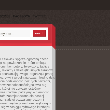
SCRIBE
FACEBOOK
TWITTER
 człowiek spędza ogromną część
ąc na powierzchnie, które emitują
fony, komputery, telewizory, tablice
, reklamy i dziesiątki innych ekranów
 pochłaniają uwagę, organizują pracę,
rozrywki i wypełniają czas. Trudno dziś
bie codzienność bez tych narzędzi,
ch wszechobecnością pojawia się
, której nie zawsze jesteśmy
oraz rzadziej patrzymy w ciemność,
stała zaprojektowana dla naszej
az rzadziej pozwalamy oczom i
ować się ku przestrzeni większej niż
i się w zasięgu cyfrowego interfejsu.