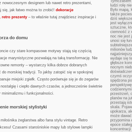
Tymczasem n
z nowoczesnym designem lub nawet retro prezentami,
ludzi rolę ni
Było mapą, 
 się, jak łatwo można to zrobić!
dekoracje
także pocie
 retro prezenty
– to właśnie tutaj znajdziesz inspiracje i
dziś większe
jest wyłączn
sztuczne, kt
ciemność z 
noc nie jest
morza do domu
unosi się łu
subtelniejsze
milionów lud
zoncie czy stare kompasowe motywy stają się częścią
najjaśniejsz
acje marynistyczne pozwalają na taką transformację. Nie
wydaje się 
głębsze kons
towne remonty – wystarczy kilka dobrze dobranych
nocnym nieb
doświadczeni
do morskiej tradycji. To jakby zatopić się w spokojnej
czymś oczyw
anuje miejski zgiełk. Często porównuje się je do zegarów
spędzona po
perspektywę.
 nostalgię i ciepło dawnych czasów, a jednocześnie świetnie
codziennymi
 minimalizmu i funkcjonalności.
przestrzeń, 
planów na ju
przestają ist
nie morskiej stylistyki
skala. Pojawi
upokarza, al
może dawać 
miłośnika żeglarstwa albo fana stylu vintage. Retro
przypomina 
epoce stałeg
cesu! Czasami starośniskie mapy lub stylowe lampki
koncentracji