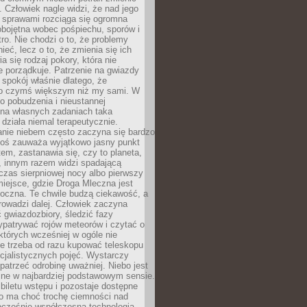
 Człowiek nagle widzi, że nad jego
 sprawami rozciąga się ogromna
obojętna wobec pośpiechu, sporów i
tro. Nie chodzi o to, że problemy
nieć, lecz o to, że zmienia się ich
a się rodzaj pokory, która nie
e porządkuje. Patrzenie na gwiazdy
spokój właśnie dlatego, że
o czymś większym niż my sami. W
o pobudzenia i nieustannej
 na własnych zadaniach taka
działa niemal terapeutycznie.
anie niebem często zaczyna się bardzo
Ktoś zauważa wyjątkowo jasny punkt
em, zastanawia się, czy to planeta,
, innym razem widzi spadającą
zas sierpniowej nocy albo pierwszy
 miejsce, gdzie Droga Mleczna jest
doczna. Te chwile budzą ciekawość, a
rowadzi dalej. Człowiek zaczyna
gwiazdozbiory, śledzić fazy
ypatrywać rojów meteorów i czytać o
których wcześniej w ogóle nie
e trzeba od razu kupować teleskopu
cjalistycznych pojęć. Wystarczy
patrzeć odrobinę uważniej. Niebo jest
ne w najbardziej podstawowym sensie.
iletu wstępu i pozostaje dostępne
o ma choć trochę ciemności nad
ocześnie współczesna technologia