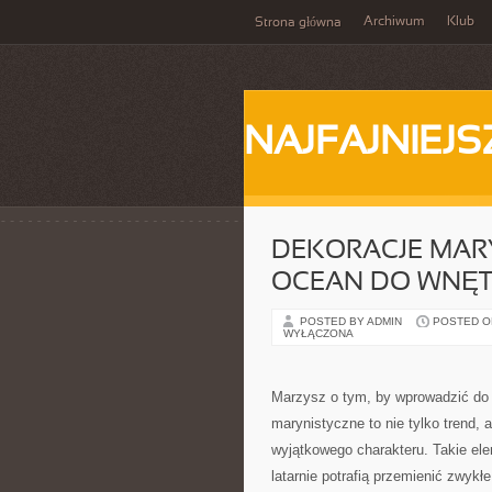
Archiwum
Klub
Strona główna
NAJFAJNIEJS
DEKORACJE MARY
OCEAN DO WNĘT
POSTED BY ADMIN
POSTED ON
WYŁĄCZONA
Marzysz o tym, by wprowadzić do 
marynistyczne to nie tylko trend, 
wyjątkowego charakteru. Takie ele
latarnie potrafią przemienić zwykł