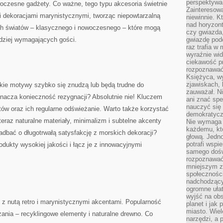
perspektywa 
woczesne gadżety. Co ważne, tego typu akcesoria świetnie
Zainteresow
i dekoracjami marynistycznymi, tworząc niepowtarzalną
niewinnie. 
nad horyzont
ch światów – klasycznego i nowoczesnego – które mogą
czy gwiazda
dziej wymagających gości.
gwiazdę podc
raz trafia w
wyraźnie wi
ciekawość p
rozpoznawać 
Księżyca, w
zjawiskach, 
akie motywy szybko się znudzą lub będą trudne do
zauważał. Ni
znacza konieczność rezygnacji? Absolutnie nie! Kluczem
ani znać spe
nauczyć się 
tów oraz ich regularne odświeżanie. Warto także korzystać
demokratycz
eraz naturalne materiały, minimalizm i subtelne akcenty
Nie wymaga b
każdemu, kt
dbać o długotrwałą satysfakcję z morskich dekoracji?
głową. Jedn
potrafi wspie
odukty wysokiej jakości i łącz je z innowacyjnymi
samego dośw
rozpoznawać
mniejszym z
społeczności
nadchodzący
ogromne ułat
wyjść na ob
 z nutą retro i marynistycznymi akcentami. Popularność
planet i jak
miasto. Wiel
ania – recyklingowe elementy i naturalne drewno. Co
narzędzi, a 