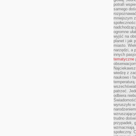
potrafi wspie
samego dośw
rozpoznawać
mniejszym z
społeczności
nadchodzący
ogromne ułat
wyjść na ob
planet i jak
miasto. Wiel
narzędzi, a 
innych pasj
tematyczne
obserwacjom 
Najciekawsze
wiedzę z za
naukowo i fa
temperaturą 
wszechświata
patrzeć. Jed
odbiera nieb
Świadomość,
wyruszyło w
narodzeniem,
wzruszającym
trudno doświ
przypadek, 
wzmacniają.
społeczny. 