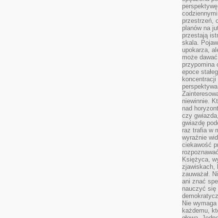
perspektywę.
codziennymi
przestrzeń, 
planów na ju
przestają ist
skala. Pojawi
upokarza, al
może dawać 
przypomina 
epoce stałeg
koncentracji
perspektywa 
Zainteresow
niewinnie. 
nad horyzont
czy gwiazda
gwiazdę podc
raz trafia w
wyraźnie wi
ciekawość p
rozpoznawać 
Księżyca, w
zjawiskach, 
zauważał. Ni
ani znać spe
nauczyć się 
demokratycz
Nie wymaga b
każdemu, kt
głową. Jedn