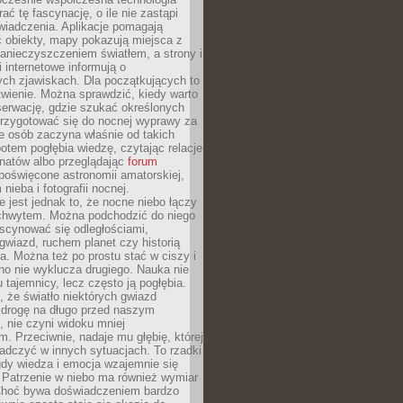
rać tę fascynację, o ile nie zastąpi
iadczenia. Aplikacje pomagają
 obiekty, mapy pokazują miejsca z
anieczyszczeniem światłem, a strony i
 internetowe informują o
ch zjawiskach. Dla początkujących to
wienie. Można sprawdzić, kiedy warto
serwację, gdzie szukać określonych
 przygotować się do nocnej wyprawy za
e osób zaczyna właśnie od takich
potem pogłębia wiedzę, czytając relacje
onatów albo przeglądając
forum
poświęcone astronomii amatorskiej,
nieba i fotografii nocnej.
 jest jednak to, że nocne niebo łączy
chwytem. Można podchodzić do niego
scynować się odległościami,
gwiazd, ruchem planet czy historią
. Można też po prostu stać w ciszy i
no nie wyklucza drugiego. Nauka nie
u tajemnicy, lecz często ją pogłębia.
 że światło niektórych gwiazd
 drogę na długo przed naszym
 nie czyni widoku mniej
. Przeciwnie, nadaje mu głębię, której
adczyć w innych sytuacjach. To rzadki
gdy wiedza i emocja wzajemnie się
 Patrzenie w niebo ma również wymiar
Choć bywa doświadczeniem bardzo