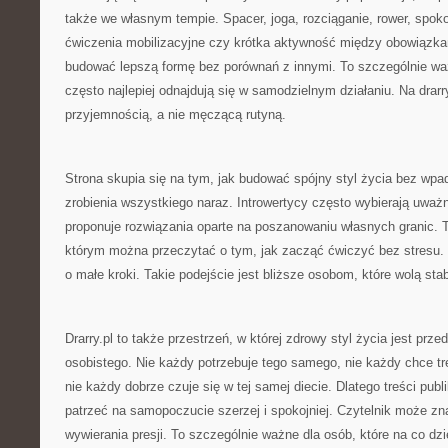
także we własnym tempie. Spacer, joga, rozciąganie, rower, spok
ćwiczenia mobilizacyjne czy krótka aktywność między obowiązk
budować lepszą formę bez porównań z innymi. To szczególnie waż
często najlepiej odnajdują się w samodzielnym działaniu. Na drarry
przyjemnością, a nie męczącą rutyną.
Strona skupia się na tym, jak budować spójny styl życia bez wpa
zrobienia wszystkiego naraz. Introwertycy często wybierają uważno
proponuje rozwiązania oparte na poszanowaniu własnych granic. To
którym można przeczytać o tym, jak zacząć ćwiczyć bez stresu. N
o małe kroki. Takie podejście jest bliższe osobom, które wolą st
Drarry.pl to także przestrzeń, w której zdrowy styl życia jest prz
osobistego. Nie każdy potrzebuje tego samego, nie każdy chce t
nie każdy dobrze czuje się w tej samej diecie. Dlatego treści pub
patrzeć na samopoczucie szerzej i spokojniej. Czytelnik może zna
wywierania presji. To szczególnie ważne dla osób, które na co dzi