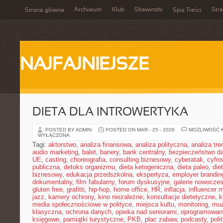
Archiwum
Klub
Skawinski
Str
Strona główna
Spis Treści
NAJFAJNIEJSZE
DIETA DLA INTROWERTYKA
POSTED BY ADMIN
POSTED ON MAR - 25 - 2026
MOŻLIWOŚĆ 
WYŁĄCZONA
Tagi:
aktorstwo
,
analiza finansowa
,
analiza polityczna
,
analiza tr
audio marketing
,
balet
,
banery
,
bank centralny
,
bezpieczeństwo d
UE
,
casting
,
choreografia
,
consulting biznesowy
,
cyberatak
,
cyfro
publiczna
,
detoks organizmu
,
dieta ketogeniczna
,
dieta paleo
,
die
biznesowy
,
edukacja przedszkolna
,
ekspertyza
,
employer brandin
dokumentalny
,
film fabularny
,
forum dyskusyjne
,
galerie nowocze
gluten free
,
grafitti
,
hip-hop
,
home office
,
HR
,
inflacja
,
influencer 
jazz
,
kamery ochrony
,
kino niezależne
,
konsultacje dietetyczne
,
k
media społecznościowe w polityce
,
miejsca kultu
,
monitoring
,
mu
klasyczna
,
ochrona danych
,
opieka nad seniorami
,
oprogramowan
księgowe
,
pamiątki turystyczne
,
PKB
,
plac zabaw
,
podcasty
,
poli