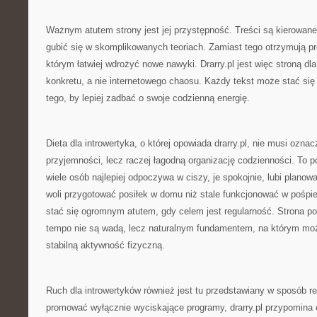
Ważnym atutem strony jest jej przystępność. Treści są kierowane
gubić się w skomplikowanych teoriach. Zamiast tego otrzymują pro
którym łatwiej wdrożyć nowe nawyki. Drarry.pl jest więc stroną dla
konkretu, a nie internetowego chaosu. Każdy tekst może stać się
tego, by lepiej zadbać o swoje codzienną energię.
Dieta dla introwertyka, o której opowiada drarry.pl, nie musi ozna
przyjemności, lecz raczej łagodną organizację codzienności. To p
wiele osób najlepiej odpoczywa w ciszy, je spokojnie, lubi plano
woli przygotować posiłek w domu niż stale funkcjonować w pośpi
stać się ogromnym atutem, gdy celem jest regularność. Strona p
tempo nie są wadą, lecz naturalnym fundamentem, na którym mo
stabilną aktywność fizyczną.
Ruch dla introwertyków również jest tu przedstawiany w sposób re
promować wyłącznie wyciskające programy, drarry.pl przypomina o