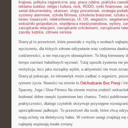
krajowa
,
polityka zagraniczna
,
pop
,
praca zdalna
,
praktyka zawo
reklama outdoor
,
religia i kultura
,
rock
,
RODO
,
rynki finansowe
,
sa
serial dokumentalny
,
skansen
,
stopy procentowe
,
strategia podat
systemy alarmowe
,
szkoła filmowa
,
szkolenia branżowe
,
sztuka u
taniec towarzyski
,
telekonferencje
,
UI
,
UX
,
weganizm
,
wegetarian
wskaźniki gospodarcze
,
współpraca międzynarodowa
,
wybory
,
za
zarządzanie relacjami
,
zarządzanie szkoleniami
,
zarządzanie tale
zasoby ludzkie
,
zdrowie seniora
Drarry.pl to przestrzeń, które powstało z myślą o osobach najlepi
wyciszeniu, dla których zdrowe odżywianie oraz codzienna dawk
codzienności, a nie męczącym obowiązkiem. To blog kierowany do
tempo zamiast hałaśliwych wyzwań. Tutaj sposób żywienia nie je
restrykcja, lecz jako rozsądny wybór, a aktywność nie musi ozna
Drarry.pl pokazuje, że introwertyk może zadbać o organizm, poz
rytmem życia. Nowości na stronie to
Odchudzanie Bez Presji
i In
Spacery, Joga i Slow Fitness Na stronie można znaleźć wskazówk
budować dobre nawyki żywieniowe bez chaosu. Treści publikowane 
praktyczności, dlatego czytelnik otrzymuje przystępne rozwiązan
uporządkować jadłospis. To przestrzeń dla osób, które chcą odżyw
mają ochoty na dietetyczny hałas. W centrum uwagi znajdują się 
najlepiej wspierają trwałe zmiany.