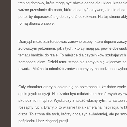
trening domowy, które mogą być równie cenne dla układu krążenia, 
ważne przesłanie dla osób, które chcą być aktywne, ale nie chcą 
po to, by dopasować się do czyichś oczekiwań. Na tej stronie ak
formą dbania o siebie.
Drarry.pl może zainteresować zarówno osoby, które dopiero zacz
zdrowszym jedzeniem, jak i tych, którzy mają już pewne doświadc
tematu bardziej dojrzale. To miejsce dla czytelników szukających
samopoczuciem. Dzięki temu strona nie zamyka się w jednym sc
otwarta. Można tu odnaleźć zarówno pomysły na codzienne wybory
Cały charakter drarry.pl opiera się na przekonaniu, że dobre życi
spokojnych decyzji. Nie trzeba być miłośnikiem hałaśliwych wyzw
skutecznie i mądrze. Wystarczy znaleźć własny rytm, a następni
rozsądny ruch. Drarry.pl to właśnie taka kameralna inspiracja, w kt
ciszą. To strona dla tych, którzy chcą żyć świadomiej, ale po s
pośpiechu i bez zbędnej presji.