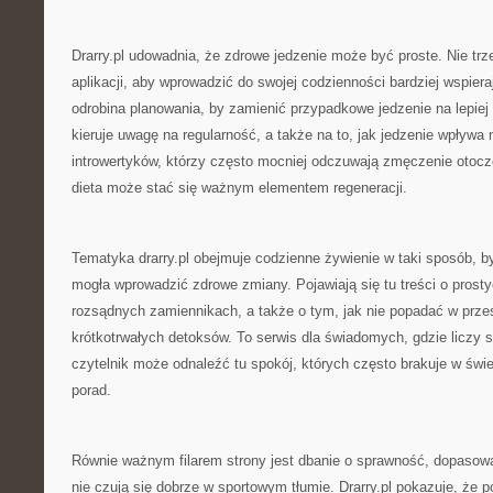
Drarry.pl udowadnia, że zdrowe jedzenie może być proste. Nie trze
aplikacji, aby wprowadzić do swojej codzienności bardziej wspier
odrobina planowania, by zamienić przypadkowe jedzenie na lepiej
kieruje uwagę na regularność, a także na to, jak jedzenie wpływa 
introwertyków, którzy często mocniej odczuwają zmęczenie otoc
dieta może stać się ważnym elementem regeneracji.
Tematyka drarry.pl obejmuje codzienne żywienie w taki sposób, b
mogła wprowadzić zdrowe zmiany. Pojawiają się tu treści o prosty
rozsądnych zamiennikach, a także o tym, jak nie popadać w przes
krótkotrwałych detoksów. To serwis dla świadomych, gdzie liczy s
czytelnik może odnaleźć tu spokój, których często brakuje w św
porad.
Równie ważnym filarem strony jest dbanie o sprawność, dopasowa
nie czują się dobrze w sportowym tłumie. Drarry.pl pokazuje, że