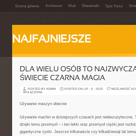
Archiwum
Klub
Skawinski
Str
Strona główna
Spis Treści
NAJFAJNIEJSZE
DLA WIELU OSÓB TO NAJZWYCZA
ŚWIECIE CZARNA MAGIA
POSTED BY ADMIN
POSTED ON LIP - 6 - 2025
MOŻLIWOŚĆ K
WYŁĄCZONA
Używanie maszyn obecnie
Używanie machin w dzisiejszych czasach jest niebezużyteczne. 
dzięki temu przemysł – i ten lekki oraz przemysł ciężki jest rozło
gigantyczne zyski. Jeszcze kilkanaście czy kilkadziesiąt lat temu