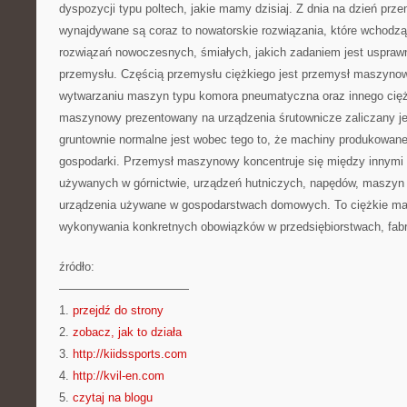
dyspozycji typu poltech, jakie mamy dzisiaj. Z dnia na dzień prze
wynajdywane są coraz to nowatorskie rozwiązania, które wchodzą 
rozwiązań nowoczesnych, śmiałych, jakich zadaniem jest usprawn
przemysłu. Częścią przemysłu ciężkiego jest przemysł maszynow
wytwarzaniu maszyn typu komora pneumatyczna oraz innego cięż
maszynowy prezentowany na urządzenia śrutownicze zaliczany je
gruntownie normalne jest wobec tego to, że machiny produkowane 
gospodarki. Przemysł maszynowy koncentruje się między innymi
używanych w górnictwie, urządzeń hutniczych, napędów, maszyn p
urządzenia używane w gospodarstwach domowych. To ciężkie mas
wykonywania konkretnych obowiązków w przedsiębiorstwach, fab
źródło:
———————————
1.
przejdź do strony
2.
zobacz, jak to działa
3.
http://kiidssports.com
4.
http://kvil-en.com
5.
czytaj na blogu