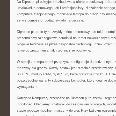
Na Diprocon.pl odkryjesz rozbudowaną ofertę produktową, która 
użytkownika domowego, jak i profesjonalisty. Niezależnie od teg
komputera stacjonarnego, mobilnego laptopa do pracy, czy niezb
serwis pomoże Ci podjąć świadomą decyzję.
Diprocon.pl to nie tylko zwykły sklep internetowy, ale także porta
prezentujemy szczegółowe poradniki na temat nowoczesnych roz
blogowe tworzone są przez pasjonatów technologii, dzięki czemu z
łatwe do zrozumienia, jak i technicznie poprawne.
W sekcji z komputerami przejrzysz konfiguracje do codziennych 
maszyny dla graczy. Każdy zestaw jest rzetelnie przedstawiony, z
jak CPU, moduły RAM, dysk SSD, karta graficzna czy PSU. Dzięk
poszczególne warianty i dobierzesz komputer, który idealnie dopa
wymaganiami.
Kategoria Komputery przenośne na Diprocon.pl to szeroki segment
mobilność. Oferujemy notebooki do zastosowań biurowych, modele
stacje robocze mobilne i maszyny do gier. Przy każdym egzempl