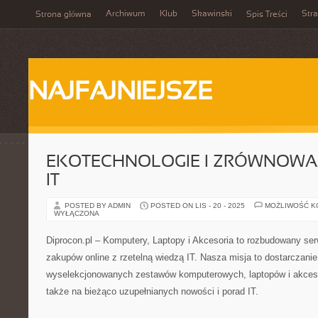
Archiwum
Klub
Skawinski
Str
Strona główna
Spis Treści
NAJFAJNIEJSZE
EKOTECHNOLOGIE I ZRÓWNOWA
IT
POSTED BY ADMIN
POSTED ON LIS - 20 - 2025
MOŻLIWOŚĆ 
WYŁĄCZONA
Diprocon.pl – Komputery, Laptopy i Akcesoria to rozbudowany serwi
zakupów online z rzetelną wiedzą IT. Nasza misja to dostarczanie
wyselekcjonowanych zestawów komputerowych, laptopów i akces
także na bieżąco uzupełnianych nowości i porad IT.