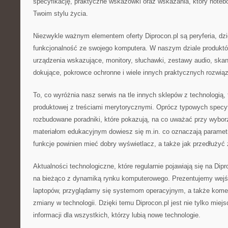
specyfikację, praktyczne wskazówki oraz wskazania, który notebo
Twoim stylu życia.
Niezwykle ważnym elementem oferty Diprocon.pl są peryferia, dz
funkcjonalność ze swojego komputera. W naszym dziale produktów
urządzenia wskazujące, monitory, słuchawki, zestawy audio, skane
dokujące, pokrowce ochronne i wiele innych praktycznych rozwią
To, co wyróżnia nasz serwis na tle innych sklepów z technologią, t
produktowej z treściami merytorycznymi. Oprócz typowych specyf
rozbudowane poradniki, które pokazują, na co uważać przy wybor
materiałom edukacyjnym dowiesz się m.in. co oznaczają paramet
funkcje powinien mieć dobry wyświetlacz, a także jak przedłuży
Aktualności technologiczne, które regularnie pojawiają się na Dip
na bieżąco z dynamiką rynku komputerowego. Prezentujemy wejś
laptopów, przyglądamy się systemom operacyjnym, a także kome
zmiany w technologii. Dzięki temu Diprocon.pl jest nie tylko mie
informacji dla wszystkich, którzy lubią nowe technologie.