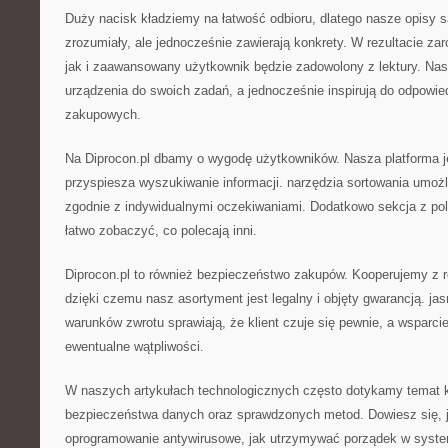
Duży nacisk kładziemy na łatwość odbioru, dlatego nasze opisy 
zrozumiały, ale jednocześnie zawierają konkrety. W rezultacie z
jak i zaawansowany użytkownik będzie zadowolony z lektury. Nas
urządzenia do swoich zadań, a jednocześnie inspirują do odpowi
zakupowych.
Na Diprocon.pl dbamy o wygodę użytkowników. Nasza platforma je
przyspiesza wyszukiwanie informacji. narzędzia sortowania umożl
zgodnie z indywidualnymi oczekiwaniami. Dodatkowo sekcja z p
łatwo zobaczyć, co polecają inni.
Diprocon.pl to również bezpieczeństwo zakupów. Kooperujemy z
dzięki czemu nasz asortyment jest legalny i objęty gwarancją. ja
warunków zwrotu sprawiają, że klient czuje się pewnie, a wsparci
ewentualne wątpliwości.
W naszych artykułach technologicznych często dotykamy temat k
bezpieczeństwa danych oraz sprawdzonych metod. Dowiesz się, 
oprogramowanie antywirusowe, jak utrzymywać porządek w system