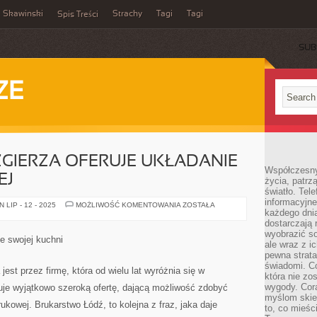
Skawinski
Strachy
Tagi
Tagi
Spis Treści
SUB
ZE
 ZGIERZA OFERUJE UKŁADANIE
Współczesny
EJ
życia, patrz
światło. Tele
informacyjne
FIRMA
LIP - 12 - 2025
MOŻLIWOŚĆ KOMENTOWANIA
ZOSTAŁA
każdego dnia
Z
ŁODZI
dostarczają 
I
wyobrazić so
ZGIERZA
 swojej kuchni
OFERUJE
ale wraz z i
UKŁADANIE
pewna strata
KOSTKI
świadomi. C
BRUKOWEJ
est przez firmę, która od wielu lat wyróżnia się w
która nie zo
wygody. Cor
nuje wyjątkowo szeroką ofertę, dającą możliwość zdobyć
myślom skier
rukowej. Brukarstwo Łódź, to kolejna z fraz, jaka daje
to, co mieśc