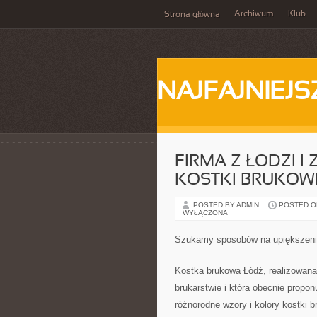
Archiwum
Klub
Strona główna
NAJFAJNIEJS
FIRMA Z ŁODZI I
KOSTKI BRUKOW
POSTED BY ADMIN
POSTED ON 
WYŁĄCZONA
Szukamy sposobów na upiększenie
Kostka brukowa Łódź, realizowana j
brukarstwie i która obecnie propo
różnorodne wzory i kolory kostki b