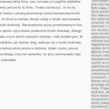
Tymczasem n
netowej takiej firmy, oraz zezwala szczególnie dokładnie
ludzi rolę ni
iony jest przez tę firmę. Trzeba zaznaczyć, że na tej
Było mapą, 
także pocie
kać bardzo ciekawą prezentację metod wytwarzania kostki
dziś większe
jest wyłączn
a, bo firma ta również oferuje usługi w dziale wykonywania
sztuczne, kt
ostki brukowej. Wprowadzenie wyżej przedstawionych fraz,
ciemność z 
noc nie jest
ie uprości wyszukanie producenta kostki brukowej, dlatego
unosi się łu
siada w tych dwóch miastach siedziby i hale produkcyjne. W
subtelniejsze
milionów lud
ników, jak również dróg, realizuje się z kostki brukowej,
najjaśniejsz
wydaje się 
a jednocześnie prosta w ułożeniu, dzięki czemu, proces
głębsze kons
przebiega znacznie sprawniej, niż przy wykonywaniu tego
nocnym nieb
doświadczeni
 materiałów.
czymś oczyw
spędzona po
perspektywę.
codziennymi
przestrzeń, 
planów na ju
przestają ist
skala. Pojawi
upokarza, al
może dawać 
przypomina 
epoce stałeg
koncentracji