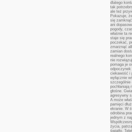
dlatego kont
tak potrzebn
ale też przy
Pokazuje, że
się zamknąć
ani dopasow
pogody, cza
właśnie ta n
staje się pr
poczekać, p
zmarznąć al
zamian dosta
realnego ko
nie rozwiązu
pomaga je o
odpoczynek 
ciekawość i 
wyłącznie wś
szczególnie 
pochłaniają 
głośne. Gwi
agresywny s
A może właśn
pamięci dłuż
ekranie. W ś
odrobina pr
jednym z na
Współczesny
życia, patrz
światło. Tele