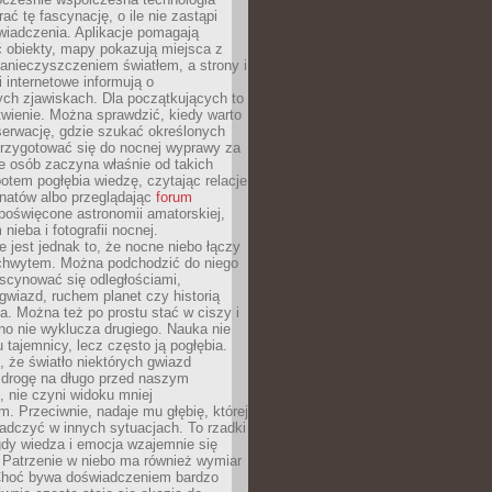
rać tę fascynację, o ile nie zastąpi
iadczenia. Aplikacje pomagają
 obiekty, mapy pokazują miejsca z
anieczyszczeniem światłem, a strony i
 internetowe informują o
ch zjawiskach. Dla początkujących to
wienie. Można sprawdzić, kiedy warto
serwację, gdzie szukać określonych
 przygotować się do nocnej wyprawy za
e osób zaczyna właśnie od takich
potem pogłębia wiedzę, czytając relacje
onatów albo przeglądając
forum
poświęcone astronomii amatorskiej,
nieba i fotografii nocnej.
 jest jednak to, że nocne niebo łączy
chwytem. Można podchodzić do niego
scynować się odległościami,
gwiazd, ruchem planet czy historią
. Można też po prostu stać w ciszy i
no nie wyklucza drugiego. Nauka nie
u tajemnicy, lecz często ją pogłębia.
 że światło niektórych gwiazd
 drogę na długo przed naszym
 nie czyni widoku mniej
. Przeciwnie, nadaje mu głębię, której
adczyć w innych sytuacjach. To rzadki
gdy wiedza i emocja wzajemnie się
 Patrzenie w niebo ma również wymiar
Choć bywa doświadczeniem bardzo