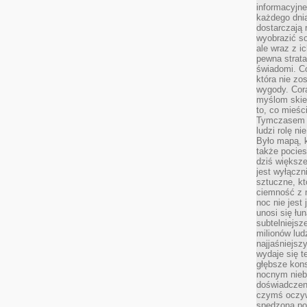
informacyjne
każdego dnia
dostarczają 
wyobrazić so
ale wraz z i
pewna strata
świadomi. C
która nie zo
wygody. Cor
myślom skier
to, co mieśc
Tymczasem n
ludzi rolę ni
Było mapą, 
także pocie
dziś większe
jest wyłączn
sztuczne, kt
ciemność z 
noc nie jest
unosi się łu
subtelniejsze
milionów lud
najjaśniejsz
wydaje się 
głębsze kons
nocnym nieb
doświadczeni
czymś oczyw
spędzona po