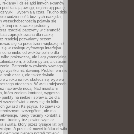
, reklamy i dziesiątki innych ekranów
 pochłaniają uwagę, organizują pracę,
rozrywki i wypełniają czas. Trudno dziś
bie codzienność bez tych narzędzi,
ch wszechobecnością pojawia się
, której nie zawsze jesteśmy
oraz rzadziej patrzymy w ciemność,
stała zaprojektowana dla naszej
az rzadziej pozwalamy oczom i
ować się ku przestrzeni większej niż
i się w zasięgu cyfrowego interfejsu.
ocne niebo od wieków pełniło dla
e tylko praktyczną, ale i egzystencjalną.
kalendarzem, źródłem pytań, a czasem
szenia. Patrzenie w gwiazdy wymaga
go wysiłku niż dawniej. Problemem nie
ie brak czasu, ale także światło
óre z roku na rok skuteczniej wypiera
naszego otoczenia. W wielu miejscach
 już naprawdę nocą. Nad miastami
na, która zaciera kontrast, wygasza
 punkty na niebie i sprawia, że dla
zi wszechświat kurczy się do kilku
ych gwiazd i Księżyca. To zjawisko
technicznym szczegółem, ale ma
ekwencje. Kiedy tracimy kontakt z
em, tracimy też pewien wymiar
a świata, który przez tysiące lat był
istym. A przecież nawet krótka chwila
d ciemnym niebem potrafi zmienić