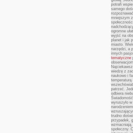
potrafi wspie
samego dośw
rozpoznawać
mniejszym z
społeczności
nadchodzący
ogromne ułat
wyjść na ob
planet i jak
miasto. Wiel
narzędzi, a 
innych pasj
tematyczne
obserwacjom 
Najciekawsze
wiedzę z za
naukowo i fa
temperaturą 
wszechświata
patrzeć. Jed
odbiera nieb
Świadomość,
wyruszyło w
narodzeniem,
wzruszającym
trudno doświ
przypadek, 
wzmacniają.
społeczny. 