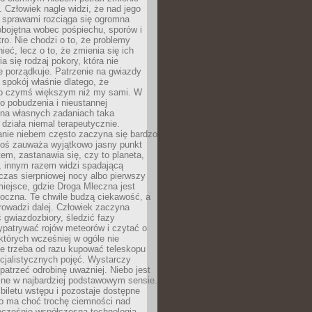
 Człowiek nagle widzi, że nad jego
 sprawami rozciąga się ogromna
obojętna wobec pośpiechu, sporów i
tro. Nie chodzi o to, że problemy
nieć, lecz o to, że zmienia się ich
a się rodzaj pokory, która nie
e porządkuje. Patrzenie na gwiazdy
spokój właśnie dlatego, że
o czymś większym niż my sami. W
o pobudzenia i nieustannej
 na własnych zadaniach taka
działa niemal terapeutycznie.
anie niebem często zaczyna się bardzo
Ktoś zauważa wyjątkowo jasny punkt
em, zastanawia się, czy to planeta,
, innym razem widzi spadającą
zas sierpniowej nocy albo pierwszy
 miejsce, gdzie Droga Mleczna jest
doczna. Te chwile budzą ciekawość, a
rowadzi dalej. Człowiek zaczyna
gwiazdozbiory, śledzić fazy
ypatrywać rojów meteorów i czytać o
których wcześniej w ogóle nie
e trzeba od razu kupować teleskopu
cjalistycznych pojęć. Wystarczy
patrzeć odrobinę uważniej. Niebo jest
ne w najbardziej podstawowym sensie.
iletu wstępu i pozostaje dostępne
o ma choć trochę ciemności nad
ocześnie współczesna technologia