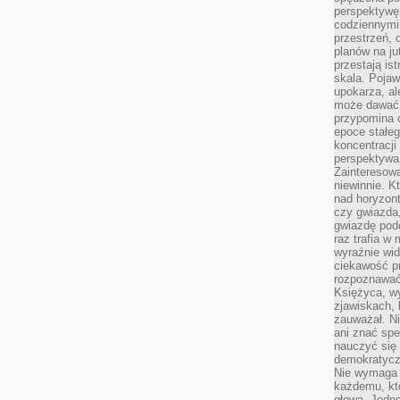
perspektywę.
codziennymi
przestrzeń, 
planów na ju
przestają ist
skala. Pojawi
upokarza, al
może dawać 
przypomina 
epoce stałeg
koncentracji
perspektywa 
Zainteresow
niewinnie. 
nad horyzont
czy gwiazda
gwiazdę podc
raz trafia w
wyraźnie wi
ciekawość p
rozpoznawać 
Księżyca, w
zjawiskach, 
zauważał. Ni
ani znać spe
nauczyć się 
demokratycz
Nie wymaga b
każdemu, kt
głową. Jedn