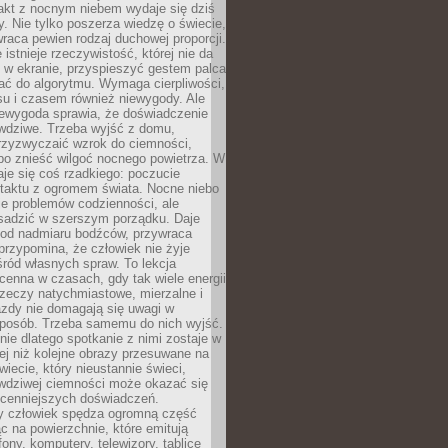
akt z nocnym niebem wydaje się dziś
y. Nie tylko poszerza wiedzę o świecie,
wraca pewien rodzaj duchowej proporcji.
 istnieje rzeczywistość, której nie da
 w ekranie, przyspieszyć gestem palca
ać do algorytmu. Wymaga cierpliwości,
su i czasem również niewygody. Ale
iewygoda sprawia, że doświadczenie
awdziwe. Trzeba wyjść z domu,
rzyzwyczaić wzrok do ciemności,
bo znieść wilgoć nocnego powietrza. W
je się coś rzadkiego: poczucie
ntaktu z ogromem świata. Nocne niebo
je problemów codzienności, ale
sadzić w szerszym porządku. Daje
od nadmiaru bodźców, przywraca
przypomina, że człowiek nie żyje
ród własnych spraw. To lekcja
cenna w czasach, gdy tak wiele energii
rzeczy natychmiastowe, mierzalne i
azdy nie domagają się uwagi w
posób. Trzeba samemu do nich wyjść.
ie dlatego spotkanie z nimi zostaje w
ej niż kolejne obrazy przesuwane na
wiecie, który nieustannie świeci,
awdziwej ciemności może okazać się
jcenniejszych doświadczeń.
 człowiek spędza ogromną część
ąc na powierzchnie, które emitują
fony, komputery, telewizory, tablice