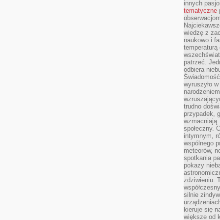
innych pasj
tematyczne
obserwacjom 
Najciekawsze
wiedzę z za
naukowo i fa
temperaturą 
wszechświata
patrzeć. Jed
odbiera nieb
Świadomość,
wyruszyło w
narodzeniem,
wzruszającym
trudno doświ
przypadek, 
wzmacniają.
społeczny. 
intymnym, ró
wspólnego p
meteorów, n
spotkania pa
pokazy nieba
astronomiczn
zdziwieniu. 
współczesny
silnie zindy
urządzeniac
kieruje się 
większe od 