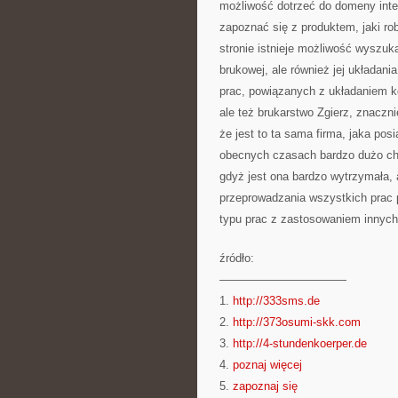
możliwość dotrzeć do domeny inter
zapoznać się z produktem, jaki rob
stronie istnieje możliwość wyszu
brukowej, ale również jej układani
prac, powiązanych z układaniem k
ale też brukarstwo Zgierz, znaczn
że jest to ta sama firma, jaka po
obecnych czasach bardzo dużo chod
gdyż jest ona bardzo wytrzymała, 
przeprowadzania wszystkich prac 
typu prac z zastosowaniem innych
źródło:
———————————
1.
http://333sms.de
2.
http://373osumi-skk.com
3.
http://4-stundenkoerper.de
4.
poznaj więcej
5.
zapoznaj się