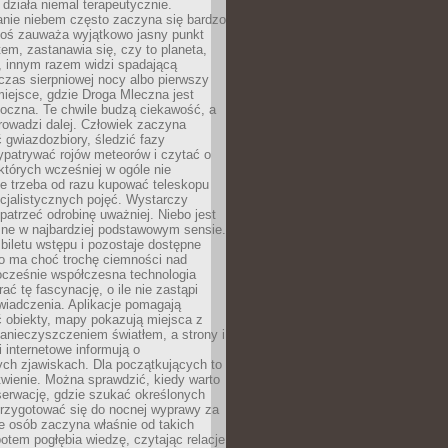
działa niemal terapeutycznie.
anie niebem często zaczyna się bardzo
Ktoś zauważa wyjątkowo jasny punkt
em, zastanawia się, czy to planeta,
, innym razem widzi spadającą
zas sierpniowej nocy albo pierwszy
 miejsce, gdzie Droga Mleczna jest
doczna. Te chwile budzą ciekawość, a
rowadzi dalej. Człowiek zaczyna
gwiazdozbiory, śledzić fazy
ypatrywać rojów meteorów i czytać o
których wcześniej w ogóle nie
e trzeba od razu kupować teleskopu
cjalistycznych pojęć. Wystarczy
patrzeć odrobinę uważniej. Niebo jest
ne w najbardziej podstawowym sensie.
iletu wstępu i pozostaje dostępne
o ma choć trochę ciemności nad
ocześnie współczesna technologia
rać tę fascynację, o ile nie zastąpi
iadczenia. Aplikacje pomagają
 obiekty, mapy pokazują miejsca z
anieczyszczeniem światłem, a strony i
 internetowe informują o
ch zjawiskach. Dla początkujących to
wienie. Można sprawdzić, kiedy warto
serwację, gdzie szukać określonych
 przygotować się do nocnej wyprawy za
e osób zaczyna właśnie od takich
potem pogłębia wiedzę, czytając relacje