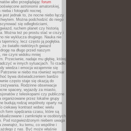
onatów albo przeglądając
forum
poświęcone astronomii amatorskiej,
nieba i fotografii nocnej.
 jest jednak to, że nocne niebo łączy
chwytem. Można podchodzić do niego
scynować się odległościami,
gwiazd, ruchem planet czy historią
. Można też po prostu stać w ciszy i
no nie wyklucza drugiego. Nauka nie
u tajemnicy, lecz często ją pogłębia.
 że światło niektórych gwiazd
 drogę na długo przed naszym
 nie czyni widoku mniej
. Przeciwnie, nadaje mu głębię, której
adczyć w innych sytuacjach. To rzadki
gdy wiedza i emocja wzajemnie się
 Patrzenie w niebo ma również wymiar
Choć bywa doświadczeniem bardzo
wnie często staje się okazją do
rzeżywania. Rodzinne obserwacje
ocne spacery, wyjazdy za miasto,
sjonatów z teleskopami czy publiczne
 organizowane przez lokalne grupy
e budują rodzaj wspólnoty oparty na
To ciekawy kontrast wobec wielu
ch form spędzania czasu, które są
widualizowane i zamknięte w osobistych
h. Pod rozgwieżdżonym niebem uwaga
na zewnątrz, ku temu, co wspólne i
każdego z nas. Być może właśnie