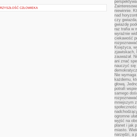
perspektywa 
Zainteresow
PRZYSZŁOŚĆ CZŁOWIEKA
niewinnie. 
nad horyzont
czy gwiazda
gwiazdę podc
raz trafia w
wyraźnie wi
ciekawość p
rozpoznawać 
Księżyca, w
zjawiskach, 
zauważał. Ni
ani znać spe
nauczyć się 
demokratycz
Nie wymaga b
każdemu, kt
głową. Jedn
potrafi wspie
samego dośw
rozpoznawać
mniejszym z
społeczności
nadchodzący
ogromne ułat
wyjść na ob
planet i jak
miasto. Wiel
narzędzi, a 