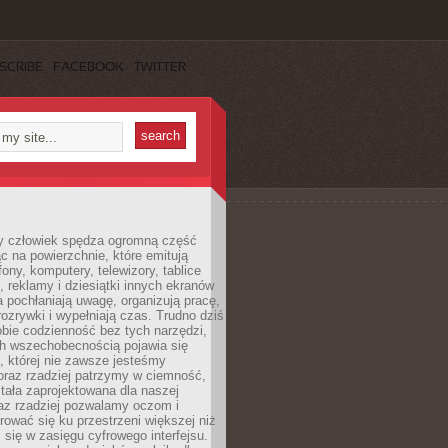
SCRIBE
FACEBOOK
TWITTER
 człowiek spędza ogromną część
ąc na powierzchnie, które emitują
fony, komputery, telewizory, tablice
, reklamy i dziesiątki innych ekranów
 pochłaniają uwagę, organizują pracę,
rozrywki i wypełniają czas. Trudno dziś
bie codzienność bez tych narzędzi,
ch wszechobecnością pojawia się
, której nie zawsze jesteśmy
oraz rzadziej patrzymy w ciemność,
stała zaprojektowana dla naszej
az rzadziej pozwalamy oczom i
ować się ku przestrzeni większej niż
i się w zasięgu cyfrowego interfejsu.