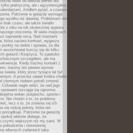
ocne niebo od wieków pełniło dla
e tylko praktyczną, ale i egzystencjalną.
kalendarzem, źródłem pytań, a czasem
szenia. Patrzenie w gwiazdy wymaga
go wysiłku niż dawniej. Problemem nie
ie brak czasu, ale także światło
óre z roku na rok skuteczniej wypiera
naszego otoczenia. W wielu miejscach
 już naprawdę nocą. Nad miastami
na, która zaciera kontrast, wygasza
 punkty na niebie i sprawia, że dla
zi wszechświat kurczy się do kilku
ych gwiazd i Księżyca. To zjawisko
technicznym szczegółem, ale ma
ekwencje. Kiedy tracimy kontakt z
em, tracimy też pewien wymiar
a świata, który przez tysiące lat był
istym. A przecież nawet krótka chwila
d ciemnym niebem potrafi zmienić
 Człowiek nagle widzi, że nad jego
 sprawami rozciąga się ogromna
obojętna wobec pośpiechu, sporów i
tro. Nie chodzi o to, że problemy
nieć, lecz o to, że zmienia się ich
a się rodzaj pokory, która nie
e porządkuje. Patrzenie na gwiazdy
spokój właśnie dlatego, że
o czymś większym niż my sami. W
o pobudzenia i nieustannej
 na własnych zadaniach taka