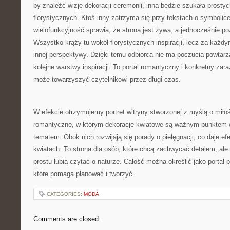
by znaleźć wizję dekoracji ceremonii, inna będzie szukała prosty
florystycznych. Ktoś inny zatrzyma się przy tekstach o symbolic
wielofunkcyjność sprawia, że strona jest żywa, a jednocześnie p
Wszystko krąży tu wokół florystycznych inspiracji, lecz za każ
innej perspektywy. Dzięki temu odbiorca nie ma poczucia powtarz
kolejne warstwy inspiracji. To portal romantyczny i konkretny za
może towarzyszyć czytelnikowi przez długi czas.
W efekcie otrzymujemy portret witryny stworzonej z myślą o miłoś
romantyczne, w którym dekoracje kwiatowe są ważnym punktem w
tematem. Obok nich rozwijają się porady o pielęgnacji, co daje ef
kwiatach. To strona dla osób, które chcą zachwycać detalem, ale 
prostu lubią czytać o naturze. Całość można określić jako portal pe
które pomaga planować i tworzyć.
CATEGORIES:
MODA
Comments are closed.