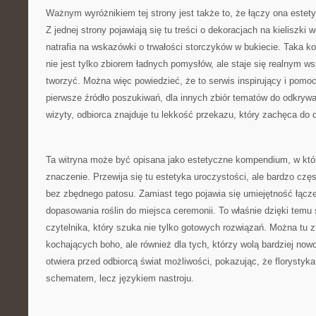
Ważnym wyróżnikiem tej strony jest także to, że łączy ona estet
Z jednej strony pojawiają się tu treści o dekoracjach na kieliszki w
natrafia na wskazówki o trwałości storczyków w bukiecie. Taka ko
nie jest tylko zbiorem ładnych pomysłów, ale staje się realnym w
tworzyć. Można więc powiedzieć, że to serwis inspirujący i pomoc
pierwsze źródło poszukiwań, dla innych zbiór tematów do odkrywa
wizyty, odbiorca znajduje tu lekkość przekazu, który zachęca do
Ta witryna może być opisana jako estetyczne kompendium, w kt
znaczenie. Przewija się tu estetyka uroczystości, ale bardzo czę
bez zbędnego patosu. Zamiast tego pojawia się umiejętność łącze
dopasowania roślin do miejsca ceremonii. To właśnie dzięki temu
czytelnika, który szuka nie tylko gotowych rozwiązań. Można tu z
kochających boho, ale również dla tych, którzy wolą bardziej no
otwiera przed odbiorcą świat możliwości, pokazując, że florystyk
schematem, lecz językiem nastroju.