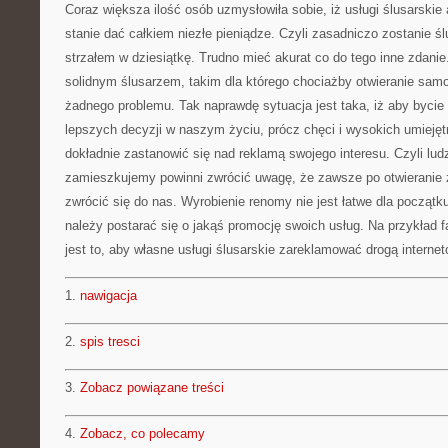
Coraz większa ilość osób uzmysłowiła sobie, iż usługi ślusarskie
stanie dać całkiem niezłe pieniądze. Czyli zasadniczo zostanie 
strzałem w dziesiątkę. Trudno mieć akurat co do tego inne zdanie
solidnym ślusarzem, takim dla którego chociażby otwieranie sa
żadnego problemu. Tak naprawdę sytuacja jest taka, iż aby bycie
lepszych decyzji w naszym życiu, prócz chęci i wysokich umieję
dokładnie zastanowić się nad reklamą swojego interesu. Czyli lud
zamieszkujemy powinni zwrócić uwagę, że zawsze po otwieranie 
zwrócić się do nas. Wyrobienie renomy nie jest łatwe dla początk
należy postarać się o jakąś promocję swoich usług. Na przykła
jest to, aby własne usługi ślusarskie zareklamować drogą interne
1.
nawigacja
2.
spis tresci
3.
Zobacz powiązane treści
4.
Zobacz, co polecamy