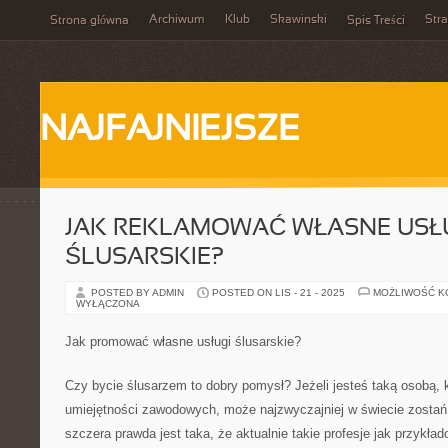
Archiwum
Klub
Skawinski
Str
Strona główna
Spis Treści
NAJFAJNIEJSZE
JAK REKLAMOWAĆ WŁASNE USŁ
ŚLUSARSKIE?
POSTED BY ADMIN
POSTED ON LIS - 21 - 2025
MOŻLIWOŚĆ 
WYŁĄCZONA
Jak promować własne usługi ślusarskie?
Czy bycie ślusarzem to dobry pomysł? Jeżeli jesteś taką osobą, 
umiejętności zawodowych, może najzwyczajniej w świecie zosta
szczera prawda jest taka, że aktualnie takie profesje jak przykła