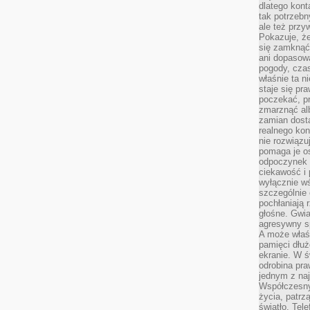
dlatego kont
tak potrzebn
ale też przy
Pokazuje, że
się zamknąć
ani dopasow
pogody, cza
właśnie ta n
staje się pr
poczekać, p
zmarznąć al
zamian dosta
realnego ko
nie rozwiązu
pomaga je o
odpoczynek 
ciekawość i 
wyłącznie wś
szczególnie 
pochłaniają 
głośne. Gwi
agresywny s
A może właśn
pamięci dłuż
ekranie. W ś
odrobina pr
jednym z na
Współczesny
życia, patrz
światło. Tele