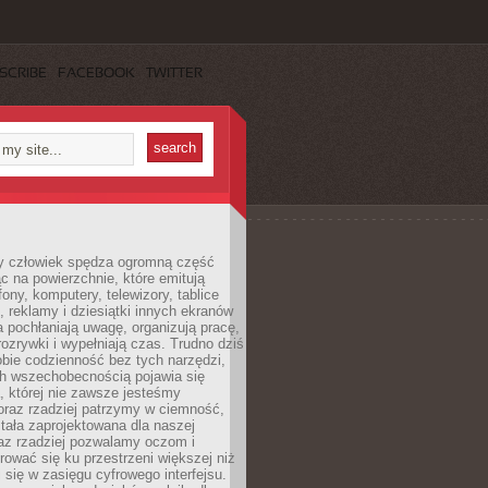
SCRIBE
FACEBOOK
TWITTER
 człowiek spędza ogromną część
ąc na powierzchnie, które emitują
fony, komputery, telewizory, tablice
, reklamy i dziesiątki innych ekranów
 pochłaniają uwagę, organizują pracę,
rozrywki i wypełniają czas. Trudno dziś
bie codzienność bez tych narzędzi,
ch wszechobecnością pojawia się
, której nie zawsze jesteśmy
oraz rzadziej patrzymy w ciemność,
stała zaprojektowana dla naszej
az rzadziej pozwalamy oczom i
ować się ku przestrzeni większej niż
i się w zasięgu cyfrowego interfejsu.