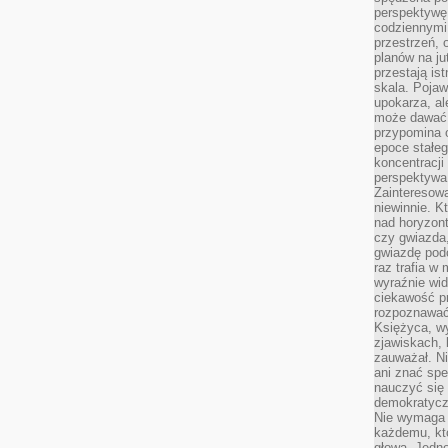
perspektywę.
codziennymi
przestrzeń, 
planów na ju
przestają ist
skala. Pojawi
upokarza, al
może dawać 
przypomina 
epoce stałeg
koncentracji
perspektywa 
Zainteresow
niewinnie. 
nad horyzont
czy gwiazda
gwiazdę podc
raz trafia w
wyraźnie wi
ciekawość p
rozpoznawać 
Księżyca, w
zjawiskach, 
zauważał. Ni
ani znać spe
nauczyć się 
demokratycz
Nie wymaga b
każdemu, kt
głową. Jedn