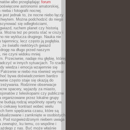
onatów albo przeglądając
forum
poświęcone astronomii amatorskiej,
nieba i fotografii nocnej.
 jest jednak to, że nocne niebo łączy
chwytem. Można podchodzić do niego
scynować się odległościami,
gwiazd, ruchem planet czy historią
. Można też po prostu stać w ciszy i
no nie wyklucza drugiego. Nauka nie
u tajemnicy, lecz często ją pogłębia.
 że światło niektórych gwiazd
 drogę na długo przed naszym
 nie czyni widoku mniej
. Przeciwnie, nadaje mu głębię, której
adczyć w innych sytuacjach. To rzadki
gdy wiedza i emocja wzajemnie się
 Patrzenie w niebo ma również wymiar
Choć bywa doświadczeniem bardzo
wnie często staje się okazją do
rzeżywania. Rodzinne obserwacje
ocne spacery, wyjazdy za miasto,
sjonatów z teleskopami czy publiczne
 organizowane przez lokalne grupy
e budują rodzaj wspólnoty oparty na
To ciekawy kontrast wobec wielu
ch form spędzania czasu, które są
widualizowane i zamknięte w osobistych
h. Pod rozgwieżdżonym niebem uwaga
na zewnątrz, ku temu, co wspólne i
każdego z nas. Być może właśnie