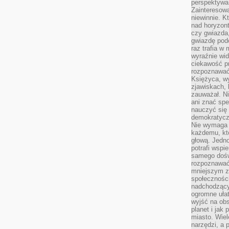
perspektywa 
Zainteresow
niewinnie. 
nad horyzont
czy gwiazda
gwiazdę podc
raz trafia w
wyraźnie wi
ciekawość p
rozpoznawać 
Księżyca, w
zjawiskach, 
zauważał. Ni
ani znać spe
nauczyć się 
demokratycz
Nie wymaga b
każdemu, kt
głową. Jedn
potrafi wspie
samego dośw
rozpoznawać
mniejszym z
społeczności
nadchodzący
ogromne ułat
wyjść na ob
planet i jak
miasto. Wiel
narzędzi, a 