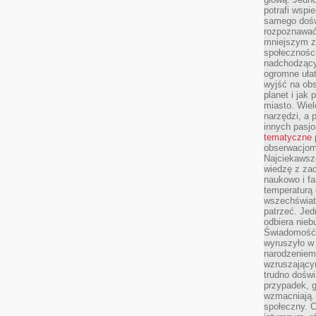
potrafi wspie
samego dośw
rozpoznawać
mniejszym z
społeczności
nadchodzący
ogromne ułat
wyjść na ob
planet i jak
miasto. Wiel
narzędzi, a 
innych pasj
tematyczne
obserwacjom 
Najciekawsze
wiedzę z za
naukowo i fa
temperaturą 
wszechświata
patrzeć. Jed
odbiera nieb
Świadomość,
wyruszyło w
narodzeniem,
wzruszającym
trudno doświ
przypadek, 
wzmacniają.
społeczny. 