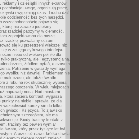
, reklamy i dziesiątki innych ekranów
 pochłaniają uwagę, organizują pracę,
rozrywki i wypełniają czas. Trudno dziś
bie codzienność bez tych narzędzi,
ch wszechobecnością pojawia się
, której nie zawsze jesteśmy
oraz rzadziej patrzymy w ciemność,
stała zaprojektowana dla naszej
az rzadziej pozwalamy oczom i
ować się ku przestrzeni większej niż
i się w zasięgu cyfrowego interfejsu.
ocne niebo od wieków pełniło dla
e tylko praktyczną, ale i egzystencjalną.
kalendarzem, źródłem pytań, a czasem
szenia. Patrzenie w gwiazdy wymaga
go wysiłku niż dawniej. Problemem nie
ie brak czasu, ale także światło
óre z roku na rok skuteczniej wypiera
naszego otoczenia. W wielu miejscach
 już naprawdę nocą. Nad miastami
na, która zaciera kontrast, wygasza
 punkty na niebie i sprawia, że dla
zi wszechświat kurczy się do kilku
ych gwiazd i Księżyca. To zjawisko
technicznym szczegółem, ale ma
ekwencje. Kiedy tracimy kontakt z
em, tracimy też pewien wymiar
a świata, który przez tysiące lat był
istym. A przecież nawet krótka chwila
d ciemnym niebem potrafi zmienić