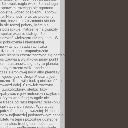
 Człowiek nagle widzi, że nad jego
 sprawami rozciąga się ogromna
obojętna wobec pośpiechu, sporów i
tro. Nie chodzi o to, że problemy
nieć, lecz o to, że zmienia się ich
a się rodzaj pokory, która nie
e porządkuje. Patrzenie na gwiazdy
spokój właśnie dlatego, że
o czymś większym niż my sami. W
o pobudzenia i nieustannej
 na własnych zadaniach taka
działa niemal terapeutycznie.
anie niebem często zaczyna się bardzo
Ktoś zauważa wyjątkowo jasny punkt
em, zastanawia się, czy to planeta,
, innym razem widzi spadającą
zas sierpniowej nocy albo pierwszy
 miejsce, gdzie Droga Mleczna jest
doczna. Te chwile budzą ciekawość, a
rowadzi dalej. Człowiek zaczyna
gwiazdozbiory, śledzić fazy
ypatrywać rojów meteorów i czytać o
których wcześniej w ogóle nie
e trzeba od razu kupować teleskopu
cjalistycznych pojęć. Wystarczy
patrzeć odrobinę uważniej. Niebo jest
ne w najbardziej podstawowym sensie.
iletu wstępu i pozostaje dostępne
o ma choć trochę ciemności nad
ocześnie współczesna technologia