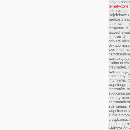
innych pasj
tematyczne
obserwacjom 
Najciekawsze
wiedzę z za
naukowo i fa
temperaturą 
wszechświata
patrzeć. Jed
odbiera nieb
Świadomość,
wyruszyło w
narodzeniem,
wzruszającym
trudno doświ
przypadek, 
wzmacniają.
społeczny. 
intymnym, ró
wspólnego p
meteorów, n
spotkania pa
pokazy nieba
astronomiczn
zdziwieniu. 
współczesny
silnie zindy
urządzeniac
kieruje się 
większe od 