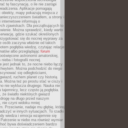
rać tę fascynację, o ile nie zastąpi
iadczenia. Aplikacje pomagają
 obiekty, mapy pokazują miejsca z
anieczyszczeniem światłem, a strony i
 internetowe informują o
ch zjawiskach. Dla początkujących to
wienie. Można sprawdzić, kiedy warto
serwację, gdzie szukać określonych
 przygotować się do nocnej wyprawy za
e osób zaczyna właśnie od takich
potem pogłębia wiedzę, czytając relacje
onatów albo przeglądając
forum
poświęcone astronomii amatorskiej,
nieba i fotografii nocnej.
 jest jednak to, że nocne niebo łączy
chwytem. Można podchodzić do niego
scynować się odległościami,
gwiazd, ruchem planet czy historią
. Można też po prostu stać w ciszy i
no nie wyklucza drugiego. Nauka nie
u tajemnicy, lecz często ją pogłębia.
 że światło niektórych gwiazd
 drogę na długo przed naszym
 nie czyni widoku mniej
. Przeciwnie, nadaje mu głębię, której
adczyć w innych sytuacjach. To rzadki
gdy wiedza i emocja wzajemnie się
 Patrzenie w niebo ma również wymiar
Choć bywa doświadczeniem bardzo