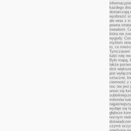
informacyjne
każdego dnia
dostarczają 
wyobrazić so
ale wraz z i
pewna strata
świadomi. C
która nie zo
wygody. Cor
myślom skier
to, co mieśc
Tymczasem n
ludzi rolę ni
Było mapą, 
także pocie
dziś większe
jest wyłączn
sztuczne, kt
ciemność z 
noc nie jest
unosi się łu
subtelniejsze
milionów lud
najjaśniejsz
wydaje się 
głębsze kons
nocnym nieb
doświadczeni
czymś oczyw
spędzona po