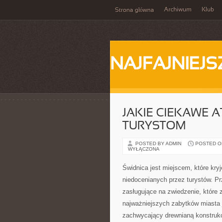
Archiwum
Klub
Strona główna
NAJFAJNIEJS
JAKIE CIEKAWE 
TURYSTOM
POSTED BY ADMIN
POSTED ON 
WYŁĄCZONA
Świdnica jest miejscem, które kry
niedocenianych przez turystów. Prz
zasługujące na zwiedzenie, które
najważniejszych zabytków miasta 
zachwycający drewnianą konstrukc