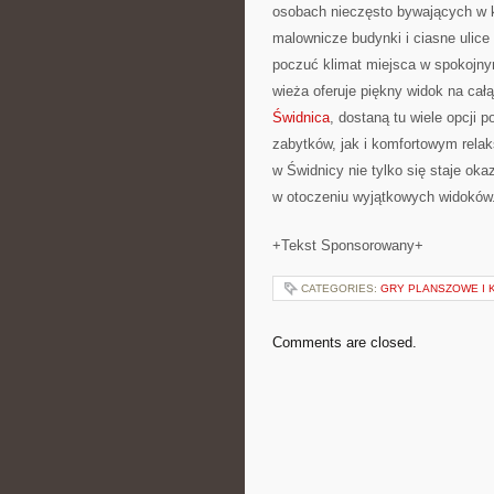
osobach nieczęsto bywających w ko
malownicze budynki i ciasne ulice 
poczuć klimat miejsca w spokojny
wieża oferuje piękny widok na cał
Świdnica
, dostaną tu wiele opcji 
zabytków, jak i komfortowym rela
w Świdnicy nie tylko się staje oka
w otoczeniu wyjątkowych widoków
+Tekst Sponsorowany+
CATEGORIES:
GRY PLANSZOWE I 
Comments are closed.