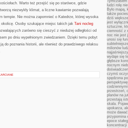
Tymczasem n
ściołach. Warto też przejść się po starówce, gdzie
ludzi rolę ni
Było mapą, 
tworzą niezwykły klimat, a liczne kawiarnie pozwalają
także pocie
m tempie. Nie można zapomnieć o Katedrze, której wysoka
dziś większe
jest wyłączn
ą okolicę. Osoby szukające miejsc takich jak
Tani nocleg
sztuczne, kt
pozwalających zarówno się cieszyć z niedużej odległości od
ciemność z 
noc nie jest
ksem po dniu wypełnionym zwiedzaniem. Dzięki temu pobyt
unosi się łu
subtelniejsze
zją do poznania historii, ale również do prawdziwego relaksu
milionów lud
.
najjaśniejsz
wydaje się 
głębsze kons
nocnym nieb
doświadczeni
czymś oczyw
KARCIANE
spędzona po
perspektywę.
codziennymi
przestrzeń, 
planów na ju
przestają ist
skala. Pojawi
upokarza, al
może dawać 
przypomina 
epoce stałeg
koncentracji