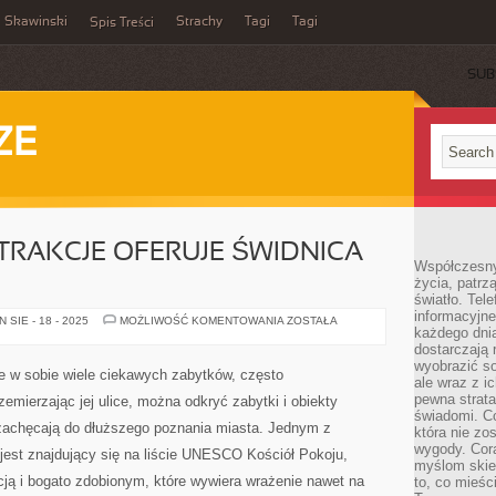
Skawinski
Strachy
Tagi
Tagi
Spis Treści
SUB
ZE
ATRAKCJE OFERUJE ŚWIDNICA
Współczesny
życia, patrz
światło. Tele
informacyjne
JAKIE
SIE - 18 - 2025
MOŻLIWOŚĆ KOMENTOWANIA
ZOSTAŁA
każdego dnia
CIEKAWE
ATRAKCJE
dostarczają 
OFERUJE
wyobrazić so
ŚWIDNICA
je w sobie wiele ciekawych zabytków, często
TURYSTOM
ale wraz z i
pewna strata
emierzając jej ulice, można odkryć zabytki i obiekty
świadomi. C
 zachęcają do dłuższego poznania miasta. Jednym z
która nie zo
wygody. Cor
jest znajdujący się na liście UNESCO Kościół Pokoju,
myślom skier
ją i bogato zdobionym, które wywiera wrażenie nawet na
to, co mieśc