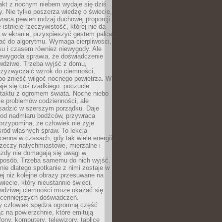
akt z nocnym niebem wydaje się dziś
y. Nie tylko poszerza wiedzę o świecie,
wraca pewien rodzaj duchowej proporcji.
 istnieje rzeczywistość, której nie da
 w ekranie, przyspieszyć gestem palca
ać do algorytmu. Wymaga cierpliwości,
su i czasem również niewygody. Ale
iewygoda sprawia, że doświadczenie
awdziwe. Trzeba wyjść z domu,
rzyzwyczaić wzrok do ciemności,
bo znieść wilgoć nocnego powietrza. W
je się coś rzadkiego: poczucie
ntaktu z ogromem świata. Nocne niebo
je problemów codzienności, ale
sadzić w szerszym porządku. Daje
od nadmiaru bodźców, przywraca
przypomina, że człowiek nie żyje
ród własnych spraw. To lekcja
cenna w czasach, gdy tak wiele energii
rzeczy natychmiastowe, mierzalne i
azdy nie domagają się uwagi w
posób. Trzeba samemu do nich wyjść.
ie dlatego spotkanie z nimi zostaje w
ej niż kolejne obrazy przesuwane na
wiecie, który nieustannie świeci,
awdziwej ciemności może okazać się
jcenniejszych doświadczeń.
 człowiek spędza ogromną część
ąc na powierzchnie, które emitują
fony, komputery, telewizory, tablice