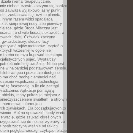
działa niemal terapeutycznie.
anie niebem często zaczyna się bardzo
Ktoś zauważa wyjątkowo jasny punkt
em, zastanawia się, czy to planeta,
, innym razem widzi spadającą
zas sierpniowej nocy albo pierwszy
 miejsce, gdzie Droga Mleczna jest
doczna. Te chwile budzą ciekawość, a
rowadzi dalej. Człowiek zaczyna
gwiazdozbiory, śledzić fazy
ypatrywać rojów meteorów i czytać o
których wcześniej w ogóle nie
e trzeba od razu kupować teleskopu
cjalistycznych pojęć. Wystarczy
patrzeć odrobinę uważniej. Niebo jest
ne w najbardziej podstawowym sensie.
iletu wstępu i pozostaje dostępne
o ma choć trochę ciemności nad
ocześnie współczesna technologia
rać tę fascynację, o ile nie zastąpi
iadczenia. Aplikacje pomagają
 obiekty, mapy pokazują miejsca z
anieczyszczeniem światłem, a strony i
 internetowe informują o
ch zjawiskach. Dla początkujących to
wienie. Można sprawdzić, kiedy warto
serwację, gdzie szukać określonych
 przygotować się do nocnej wyprawy za
e osób zaczyna właśnie od takich
potem pogłębia wiedzę, czytając relacje