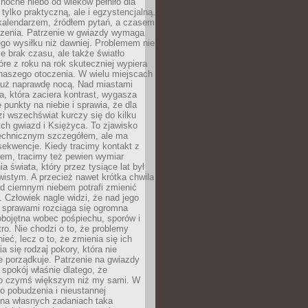
ocne niebo od wieków pełniło dla
e tylko praktyczną, ale i egzystencjalną.
kalendarzem, źródłem pytań, a czasem
szenia. Patrzenie w gwiazdy wymaga
go wysiłku niż dawniej. Problemem nie
ie brak czasu, ale także światło
óre z roku na rok skuteczniej wypiera
naszego otoczenia. W wielu miejscach
 już naprawdę nocą. Nad miastami
na, która zaciera kontrast, wygasza
 punkty na niebie i sprawia, że dla
zi wszechświat kurczy się do kilku
ych gwiazd i Księżyca. To zjawisko
technicznym szczegółem, ale ma
ekwencje. Kiedy tracimy kontakt z
em, tracimy też pewien wymiar
a świata, który przez tysiące lat był
istym. A przecież nawet krótka chwila
d ciemnym niebem potrafi zmienić
 Człowiek nagle widzi, że nad jego
 sprawami rozciąga się ogromna
obojętna wobec pośpiechu, sporów i
tro. Nie chodzi o to, że problemy
nieć, lecz o to, że zmienia się ich
a się rodzaj pokory, która nie
e porządkuje. Patrzenie na gwiazdy
spokój właśnie dlatego, że
o czymś większym niż my sami. W
o pobudzenia i nieustannej
 na własnych zadaniach taka