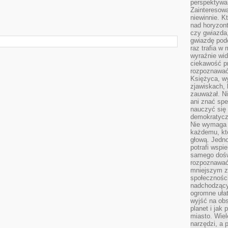
perspektywa 
Zainteresow
niewinnie. 
nad horyzont
czy gwiazda
gwiazdę podc
raz trafia w
wyraźnie wi
ciekawość p
rozpoznawać 
Księżyca, w
zjawiskach, 
zauważał. Ni
ani znać spe
nauczyć się 
demokratycz
Nie wymaga b
każdemu, kt
głową. Jedn
potrafi wspie
samego dośw
rozpoznawać
mniejszym z
społeczności
nadchodzący
ogromne ułat
wyjść na ob
planet i jak
miasto. Wiel
narzędzi, a 