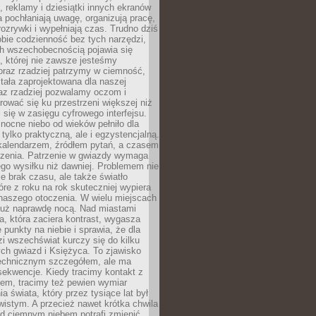
, reklamy i dziesiątki innych ekranów
 pochłaniają uwagę, organizują pracę,
rozrywki i wypełniają czas. Trudno dziś
bie codzienność bez tych narzędzi,
ch wszechobecnością pojawia się
, której nie zawsze jesteśmy
oraz rzadziej patrzymy w ciemność,
stała zaprojektowana dla naszej
az rzadziej pozwalamy oczom i
ować się ku przestrzeni większej niż
i się w zasięgu cyfrowego interfejsu.
ocne niebo od wieków pełniło dla
e tylko praktyczną, ale i egzystencjalną.
kalendarzem, źródłem pytań, a czasem
szenia. Patrzenie w gwiazdy wymaga
go wysiłku niż dawniej. Problemem nie
ie brak czasu, ale także światło
óre z roku na rok skuteczniej wypiera
naszego otoczenia. W wielu miejscach
 już naprawdę nocą. Nad miastami
na, która zaciera kontrast, wygasza
 punkty na niebie i sprawia, że dla
zi wszechświat kurczy się do kilku
ych gwiazd i Księżyca. To zjawisko
technicznym szczegółem, ale ma
ekwencje. Kiedy tracimy kontakt z
em, tracimy też pewien wymiar
a świata, który przez tysiące lat był
istym. A przecież nawet krótka chwila
d ciemnym niebem potrafi zmienić