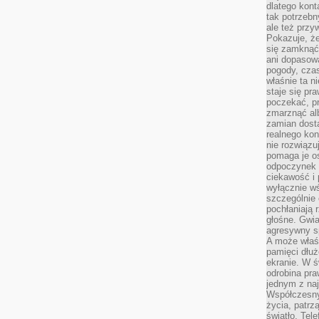
dlatego kont
tak potrzebn
ale też przy
Pokazuje, że
się zamknąć
ani dopasow
pogody, cza
właśnie ta n
staje się pr
poczekać, p
zmarznąć al
zamian dosta
realnego ko
nie rozwiązu
pomaga je o
odpoczynek 
ciekawość i 
wyłącznie wś
szczególnie 
pochłaniają 
głośne. Gwi
agresywny s
A może właśn
pamięci dłuż
ekranie. W ś
odrobina pr
jednym z na
Współczesny
życia, patrz
światło. Tele