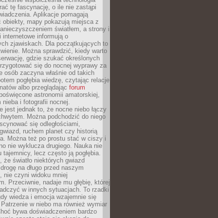
rać tę fascynację, o ile nie zastąpi
iadczenia. Aplikacje pomagają
 obiekty, mapy pokazują miejsca z
anieczyszczeniem światłem, a strony i
 internetowe informują o
ch zjawiskach. Dla początkujących to
wienie. Można sprawdzić, kiedy warto
serwację, gdzie szukać określonych
 przygotować się do nocnej wyprawy za
e osób zaczyna właśnie od takich
potem pogłębia wiedzę, czytając relacje
onatów albo przeglądając
forum
poświęcone astronomii amatorskiej,
nieba i fotografii nocnej.
 jest jednak to, że nocne niebo łączy
chwytem. Można podchodzić do niego
scynować się odległościami,
gwiazd, ruchem planet czy historią
. Można też po prostu stać w ciszy i
no nie wyklucza drugiego. Nauka nie
u tajemnicy, lecz często ją pogłębia.
 że światło niektórych gwiazd
 drogę na długo przed naszym
 nie czyni widoku mniej
. Przeciwnie, nadaje mu głębię, której
adczyć w innych sytuacjach. To rzadki
gdy wiedza i emocja wzajemnie się
 Patrzenie w niebo ma również wymiar
Choć bywa doświadczeniem bardzo