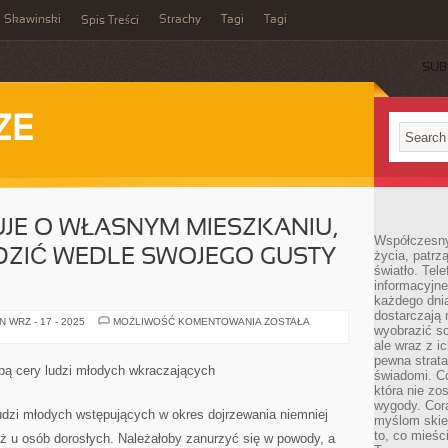
Skawinski
Strachy
Tagi
Tagi
Spis Treści
SUB
ZE
JE O WŁASNYM MIESZKANIU,
Współczesny
DZIĆ WEDLE SWOJEGO GUSTY
życia, patrz
światło. Tele
informacyjne
każdego dnia
dostarczają 
KAŻDY
 WRZ - 17 - 2025
MOŻLIWOŚĆ KOMENTOWANIA
ZOSTAŁA
wyobrazić so
FANTAZJUJE
O
ale wraz z i
WŁASNYM
pewna strata
MIESZKANIU,
obą cery ludzi młodych wkraczających
świadomi. C
JAKI
MOŻE
która nie zo
URZĄDZIĆ
wygody. Cor
WEDLE
ludzi młodych wstępujących w okres dojrzewania niemniej
myślom skier
SWOJEGO
GUSTY
to, co mieśc
eż u osób dorosłych. Należałoby zanurzyć się w powody, a
ORAZ