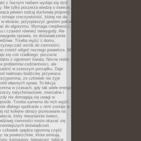
akt z nocnym niebem wydaje się dziś
y. Nie tylko poszerza wiedzę o świecie,
wraca pewien rodzaj duchowej proporcji.
 istnieje rzeczywistość, której nie da
 w ekranie, przyspieszyć gestem palca
ać do algorytmu. Wymaga cierpliwości,
su i czasem również niewygody. Ale
iewygoda sprawia, że doświadczenie
awdziwe. Trzeba wyjść z domu,
rzyzwyczaić wzrok do ciemności,
bo znieść wilgoć nocnego powietrza. W
je się coś rzadkiego: poczucie
ntaktu z ogromem świata. Nocne niebo
je problemów codzienności, ale
sadzić w szerszym porządku. Daje
od nadmiaru bodźców, przywraca
przypomina, że człowiek nie żyje
ród własnych spraw. To lekcja
cenna w czasach, gdy tak wiele energii
rzeczy natychmiastowe, mierzalne i
azdy nie domagają się uwagi w
posób. Trzeba samemu do nich wyjść.
ie dlatego spotkanie z nimi zostaje w
ej niż kolejne obrazy przesuwane na
wiecie, który nieustannie świeci,
awdziwej ciemności może okazać się
jcenniejszych doświadczeń.
 człowiek spędza ogromną część
ąc na powierzchnie, które emitują
fony, komputery, telewizory, tablice