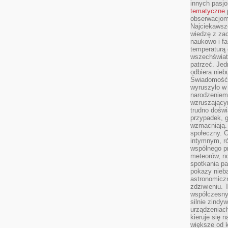
innych pasj
tematyczne
obserwacjom 
Najciekawsze
wiedzę z za
naukowo i fa
temperaturą 
wszechświata
patrzeć. Jed
odbiera nieb
Świadomość,
wyruszyło w
narodzeniem,
wzruszającym
trudno doświ
przypadek, 
wzmacniają.
społeczny. 
intymnym, ró
wspólnego p
meteorów, n
spotkania pa
pokazy nieba
astronomiczn
zdziwieniu. 
współczesny
silnie zindy
urządzeniac
kieruje się 
większe od 