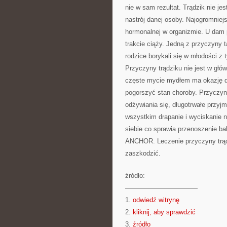
nie w sam rezultat. Trądzik nie j
nastrój danej osoby. Najogromniej
hormonalnej w organizmie. U dam 
trakcie ciąży. Jedną z przyczyny 
rodzice borykali się w młodości 
Przyczyny trądziku nie jest w głó
częste mycie mydłem ma okazję do
pogorszyć stan choroby. Przyczy
odżywiania się, długotrwałe przyjm
wszystkim drapanie i wyciskanie 
siebie co sprawia przenoszenie bak
ANCHOR. Leczenie przyczyny trąd
zaszkodzić.
źródło:
———————————
1.
odwiedź witrynę
2.
kliknij, aby sprawdzić
3.
źródło