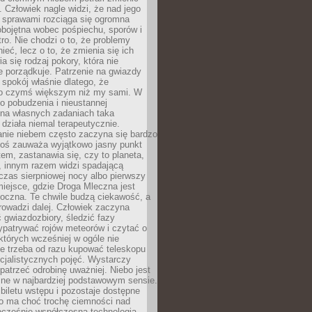
 Człowiek nagle widzi, że nad jego
 sprawami rozciąga się ogromna
obojętna wobec pośpiechu, sporów i
tro. Nie chodzi o to, że problemy
nieć, lecz o to, że zmienia się ich
a się rodzaj pokory, która nie
e porządkuje. Patrzenie na gwiazdy
spokój właśnie dlatego, że
o czymś większym niż my sami. W
o pobudzenia i nieustannej
 na własnych zadaniach taka
działa niemal terapeutycznie.
anie niebem często zaczyna się bardzo
Ktoś zauważa wyjątkowo jasny punkt
em, zastanawia się, czy to planeta,
, innym razem widzi spadającą
zas sierpniowej nocy albo pierwszy
 miejsce, gdzie Droga Mleczna jest
doczna. Te chwile budzą ciekawość, a
rowadzi dalej. Człowiek zaczyna
gwiazdozbiory, śledzić fazy
ypatrywać rojów meteorów i czytać o
których wcześniej w ogóle nie
e trzeba od razu kupować teleskopu
cjalistycznych pojęć. Wystarczy
patrzeć odrobinę uważniej. Niebo jest
ne w najbardziej podstawowym sensie.
iletu wstępu i pozostaje dostępne
o ma choć trochę ciemności nad
ocześnie współczesna technologia