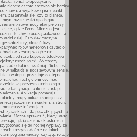
działa niemal terapeutycznie.
anie niebem często zaczyna się bardzo
Ktoś zauważa wyjątkowo jasny punkt
em, zastanawia się, czy to planeta,
, innym razem widzi spadającą
zas sierpniowej nocy albo pierwszy
 miejsce, gdzie Droga Mleczna jest
doczna. Te chwile budzą ciekawość, a
rowadzi dalej. Człowiek zaczyna
gwiazdozbiory, śledzić fazy
ypatrywać rojów meteorów i czytać o
których wcześniej w ogóle nie
e trzeba od razu kupować teleskopu
cjalistycznych pojęć. Wystarczy
patrzeć odrobinę uważniej. Niebo jest
ne w najbardziej podstawowym sensie.
iletu wstępu i pozostaje dostępne
o ma choć trochę ciemności nad
ocześnie współczesna technologia
rać tę fascynację, o ile nie zastąpi
iadczenia. Aplikacje pomagają
 obiekty, mapy pokazują miejsca z
anieczyszczeniem światłem, a strony i
 internetowe informują o
ch zjawiskach. Dla początkujących to
wienie. Można sprawdzić, kiedy warto
serwację, gdzie szukać określonych
 przygotować się do nocnej wyprawy za
e osób zaczyna właśnie od takich
potem pogłębia wiedzę, czytając relacje