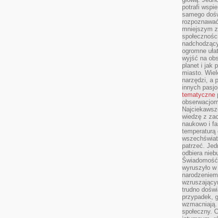
potrafi wspie
samego dośw
rozpoznawać
mniejszym z
społeczności
nadchodzący
ogromne ułat
wyjść na ob
planet i jak
miasto. Wiel
narzędzi, a 
innych pasj
tematyczne
obserwacjom 
Najciekawsze
wiedzę z za
naukowo i fa
temperaturą 
wszechświata
patrzeć. Jed
odbiera nieb
Świadomość,
wyruszyło w
narodzeniem,
wzruszającym
trudno doświ
przypadek, 
wzmacniają.
społeczny. 