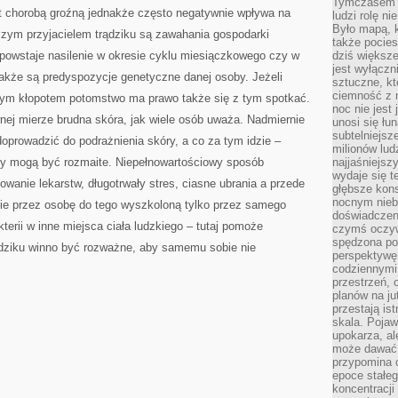
Tymczasem n
PRAGNIEŃ
est chorobą groźną jednakże często negatywnie wpływa na
ludzi rolę ni
Było mapą, 
szym przyjacielem trądziku są zawahania gospodarki
także pocie
powstaje nasilenie w okresie cyklu miesiączkowego czy w
dziś większe
jest wyłączn
także są predyspozycje genetyczne danej osoby. Jeżeli
sztuczne, kt
ciemność z 
z tym kłopotem potomstwo ma prawo także się z tym spotkać.
noc nie jest
wnej mierze brudna skóra, jak wiele osób uważa. Nadmiernie
unosi się łu
subtelniejsze
prowadzić do podrażnienia skóry, a co za tym idzie –
milionów lud
ny mogą być rozmaite. Niepełnowartościowy sposób
najjaśniejsz
wydaje się 
owanie lekarstw, długotrwały stres, ciasne ubrania a przede
głębsze kons
nocnym nieb
nie przez osobę do tego wyszkoloną tylko przez samego
doświadczeni
terii w inne miejsca ciała ludzkiego – tutaj pomoże
czymś oczyw
spędzona po
ziku winno być rozważne, aby samemu sobie nie
perspektywę.
codziennymi
przestrzeń, 
planów na ju
przestają ist
skala. Pojawi
upokarza, al
może dawać 
przypomina 
epoce stałeg
koncentracji