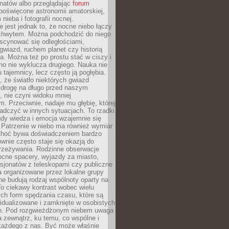
onatów albo przeglądając
forum
poświęcone astronomii amatorskiej,
nieba i fotografii nocnej.
 jest jednak to, że nocne niebo łączy
chwytem. Można podchodzić do niego
scynować się odległościami,
gwiazd, ruchem planet czy historią
. Można też po prostu stać w ciszy i
no nie wyklucza drugiego. Nauka nie
u tajemnicy, lecz często ją pogłębia.
 że światło niektórych gwiazd
 drogę na długo przed naszym
 nie czyni widoku mniej
. Przeciwnie, nadaje mu głębię, której
adczyć w innych sytuacjach. To rzadki
gdy wiedza i emocja wzajemnie się
 Patrzenie w niebo ma również wymiar
Choć bywa doświadczeniem bardzo
wnie często staje się okazją do
rzeżywania. Rodzinne obserwacje
ocne spacery, wyjazdy za miasto,
sjonatów z teleskopami czy publiczne
 organizowane przez lokalne grupy
e budują rodzaj wspólnoty oparty na
To ciekawy kontrast wobec wielu
ch form spędzania czasu, które są
widualizowane i zamknięte w osobistych
h. Pod rozgwieżdżonym niebem uwaga
na zewnątrz, ku temu, co wspólne i
każdego z nas. Być może właśnie