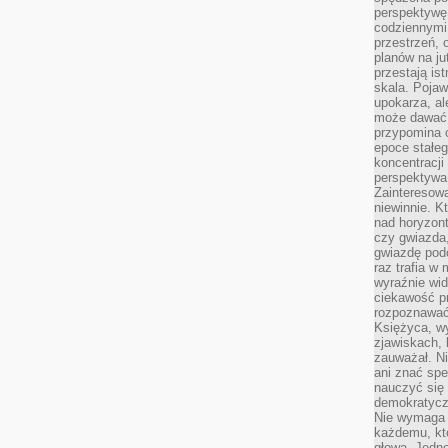
perspektywę.
codziennymi
przestrzeń, 
planów na ju
przestają ist
skala. Pojawi
upokarza, al
może dawać 
przypomina 
epoce stałeg
koncentracji
perspektywa 
Zainteresow
niewinnie. 
nad horyzont
czy gwiazda
gwiazdę podc
raz trafia w
wyraźnie wi
ciekawość p
rozpoznawać 
Księżyca, w
zjawiskach, 
zauważał. Ni
ani znać spe
nauczyć się 
demokratycz
Nie wymaga b
każdemu, kt
głową. Jedn