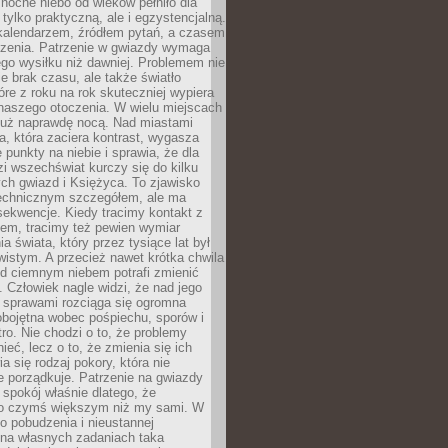
ocne niebo od wieków pełniło dla
e tylko praktyczną, ale i egzystencjalną.
kalendarzem, źródłem pytań, a czasem
szenia. Patrzenie w gwiazdy wymaga
go wysiłku niż dawniej. Problemem nie
ie brak czasu, ale także światło
óre z roku na rok skuteczniej wypiera
naszego otoczenia. W wielu miejscach
 już naprawdę nocą. Nad miastami
na, która zaciera kontrast, wygasza
 punkty na niebie i sprawia, że dla
zi wszechświat kurczy się do kilku
ych gwiazd i Księżyca. To zjawisko
technicznym szczegółem, ale ma
ekwencje. Kiedy tracimy kontakt z
em, tracimy też pewien wymiar
a świata, który przez tysiące lat był
istym. A przecież nawet krótka chwila
d ciemnym niebem potrafi zmienić
 Człowiek nagle widzi, że nad jego
 sprawami rozciąga się ogromna
obojętna wobec pośpiechu, sporów i
tro. Nie chodzi o to, że problemy
nieć, lecz o to, że zmienia się ich
a się rodzaj pokory, która nie
e porządkuje. Patrzenie na gwiazdy
spokój właśnie dlatego, że
o czymś większym niż my sami. W
o pobudzenia i nieustannej
 na własnych zadaniach taka