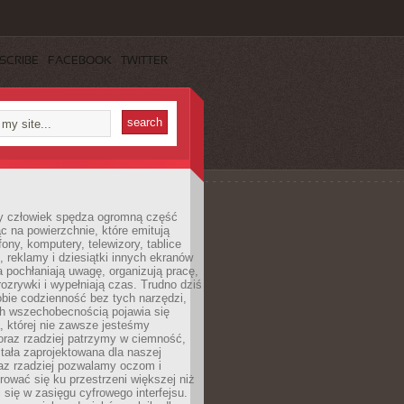
SCRIBE
FACEBOOK
TWITTER
 człowiek spędza ogromną część
ąc na powierzchnie, które emitują
fony, komputery, telewizory, tablice
, reklamy i dziesiątki innych ekranów
 pochłaniają uwagę, organizują pracę,
rozrywki i wypełniają czas. Trudno dziś
bie codzienność bez tych narzędzi,
ch wszechobecnością pojawia się
, której nie zawsze jesteśmy
oraz rzadziej patrzymy w ciemność,
stała zaprojektowana dla naszej
az rzadziej pozwalamy oczom i
ować się ku przestrzeni większej niż
i się w zasięgu cyfrowego interfejsu.