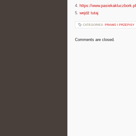
4.
https://www.pasiekakluczbork.pl
5.
wejdź tutaj
CATEGORIES:
PRAWO I PRZEPISY
Comments are closed.