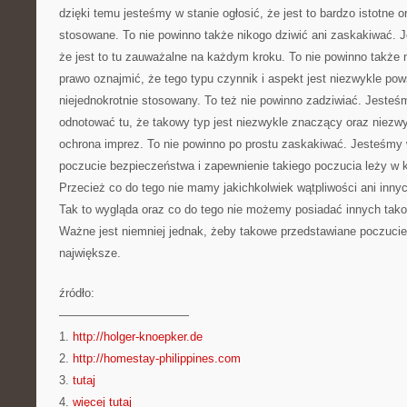
dzięki temu jesteśmy w stanie ogłosić, że jest to bardzo istotne
stosowane. To nie powinno także nikogo dziwić ani zaskakiwać. J
że jest to tu zauważalne na każdym kroku. To nie powinno takż
prawo oznajmić, że tego typu czynnik i aspekt jest niezwykle pow
niejednokrotnie stosowany. To też nie powinno zadziwiać. Jesteś
odnotować tu, że takowy typ jest niezwykle znaczący oraz niez
ochrona imprez. To nie powinno po prostu zaskakiwać. Jesteśmy w
poczucie bezpieczeństwa i zapewnienie takiego poczucia leży w kw
Przecież co do tego nie mamy jakichkolwiek wątpliwości ani innyc
Tak to wygląda oraz co do tego nie możemy posiadać innych tak
Ważne jest niemniej jednak, żeby takowe przedstawiane poczucie
największe.
źródło:
———————————
1.
http://holger-knoepker.de
2.
http://homestay-philippines.com
3.
tutaj
4.
więcej tutaj