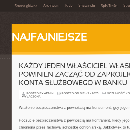
Archiwum
Klub
Skawinski
Str
Strona główna
Spis Treści
NAJFAJNIEJSZE
KAŻDY JEDEN WŁAŚCICIEL WŁASN
POWINIEN ZACZĄĆ OD ZAPROJ
KONTA SŁUŻBOWEGO W BANKU
POSTED BY ADMIN
POSTED ON SIE - 3 - 2025
MOŻLIWOŚĆ K
WYŁĄCZONA
Wrażenie bezpieczeństwa z pewnością ma konsument, gdy jego mi
Poczucie bezpieczeństwa z pewnością ma kontrahent, kiedy jego 
chroniona przez fachowa jednostkę ochroniarską. Jakkolwiek to tut