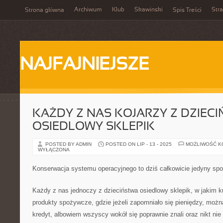
Archiwum
Klub
Skawinski
Str
Strona główna
Spis Treści
NAJFAJNIEJSZE
KAŻDY Z NAS KOJARZY Z DZIEC
OSIEDLOWY SKLEPIK
POSTED BY ADMIN
POSTED ON LIP - 13 - 2025
MOŻLIWOŚĆ 
WYŁĄCZONA
Konserwacja systemu operacyjnego to dziś całkowicie jedyny spo
Każdy z nas jednoczy z dzieciństwa osiedlowy sklepik, w jakim 
produkty spożywcze, gdzie jeżeli zapomniało się pieniędzy, moż
kredyt, albowiem wszyscy wokół się poprawnie znali oraz nikt nie