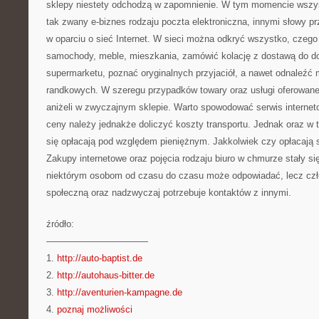
sklepy niestety odchodzą w zapomnienie. W tym momencie wszys
tak zwany e-biznes rodzaju poczta elektroniczna, innymi słowy p
w oparciu o sieć Internet. W sieci można odkryć wszystko, czeg
samochody, meble, mieszkania, zamówić kolację z dostawą do 
supermarketu, poznać oryginalnych przyjaciół, a nawet odnaleźć 
randkowych. W szeregu przypadków towary oraz usługi oferowane
aniżeli w zwyczajnym sklepie. Warto spowodować serwis interne
ceny należy jednakże doliczyć koszty transportu. Jednak oraz w t
się opłacają pod względem pieniężnym. Jakkolwiek czy opłacają
Zakupy internetowe oraz pojęcia rodzaju biuro w chmurze stały s
niektórym osobom od czasu do czasu może odpowiadać, lecz człow
społeczną oraz nadzwyczaj potrzebuje kontaktów z innymi.
źródło:
———————————
1.
http://auto-baptist.de
2.
http://autohaus-bitter.de
3.
http://aventurien-kampagne.de
4.
poznaj możliwości