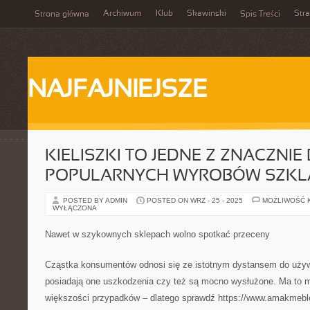
Archiwum
Klub
Skawinski
Str
Strona główna
Spis Treści
NAJFAJNIEJSZE
KIELISZKI TO JEDNE Z ZNACZNIE
POPULARNYCH WYROBÓW SZK
POSTED BY ADMIN
POSTED ON WRZ - 25 - 2025
MOŻLIWOŚĆ 
WYŁĄCZONA
Nawet w szykownych sklepach wolno spotkać przeceny
Cząstka konsumentów odnosi się ze istotnym dystansem do uży
posiadają one uszkodzenia czy też są mocno wysłużone. Ma to m
większości przypadków – dlatego sprawdź https://www.amakmeble.