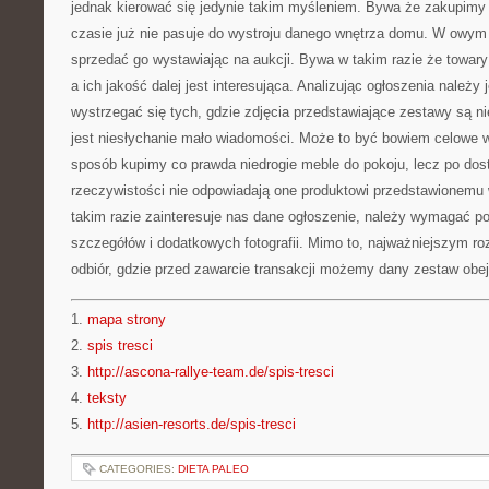
jednak kierować się jedynie takim myśleniem. Bywa że zakupimy
czasie już nie pasuje do wystroju danego wnętrza domu. W owym 
sprzedać go wystawiając na aukcji. Bywa w takim razie że towary
a ich jakość dalej jest interesująca. Analizując ogłoszenia należ
wystrzegać się tych, gdzie zdjęcia przedstawiające zestawy są 
jest niesłychanie mało wiadomości. Może to być bowiem celowe 
sposób kupimy co prawda niedrogie meble do pokoju, lecz po do
rzeczywistości nie odpowiadają one produktowi przedstawionemu w
takim razie zainteresuje nas dane ogłoszenie, należy wymagać p
szczegółów i dodatkowych fotografii. Mimo to, najważniejszym ro
odbiór, gdzie przed zawarcie transakcji możemy dany zestaw obej
1.
mapa strony
2.
spis tresci
3.
http://ascona-rallye-team.de/spis-tresci
4.
teksty
5.
http://asien-resorts.de/spis-tresci
CATEGORIES:
DIETA PALEO