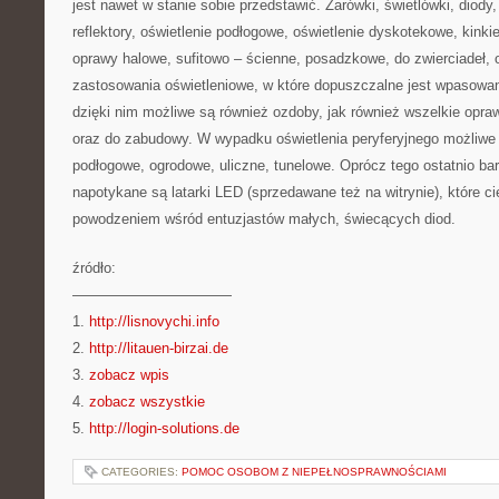
jest nawet w stanie sobie przedstawić. Żarówki, świetlówki, diody,
reflektory, oświetlenie podłogowe, oświetlenie dyskotekowe, kinki
oprawy halowe, sufitowo – ścienne, posadzkowe, do zwierciadeł, 
zastosowania oświetleniowe, w które dopuszczalne jest wpasowan
dzięki nim możliwe są również ozdoby, jak również wszelkie opra
oraz do zabudowy. W wypadku oświetlenia peryferyjnego możliwe j
podłogowe, ogrodowe, uliczne, tunelowe. Oprócz tego ostatnio b
napotykane są latarki LED (sprzedawane też na witrynie), które c
powodzeniem wśród entuzjastów małych, świecących diod.
źródło:
———————————
1.
http://lisnovychi.info
2.
http://litauen-birzai.de
3.
zobacz wpis
4.
zobacz wszystkie
5.
http://login-solutions.de
CATEGORIES:
POMOC OSOBOM Z NIEPEŁNOSPRAWNOŚCIAMI