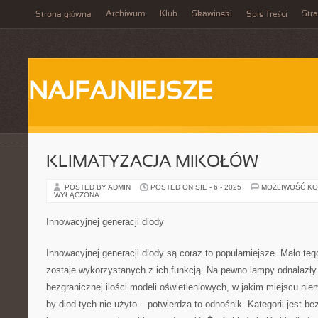
Archiwum
Klub
Skawinski
Str
Strona główna
Spis Treści
NAJFAJNIEJSZE
KLIMATYZACJA MIKOŁÓW
POSTED BY ADMIN
POSTED ON SIE - 6 - 2025
MOŻLIWOŚĆ K
WYŁĄCZONA
Innowacyjnej generacji diody
Innowacyjnej generacji diody są coraz to popularniejsze. Mało te
zostaje wykorzystanych z ich funkcją. Na pewno lampy odnalazły
bezgranicznej ilości modeli oświetleniowych, w jakim miejscu nie
by diod tych nie użyto – potwierdza to odnośnik. Kategorii jest b