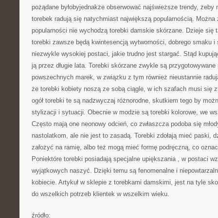
pożądane byłobyjednakże obserwować najświeższe trendy, żeby m
torebek radują się natychmiast największą popularnością. Można
popularności nie wychodzą torebki damskie skórzane. Dzieje się ta
torebki zawsze będą kwintesencją wytworności, dobrego smaku i s
niezwykle wysokiej postaci, jakie trudno jest stargać. Stąd kupują
ją przez długie lata. Torebki skórzane zwykle są przygotowywane
powszechnych marek, w związku z tym również nieustannie raduj
że torebki kobiety noszą ze sobą ciągle, w ich szafach musi się z
ogół torebki te są nadzwyczaj różnorodne, skutkiem tego by możn
stylizacji i sytuacji. Obecnie w modzie są torebki kolorowe, we ws
Często mają one neonowy odcień, co zwłaszcza podoba się młod
nastolatkom, ale nie jest to zasadą. Torebki zdołają mieć paski, d
założyć na ramię, albo też mogą mieć formę podręczną, co oznacz
Poniektóre torebki posiadają specjalne upiększania , w postaci 
wyjątkowych naszyć. Dzięki temu są fenomenalne i niepowtarzaln
kobiecie. Artykuł w sklepie z torebkami damskimi, jest na tyle sk
do wszelkich potrzeb klientek w wszelkim wieku.
źródło: