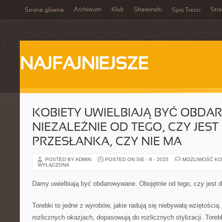
Archiwum
Klub
Skawinski
Str
Strona główna
Spis Treści
NAJFAJNIEJSZE
KOBIETY UWIELBIAJĄ BYĆ OBD
NIEZALEŻNIE OD TEGO, CZY JEST
PRZESŁANKA, CZY NIE MA
POSTED BY ADMIN
POSTED ON SIE - 8 - 2025
MOŻLIWOŚĆ K
WYŁĄCZONA
Damy uwielbiają być obdarowywane. Obojętnie od tego, czy jest d
Torebki to jedne z wyrobów, jakie radują się niebywałą wziętością
rozlicznych okazjach, dopasowują do rozlicznych stylizacji. Toreb