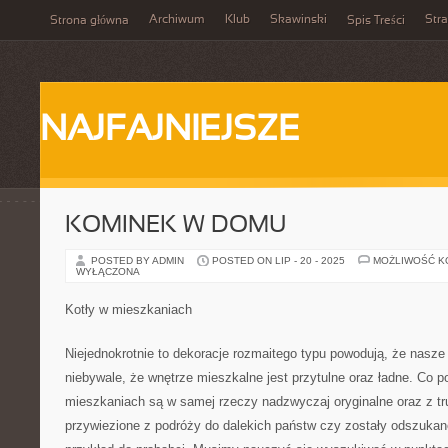
Archiwum
Klub
Skawinski
Str
Strona główna
Spis Treści
NAJFAJNIEJSZE
KOMINEK W DOMU
POSTED BY ADMIN
POSTED ON LIP - 20 - 2025
MOŻLIWOŚĆ 
WYŁĄCZONA
Kotły w mieszkaniach
Niejednokrotnie to dekoracje rozmaitego typu powodują, że nasz
niebywale, że wnętrze mieszkalne jest przytulne oraz ładne. Co p
mieszkaniach są w samej rzeczy nadzwyczaj oryginalne oraz z t
przywiezione z podróży do dalekich państw czy zostały odszukane