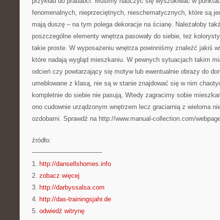
przykład do prababci. Musimy nauczyć się wyszukiwać w punkta
fenomenalnych, nieprzeciętnych, nieschematycznych, które są je
mają duszę – na tym polega dekoracje na ścianę. Należałoby takż
poszczególne elementy wnętrza pasowały do siebie, też kolorystyc
takie proste. W wyposażeniu wnętrza powinniśmy znaleźć jakiś 
które nadają wygląd mieszkaniu. W pewnych sytuacjach takim m
odcień czy powtarzający się motyw lub ewentualnie obrazy do d
umeblowane z klasą, nie są w stanie znajdować się w nim chaotyc
kompletnie do siebie nie pasują. Wtedy zagracimy sobie mieszkan
ono cudownie urządzonym wnętrzem lecz graciarnią z wieloma ni
ozdobami. Sprawdź na http://www.manual-collection.com/webpage/
źródło:
———————————
1.
http://dansellshomes.info
2.
zobacz więcej
3.
http://darbyssalsa.com
4.
http://das-trainingsjahr.de
5.
odwiedź witrynę