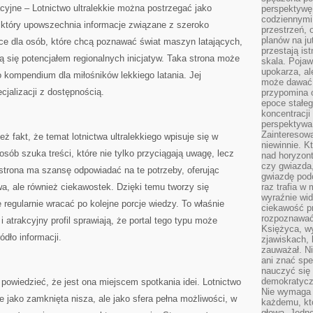
yjne – Lotnictwo ultralekkie można postrzegać jako
perspektywę.
codziennymi
tóry upowszechnia informacje związane z szeroko
przestrzeń, 
planów na ju
ce dla osób, które chcą poznawać świat maszyn latających,
przestają ist
ują się potencjałem regionalnych inicjatyw. Taka strona może
skala. Pojawi
upokarza, al
 kompendium dla miłośników lekkiego latania. Jej
może dawać 
cjalizacji z dostępnością.
przypomina 
epoce stałeg
koncentracji
perspektywa 
Zainteresow
ż fakt, że temat lotnictwa ultralekkiego wpisuje się w
niewinnie. 
sób szuka treści, które nie tylko przyciągają uwagę, lecz
nad horyzont
czy gwiazda
strona ma szansę odpowiadać na te potrzeby, oferując
gwiazdę podc
a, ale również ciekawostek. Dzięki temu tworzy się
raz trafia w
wyraźnie wi
 regularnie wracać po kolejne porcje wiedzy. To właśnie
ciekawość p
rozpoznawać 
 atrakcyjny profil sprawiają, że portal tego typu może
Księżyca, w
ódło informacji.
zjawiskach, 
zauważał. Ni
ani znać spe
nauczyć się 
demokratycz
 powiedzieć, że jest ona miejscem spotkania idei. Lotnictwo
Nie wymaga b
ane jako zamknięta nisza, ale jako sfera pełna możliwości, w
każdemu, kt
głową. Jedn