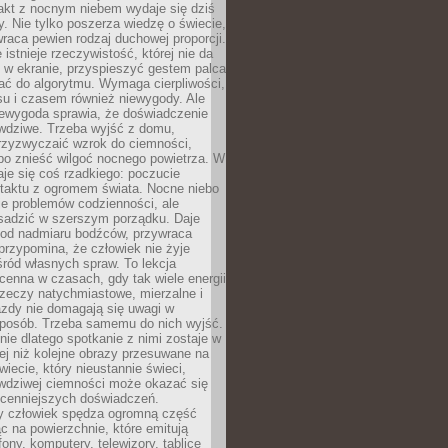
akt z nocnym niebem wydaje się dziś
y. Nie tylko poszerza wiedzę o świecie,
wraca pewien rodzaj duchowej proporcji.
 istnieje rzeczywistość, której nie da
 w ekranie, przyspieszyć gestem palca
ać do algorytmu. Wymaga cierpliwości,
su i czasem również niewygody. Ale
iewygoda sprawia, że doświadczenie
awdziwe. Trzeba wyjść z domu,
rzyzwyczaić wzrok do ciemności,
bo znieść wilgoć nocnego powietrza. W
je się coś rzadkiego: poczucie
ntaktu z ogromem świata. Nocne niebo
je problemów codzienności, ale
sadzić w szerszym porządku. Daje
od nadmiaru bodźców, przywraca
przypomina, że człowiek nie żyje
ród własnych spraw. To lekcja
cenna w czasach, gdy tak wiele energii
rzeczy natychmiastowe, mierzalne i
azdy nie domagają się uwagi w
posób. Trzeba samemu do nich wyjść.
ie dlatego spotkanie z nimi zostaje w
ej niż kolejne obrazy przesuwane na
wiecie, który nieustannie świeci,
awdziwej ciemności może okazać się
jcenniejszych doświadczeń.
 człowiek spędza ogromną część
ąc na powierzchnie, które emitują
fony, komputery, telewizory, tablice