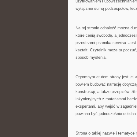
użytkowaniem i upowszechnianiem.
wyłącznie sumą podzespołów, lecz
Na tej stronie odnaleźć można duch
które cenią swobodę, a jednocześn
przestrzeni przenika serwisu. Jest
kształt. Czytelnik może tu poczuć, 
sposób myślenia.
Ogromnym atutem strony jest jej 
bowiem budować narrację dotyczącą
konstrukcji, a także przepisów. St
inżynieryjnych z materiałami bard
ekspertami, aby wejść w zagadnie
powinna być jednocześnie solidna i
Strona o takiej nazwie i tematyce