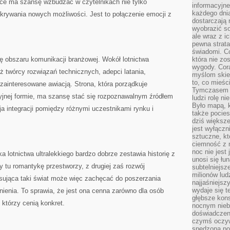
yce ma szansę wzbudzać w czytelnikach nie tylko
informacyjne
każdego dnia
krywania nowych możliwości. Jest to połączenie emocji z
dostarczają 
wyobrazić so
ale wraz z i
pewna strata
świadomi. C
ę obszaru komunikacji branżowej. Wokół lotnictwa
która nie zo
wygody. Cor
eż twórcy rozwiązań technicznych, adepci latania,
myślom skier
to, co mieśc
zainteresowane awiacją. Strona, która porządkuje
Tymczasem n
kcyjnej formie, ma szansę stać się rozpoznawalnym źródłem
ludzi rolę ni
Było mapą, 
ja integracji pomiędzy różnymi uczestnikami rynku i
także pocie
dziś większe
jest wyłączn
sztuczne, kt
ciemność z 
noc nie jest
 lotnictwa ultralekkiego bardzo dobrze zestawia historię z
unosi się łu
y tu romantykę przestworzy, z drugiej zaś rozwój
subtelniejsze
milionów lud
pisująca taki świat może więc zachęcać do poszerzania
najjaśniejsz
wydaje się 
nienia. To sprawia, że jest ona cenna zarówno dla osób
głębsze kons
 którzy cenią konkret.
nocnym nieb
doświadczeni
czymś oczyw
spędzona po