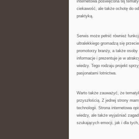
internetowa poświęcona tej temat
ciekawość, ale także ochotę do od
praktyką.
Serwis może pełnić również funkcj
ultralekkiego gromadzą się przeci
promotorzy branży, a także osoby 
informacje i prezentuje je w atra
wiedzy. Tego rodzaju projekt sprzy
pasjonatami lotnictwa.
Warto także zauważyć, że tematyka
przyszłością. Z jednej strony mam
technologii. Strona internetowa o
wiedzy, ale także wyjaśniać zagad
szukających emocji, jak i dla tych,