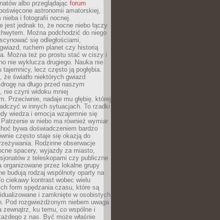
onatów albo przeglądając
forum
poświęcone astronomii amatorskiej,
nieba i fotografii nocnej.
 jest jednak to, że nocne niebo łączy
chwytem. Można podchodzić do niego
scynować się odległościami,
gwiazd, ruchem planet czy historią
. Można też po prostu stać w ciszy i
no nie wyklucza drugiego. Nauka nie
u tajemnicy, lecz często ją pogłębia.
 że światło niektórych gwiazd
 drogę na długo przed naszym
 nie czyni widoku mniej
. Przeciwnie, nadaje mu głębię, której
adczyć w innych sytuacjach. To rzadki
gdy wiedza i emocja wzajemnie się
 Patrzenie w niebo ma również wymiar
Choć bywa doświadczeniem bardzo
wnie często staje się okazją do
rzeżywania. Rodzinne obserwacje
ocne spacery, wyjazdy za miasto,
sjonatów z teleskopami czy publiczne
 organizowane przez lokalne grupy
e budują rodzaj wspólnoty oparty na
To ciekawy kontrast wobec wielu
ch form spędzania czasu, które są
widualizowane i zamknięte w osobistych
h. Pod rozgwieżdżonym niebem uwaga
na zewnątrz, ku temu, co wspólne i
każdego z nas. Być może właśnie