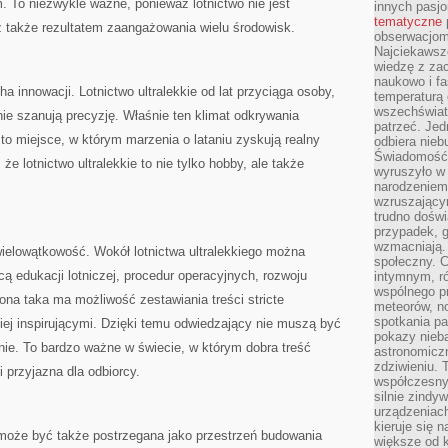
 To niezwykle ważne, ponieważ lotnictwo nie jest
innych pasj
tematyczne
 także rezultatem zaangażowania wielu środowisk.
obserwacjom 
Najciekawsze
wiedzę z za
naukowo i fa
a innowacji. Lotnictwo ultralekkie od lat przyciąga osoby,
temperaturą 
wszechświata
ie szanują precyzję. Właśnie ten klimat odkrywania
patrzeć. Jed
 to miejsce, w którym marzenia o lataniu zyskują realny
odbiera nieb
Świadomość,
że lotnictwo ultralekkie to nie tylko hobby, ale także
wyruszyło w
narodzeniem,
wzruszającym
trudno doświ
przypadek, 
wzmacniają.
wielowątkowość. Wokół lotnictwa ultralekkiego można
społeczny. 
 edukacji lotniczej, procedur operacyjnych, rozwoju
intymnym, ró
wspólnego p
rona taka ma możliwość zestawiania treści stricte
meteorów, n
spotkania pa
ziej inspirującymi. Dzięki temu odwiedzający nie muszą być
pokazy nieba
nie. To bardzo ważne w świecie, w którym dobra treść
astronomiczn
zdziwieniu. 
 przyjazna dla odbiorcy.
współczesny
silnie zindy
urządzeniac
kieruje się 
 może być także postrzegana jako przestrzeń budowania
większe od 