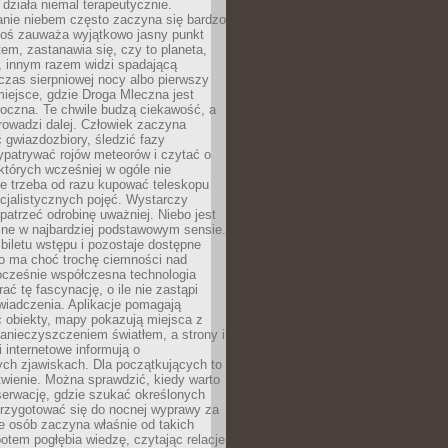
działa niemal terapeutycznie.
anie niebem często zaczyna się bardzo
Ktoś zauważa wyjątkowo jasny punkt
em, zastanawia się, czy to planeta,
, innym razem widzi spadającą
zas sierpniowej nocy albo pierwszy
 miejsce, gdzie Droga Mleczna jest
doczna. Te chwile budzą ciekawość, a
rowadzi dalej. Człowiek zaczyna
gwiazdozbiory, śledzić fazy
ypatrywać rojów meteorów i czytać o
których wcześniej w ogóle nie
e trzeba od razu kupować teleskopu
cjalistycznych pojęć. Wystarczy
patrzeć odrobinę uważniej. Niebo jest
ne w najbardziej podstawowym sensie.
iletu wstępu i pozostaje dostępne
o ma choć trochę ciemności nad
ocześnie współczesna technologia
rać tę fascynację, o ile nie zastąpi
iadczenia. Aplikacje pomagają
 obiekty, mapy pokazują miejsca z
anieczyszczeniem światłem, a strony i
 internetowe informują o
ch zjawiskach. Dla początkujących to
wienie. Można sprawdzić, kiedy warto
serwację, gdzie szukać określonych
 przygotować się do nocnej wyprawy za
e osób zaczyna właśnie od takich
potem pogłębia wiedzę, czytając relacje