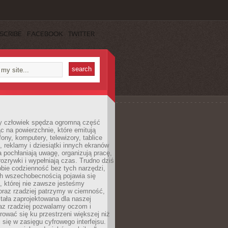
SCRIBE
FACEBOOK
TWITTER
 człowiek spędza ogromną część
ąc na powierzchnie, które emitują
fony, komputery, telewizory, tablice
, reklamy i dziesiątki innych ekranów
 pochłaniają uwagę, organizują pracę,
rozrywki i wypełniają czas. Trudno dziś
bie codzienność bez tych narzędzi,
ch wszechobecnością pojawia się
, której nie zawsze jesteśmy
oraz rzadziej patrzymy w ciemność,
stała zaprojektowana dla naszej
az rzadziej pozwalamy oczom i
ować się ku przestrzeni większej niż
i się w zasięgu cyfrowego interfejsu.