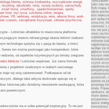
Tymczasem n
obsługa klienta
,
ochrona środowiska
,
oszczędzanie energii
,
ludzi rolę ni
,
recykling
,
rękodzieło
,
renty
,
rozwój osobisty
,
samochody
Było mapą, 
,
smart home
,
smartfony.
,
spadochroniarstwo
,
sporty
także pocie
reet food
,
styl życia
,
szkolenia online
,
terapia
,
dziś większe
cyfrowe
,
VR
,
webinary
,
windykacja
,
wino
,
własna firma
,
work-
jest wyłączn
anie czasem
,
zarządzanie kryzysowe
,
zdrowie psychiczne
,
sztuczne, kt
ciemność z 
noc nie jest
yjne – Lotnictwo ultralekkie to nowoczesna platforma
unosi się łu
subtelniejsze
fascynującym świecie rekreacyjnego latania lekkimi statkami
milionów lud
rym technologia spotyka się z pasją do latania, a treści
najjaśniejsz
wydaje się 
ą. Serwis ten można postrzegać jako kompendium, które
głębsze kons
w widzenia, od aspektów inżynieryjnych po tematy związane
nocnym nieb
doświadczeni
ności lotnicze
i Lotnictwo wojskowe. Już sama formuła
czymś oczyw
spędzona po
ienia z projektem osadzonym w realiach sieciowego
perspektywę.
kie staje się osią zainteresowań. Podkarpacie od lat
codziennymi
przestrzeń, 
niczymi, dlatego taka witryna doskonale wpisuje się w
planów na ju
obraz lotnictwa jako dziedziny nieustannie ewoluującej, która
przestają ist
skala. Pojawi
kami powietrznymi.
upokarza, al
może dawać 
przypomina 
epoce stałeg
 jednocześnie ma w sobie potencjał inspiracyjny. To nie jest
koncentracji