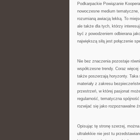
Podkarpackie Powiązanie Kooperac
nowoczesne medium tematyczne, k
rozumianą awiacją lekką. To miejs
ale także dla tych, którzy interes
być z powodzeniem odbierana jako
największą siłą jest połączenie spe
Nie bez znaczenia pozostaje równie
współczesne trendy. Coraz więcej o
także poszerzają horyzonty. Taka 
materiały z zakresu bezpieczeństw
przestrzeń, w której pasjonat może
regularność, tematyczna spójność i
rozwijać się jako rozpoznawalne źr
Opisując tę stronę szerzej, można
ultralekkie nie jest tu przedstawi