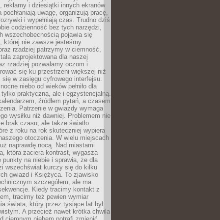
, reklamy i dziesiątki innych ekranów
 pochłaniają uwagę, organizują pracę,
rozrywki i wypełniają czas. Trudno dziś
bie codzienność bez tych narzędzi,
ch wszechobecnością pojawia się
, której nie zawsze jesteśmy
oraz rzadziej patrzymy w ciemność,
stała zaprojektowana dla naszej
az rzadziej pozwalamy oczom i
ować się ku przestrzeni większej niż
i się w zasięgu cyfrowego interfejsu.
ocne niebo od wieków pełniło dla
e tylko praktyczną, ale i egzystencjalną.
kalendarzem, źródłem pytań, a czasem
szenia. Patrzenie w gwiazdy wymaga
go wysiłku niż dawniej. Problemem nie
ie brak czasu, ale także światło
óre z roku na rok skuteczniej wypiera
naszego otoczenia. W wielu miejscach
 już naprawdę nocą. Nad miastami
na, która zaciera kontrast, wygasza
 punkty na niebie i sprawia, że dla
zi wszechświat kurczy się do kilku
ych gwiazd i Księżyca. To zjawisko
technicznym szczegółem, ale ma
ekwencje. Kiedy tracimy kontakt z
em, tracimy też pewien wymiar
a świata, który przez tysiące lat był
istym. A przecież nawet krótka chwila
d ciemnym niebem potrafi zmienić