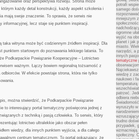
aangażowanie oraz perspektywa rozwoju. Strona może
potrafi wspie
którym każdy detal konstrukcji, każdy aspekt szkolenia i
samego dośw
rozpoznawać
nia mają swoje znaczenie. To sprawia, że serwis nie
mniejszym z
społeczności
ny informacyjnej, lecz staje się punktem inspiracji.
nadchodzący
ogromne ułat
wyjść na ob
planet i jak
 taka witryna może być codziennym źródłem inspiracji. Dla
miasto. Wiel
t punktem startowym do poznawania lekkiego latania. To
narzędzi, a 
innych pasj
, że Podkarpackie Powiązanie Kooperacyjne – Lotnictwo
tematyczne
obserwacjom 
 serwisem ważnym. Łączy bowiem regionalną tożsamość z
Najciekawsze
 odbiorców. W efekcie powstaje strona, która nie tylko
wiedzę z za
naukowo i fa
esowania.
temperaturą 
wszechświata
patrzeć. Jed
odbiera nieb
is, można stwierdzić, że Podkarpackie Powiązanie
Świadomość,
wyruszyło w
ie to interesujący portal tematyczny poświęcona jednej z
narodzeniem,
 związanych z techniką i pasją człowieka. To serwis, który
wzruszającym
trudno doświ
ezentując lotnictwo ultralekkie jako obszar pełen
przypadek, 
ódłem wiedzy, dla innych punktem wyjścia, a dla całego
wzmacniają.
społeczny. 
nawalnym centrum tematycznym. To portal pokazujący, że