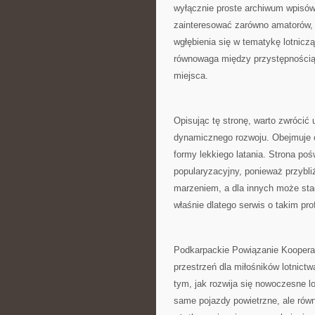
wyłącznie proste archiwum wpisów
zainteresować zarówno amatorów, 
wgłębienia się w tematykę lotnicz
równowaga między przystępnością 
miejsca.
Opisując tę stronę, warto zwrócić 
dynamicznego rozwoju. Obejmuje on
formy lekkiego latania. Strona po
popularyzacyjny, ponieważ przybliż
marzeniem, a dla innych może sta
właśnie dlatego serwis o takim pro
Podkarpackie Powiązanie Kooperacy
przestrzeń dla miłośników lotnictw
tym, jak rozwija się nowoczesne l
same pojazdy powietrzne, ale równi