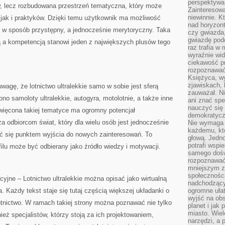
perspektywa 
, lecz rozbudowana przestrzeń tematyczna, który może
Zainteresow
niewinnie. 
jak i praktyków. Dzięki temu użytkownik ma możliwość
nad horyzont
ą w sposób przystępny, a jednocześnie merytoryczny. Taka
czy gwiazda
gwiazdę podc
a kompetencją stanowi jeden z największych plusów tego
raz trafia w
wyraźnie wi
ciekawość p
rozpoznawać 
Księżyca, w
zjawiskach, 
uwagę, że lotnictwo ultralekkie samo w sobie jest sferą
zauważał. Ni
o samoloty ultralekkie, autogyra, motolotnie, a także inne
ani znać spe
nauczyć się 
święcona takiej tematyce ma ogromny potencjał
demokratycz
a odbiorcom świat, który dla wielu osób jest jednocześnie
Nie wymaga b
każdemu, kt
ć się punktem wyjścia do nowych zainteresowań. To
głową. Jedn
potrafi wspie
filu może być odbierany jako źródło wiedzy i motywacji.
samego dośw
rozpoznawać
mniejszym z
społeczności
jne – Lotnictwo ultralekkie można opisać jako wirtualną
nadchodzący
a. Każdy tekst staje się tutaj częścią większej układanki o
ogromne ułat
wyjść na ob
otnictwo. W ramach takiej strony można poznawać nie tylko
planet i jak
miasto. Wiel
eż specjalistów, którzy stoją za ich projektowaniem,
narzędzi, a 