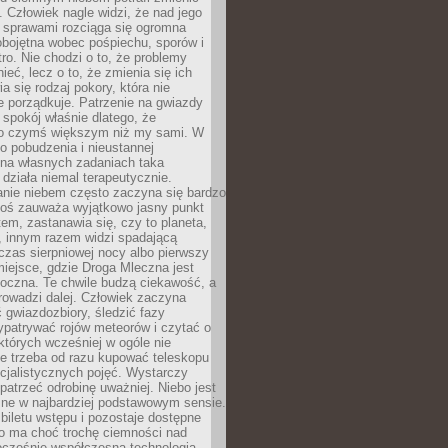
 Człowiek nagle widzi, że nad jego
 sprawami rozciąga się ogromna
obojętna wobec pośpiechu, sporów i
tro. Nie chodzi o to, że problemy
nieć, lecz o to, że zmienia się ich
a się rodzaj pokory, która nie
e porządkuje. Patrzenie na gwiazdy
spokój właśnie dlatego, że
o czymś większym niż my sami. W
o pobudzenia i nieustannej
 na własnych zadaniach taka
działa niemal terapeutycznie.
anie niebem często zaczyna się bardzo
Ktoś zauważa wyjątkowo jasny punkt
em, zastanawia się, czy to planeta,
, innym razem widzi spadającą
zas sierpniowej nocy albo pierwszy
 miejsce, gdzie Droga Mleczna jest
doczna. Te chwile budzą ciekawość, a
rowadzi dalej. Człowiek zaczyna
gwiazdozbiory, śledzić fazy
ypatrywać rojów meteorów i czytać o
których wcześniej w ogóle nie
e trzeba od razu kupować teleskopu
cjalistycznych pojęć. Wystarczy
patrzeć odrobinę uważniej. Niebo jest
ne w najbardziej podstawowym sensie.
iletu wstępu i pozostaje dostępne
o ma choć trochę ciemności nad
ocześnie współczesna technologia