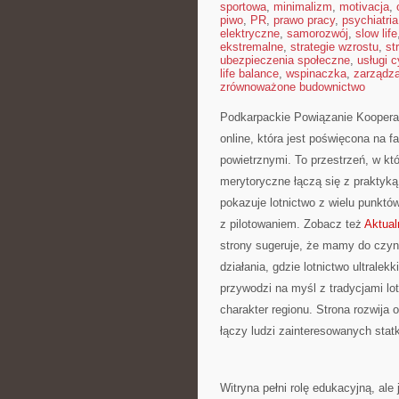
sportowa
,
minimalizm
,
motivacja
,
piwo
,
PR
,
prawo pracy
,
psychiatria
elektryczne
,
samorozwój
,
slow life
ekstremalne
,
strategie wzrostu
,
st
ubezpieczenia społeczne
,
usługi 
life balance
,
wspinaczka
,
zarządz
zrównoważone budownictwo
Podkarpackie Powiązanie Kooperac
online, która jest poświęcona na 
powietrznymi. To przestrzeń, w któ
merytoryczne łączą się z praktyk
pokazuje lotnictwo z wielu punktó
z pilotowaniem. Zobacz też
Aktual
strony sugeruje, że mamy do czyn
działania, gdzie lotnictwo ultralek
przywodzi na myśl z tradycjami lot
charakter regionu. Strona rozwija 
łączy ludzi zainteresowanych stat
Witryna pełni rolę edukacyjną, ale