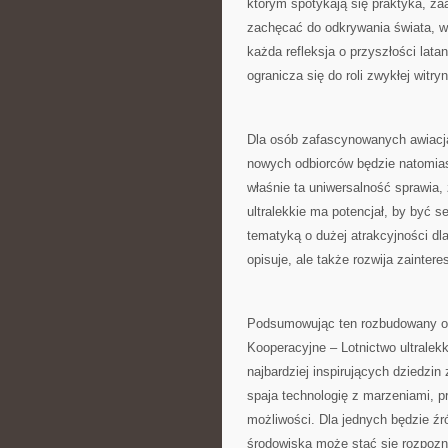
którym spotykają się praktyka, z
zachęcać do odkrywania świata, w 
każda refleksja o przyszłości lata
ogranicza się do roli zwykłej witry
Dla osób zafascynowanych awiacją
nowych odbiorców będzie natomias
właśnie ta uniwersalność sprawia
ultralekkie ma potencjał, by być
tematyką o dużej atrakcyjności dla
opisuje, ale także rozwija zainter
Podsumowując ten rozbudowany op
Kooperacyjne – Lotnictwo ultralekk
najbardziej inspirujących dziedzin
spaja technologię z marzeniami, pr
możliwości. Dla jednych będzie źr
środowiska może stać się rozpoz