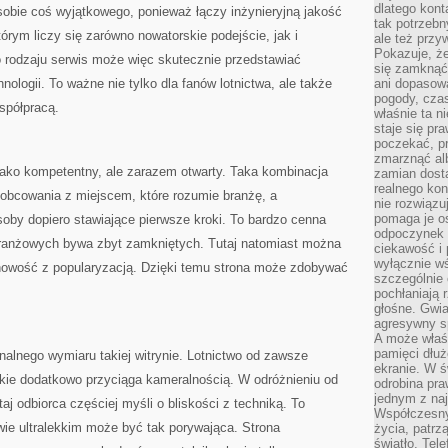
dlatego kont
 sobie coś wyjątkowego, ponieważ łączy inżynieryjną jakość
tak potrzebn
tórym liczy się zarówno nowatorskie podejście, jak i
ale też przy
Pokazuje, że
o rodzaju serwis może więc skutecznie przedstawiać
się zamknąć
ologii. To ważne nie tylko dla fanów lotnictwa, ale także
ani dopasow
pogody, cza
spółpracą.
właśnie ta n
staje się pr
poczekać, p
zmarznąć al
jako kompetentny, ale zarazem otwarty. Taka kombinacja
zamian dosta
realnego ko
 obcowania z miejscem, które rozumie branżę, a
nie rozwiązu
pomaga je o
oby dopiero stawiające pierwsze kroki. To bardzo cenna
odpoczynek 
branżowych bywa zbyt zamkniętych. Tutaj natomiast można
ciekawość i 
wyłącznie wś
howość z popularyzacją. Dzięki temu strona może zdobywać
szczególnie 
pochłaniają 
głośne. Gwi
agresywny s
A może właśn
pamięci dłuż
alnego wymiaru takiej witrynie. Lotnictwo od zawsze
ekranie. W ś
lekkie dodatkowo przyciąga kameralnością. W odróżnieniu od
odrobina pr
jednym z na
j odbiorca częściej myśli o bliskości z techniką. To
Współczesny
twie ultralekkim może być tak porywająca. Strona
życia, patrz
światło. Tele