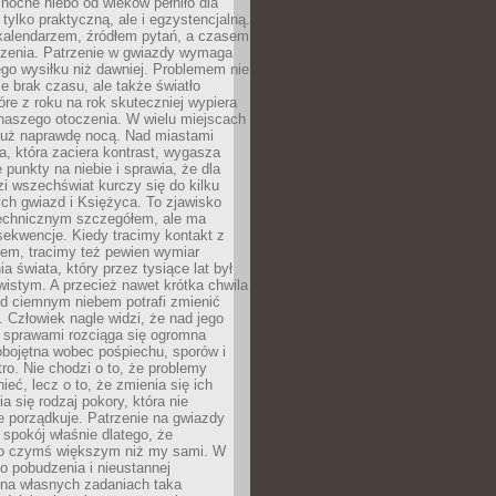
ocne niebo od wieków pełniło dla
e tylko praktyczną, ale i egzystencjalną.
kalendarzem, źródłem pytań, a czasem
szenia. Patrzenie w gwiazdy wymaga
go wysiłku niż dawniej. Problemem nie
ie brak czasu, ale także światło
óre z roku na rok skuteczniej wypiera
naszego otoczenia. W wielu miejscach
 już naprawdę nocą. Nad miastami
na, która zaciera kontrast, wygasza
 punkty na niebie i sprawia, że dla
zi wszechświat kurczy się do kilku
ych gwiazd i Księżyca. To zjawisko
technicznym szczegółem, ale ma
ekwencje. Kiedy tracimy kontakt z
em, tracimy też pewien wymiar
a świata, który przez tysiące lat był
istym. A przecież nawet krótka chwila
d ciemnym niebem potrafi zmienić
 Człowiek nagle widzi, że nad jego
 sprawami rozciąga się ogromna
obojętna wobec pośpiechu, sporów i
tro. Nie chodzi o to, że problemy
nieć, lecz o to, że zmienia się ich
a się rodzaj pokory, która nie
e porządkuje. Patrzenie na gwiazdy
spokój właśnie dlatego, że
o czymś większym niż my sami. W
o pobudzenia i nieustannej
 na własnych zadaniach taka