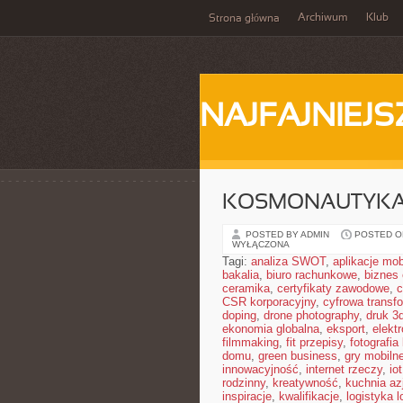
Archiwum
Klub
Strona główna
NAJFAJNIEJS
KOSMONAUTYKA 
POSTED BY ADMIN
POSTED ON
WYŁĄCZONA
Tagi:
analiza SWOT
,
aplikacje mob
bakalia
,
biuro rachunkowe
,
biznes 
ceramika
,
certyfikaty zawodowe
,
c
CSR korporacyjny
,
cyfrowa transf
doping
,
drone photography
,
druk 3
ekonomia globalna
,
eksport
,
elekt
filmmaking
,
fit przepisy
,
fotografia
domu
,
green business
,
gry mobiln
innowacyjność
,
internet rzeczy
,
iot
rodzinny
,
kreatywność
,
kuchnia az
inspiracje
,
kwalifikacje
,
logistyka l