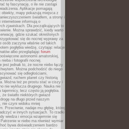
rać tę fascynację, o ile nie zastąpi
iadczenia. Aplikacje pomagają
 obiekty, mapy pokazują miejsca z
anieczyszczeniem światłem, a strony i
 internetowe informują o
ch zjawiskach. Dla początkujących to
wienie. Można sprawdzić, kiedy warto
serwację, gdzie szukać określonych
 przygotować się do nocnej wyprawy za
e osób zaczyna właśnie od takich
potem pogłębia wiedzę, czytając relacje
onatów albo przeglądając
forum
poświęcone astronomii amatorskiej,
nieba i fotografii nocnej.
 jest jednak to, że nocne niebo łączy
chwytem. Można podchodzić do niego
scynować się odległościami,
gwiazd, ruchem planet czy historią
. Można też po prostu stać w ciszy i
no nie wyklucza drugiego. Nauka nie
u tajemnicy, lecz często ją pogłębia.
 że światło niektórych gwiazd
 drogę na długo przed naszym
 nie czyni widoku mniej
. Przeciwnie, nadaje mu głębię, której
adczyć w innych sytuacjach. To rzadki
gdy wiedza i emocja wzajemnie się
 Patrzenie w niebo ma również wymiar
Choć bywa doświadczeniem bardzo