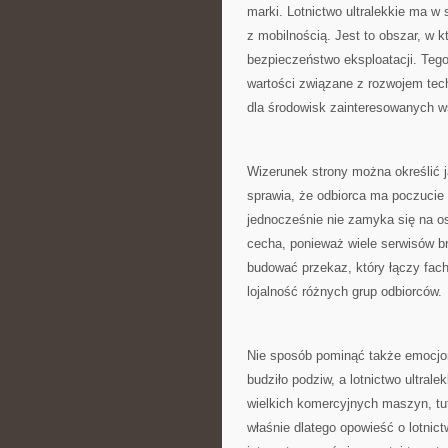
marki. Lotnictwo ultralekkie ma w
z mobilnością. Jest to obszar, w k
bezpieczeństwo eksploatacji. Teg
wartości związane z rozwojem techn
dla środowisk zainteresowanych w
Wizerunek strony można określić 
sprawia, że odbiorca ma poczucie
jednocześnie nie zamyka się na os
cecha, ponieważ wiele serwisów 
budować przekaz, który łączy fac
lojalność różnych grup odbiorców.
Nie sposób pominąć także emocjon
budziło podziw, a lotnictwo ultra
wielkich komercyjnych maszyn, tuta
właśnie dlatego opowieść o lotnic