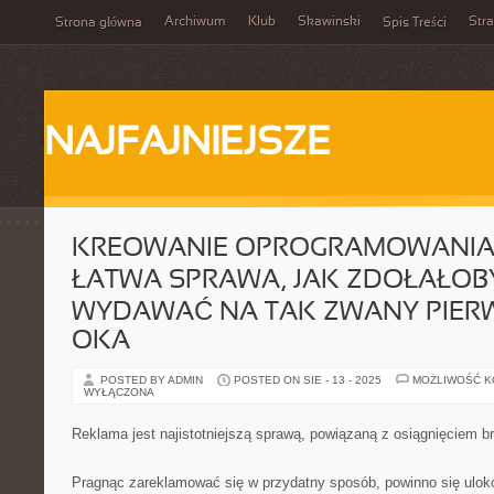
Archiwum
Klub
Skawinski
Str
Strona główna
Spis Treści
NAJFAJNIEJSZE
KREOWANIE OPROGRAMOWANIA 
ŁATWA SPRAWA, JAK ZDOŁAŁOBY
WYDAWAĆ NA TAK ZWANY PIER
OKA
POSTED BY ADMIN
POSTED ON SIE - 13 - 2025
MOŻLIWOŚĆ 
WYŁĄCZONA
Reklama jest najistotniejszą sprawą, powiązaną z osiągnięciem 
Pragnąc zareklamować się w przydatny sposób, powinno się ulok