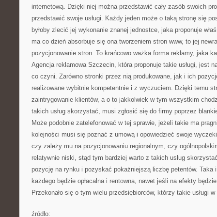
internetową. Dzięki niej można przedstawić cały zasób swoich pr
przedstawić swoje usługi. Każdy jeden może o taką stronę się po
byłoby zlecić jej wykonanie znanej jednostce, jaka proponuje właś
ma co dzień absorbuje się ona tworzeniem stron www, to jej newra
pozycjonowanie stron. To krańcowo ważka forma reklamy, jaka k
Agencja reklamowa Szczecin, która proponuje takie usługi, jest
co czyni. Zarówno stronki przez nią produkowane, jak i ich pozycj
realizowane wybitnie kompetentnie i z wyczuciem. Dzięki temu st
zaintrygowanie klientów, a o to jakkolwiek w tym wszystkim chodz
takich usług skorzystać, musi zgłosić się do firmy poprzez blanki
Może podobnie zatelefonować w tej sprawie, jeżeli takie ma pragn
kolejności musi się poznać z umową i opowiedzieć swoje wyczekiw
czy zależy mu na pozycjonowaniu regionalnym, czy ogólnopolskim
relatywnie niski, stąd tym bardziej warto z takich usług skorzyst
pozycję na rynku i pozyskać pokażniejszą liczbę petentów. Taka i
każdego będzie opłacalna i rentowna, nawet jeśli na efekty będzi
Przekonało się o tym wielu przedsiębiorców, którzy takie usługi w
źródło: