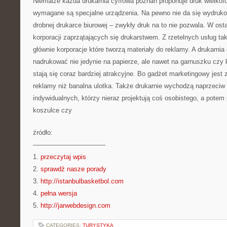
Niemalże każda drukarnia cyfrowa poznań proponuje druk wielkof
wymagane są specjalne urządzenia. Na pewno nie da się wydruk
drobnej drukarce biurowej – zwykły druk na to nie pozwala. W ost
korporacji zaprzątających się drukarstwem. Z rzetelnych usług ta
głównie korporacje które tworzą materiały do reklamy. A drukarni
nadrukować nie jedynie na papierze, ale nawet na garnuszku czy k
stają się coraz bardziej atrakcyjne. Bo gadżet marketingowy jes
reklamy niż banalna ulotka. Także drukarnie wychodzą naprzeci
indywidualnych, którzy nieraz projektują coś osobistego, a pote
koszulce czy
źródło:
———————————
1.
przeczytaj wpis
2.
sprawdź nasze porady
3.
http://istanbulbasketbol.com
4.
pełna wersja
5.
http://jarwebdesign.com
CATEGORIES:
TURYSTYKA