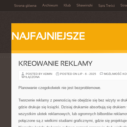
Archiwum
Klub
Skawinski
Str
Strona główna
Spis Treści
NAJFAJNIEJSZE
KREOWANIE REKLAMY
POSTED BY ADMIN
POSTED ON LIP - 6 - 2025
MOŻLIWOŚĆ K
WYŁĄCZONA
Planowanie czegokolwiek nie jest bezproblemowe.
Tworzenie reklamy z pewnością nie obejdzie się bez wizyty w druk
gdzie drukuje się książki. Dzisiaj drukarnie absorbują się drukiem
wszystkim ulotek reklamowych, lub ogromnych bilbordów reklamo
połączone są z wielkimi studiami graficznymi, gdzie się projektuje